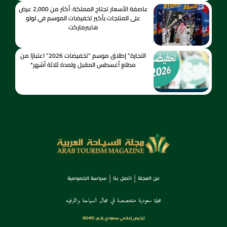
عاصفة الأسعار تجتاح المملكة: أكثر من 2,000 عرض
على المنتجات بأكبر تخفيضات الموسم في لولو
هايبرماركت
التجارة” إطلاق موسم “تخفيضات 2026” اعتبارًا من
مطلع أغسطس المقبل ولمدة ثلاثة أشهر*
عن المجلة
اتصل بنا
سياسة الخصوصية
مجلة سعودية متخصصة في مجال السياحة والترفيه
ترخـيص إعـلامي سـعودي رقــم: 160495