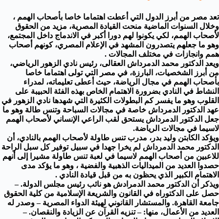
تعد مصر من أبرز الدول التي أعطت اهتماما خاصا بأصحاب الهمم ،
وخلال السنوات الماضية منحت القيادة المصرية، مزيد من الحقوق
لأصحاب الهمم، لكي يكونوا لهم دورا أكبر في الاندماج داخل المجتمع،
وهو ما جعلهم يتصدرون المشهد في الإعلام المصري، كونهم أصحاب
همم وانجازات في مختلف المجالات .
ويعد الدكتور محمد الدمرداش العقالى، رئيس نادي الزهور الرياضي،
من أبرز الشخصيات، البارزة، في مصر التي تولى اهتماما خاصا
بأصحاب الهمم في مجال الرياضة، حيث أعطى تعليماته، لمدراء
النشاط في النادي بضرورة الاهتمام الخاص بهذه الفئة الحبيبة على
القلوب وهو ما يفسر كم البطولات الكثيرة التي شهدها نادي الزهور في
عهد الدكتور الدمرداش خاصة في مجالات السباحة وتنس طالة وهو ما
جعل الدكتور الدمرداش يستحق لقب الراعي الإنساني لأصحاب الهمم
لاسيما في مجالات الرياضة.
ويؤكد الكابتن وليد بدر، مدرب تنس طاولة لأصحاب الهمم بالنادي، أن
الدكتور محمد الدمرداش لم يخرا جهدا في سبيل توفير كل سبل الراحة
للاعبين من أصحاب الهمم لاسيما في لعبة تنس طاولة مشيرا إلى أنهم
حصدوا العديد من الميداليات الذهبية والفضية ، وهو ما يؤكد مدى
الاهتمام الكبير الذي يحظون به من قبل قيادة النادي .
ويذكر أن الدكتور محمد الدمرادش هو نائب رئيس مجلس الدولة. –
حصل على الدكتوراه في القانون والشريعة الإسلامية من كلية الحقوق
جامعة القاهرة. والمستشار القانوني لهيئة الدواء المصرية – وصدر له
العديد من الأعمال، منها: – تنزيه القرآن عن الزيادة والنقصان. –