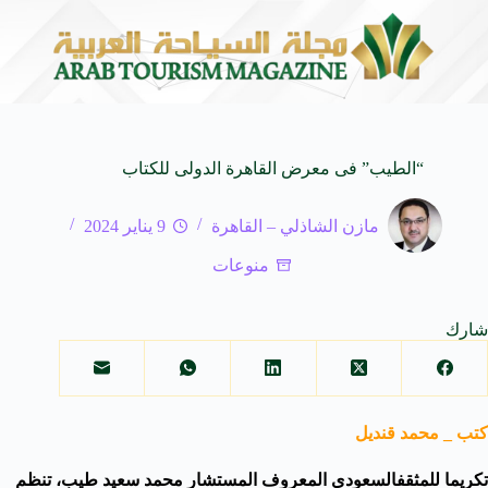
لـ SUV المدمجة
سوماتيرام.. تجربة فريدة تجمع بين 
7 أغسطس 2026
“الطيب” فى معرض القاهرة الدولى للكتاب
مازن الشاذلي – القاهرة
9 يناير 2024
منوعات
شارك
كتب _ محمد قنديل
تكريما للمثقفالسعودى المعروف المستشار محمد سعيد طيب، تنظم