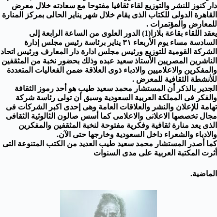
دار كنوز للنشر والتوزيع لقاء ثقافيا مفتوحا مع سعادته خلال معرض
القاهرة الدولى للكتاب الذى يقام خلال شهر يناير الحالى بمركز المنارة
للمعارض والمؤتمرات .
يعقد اللقاء بقاعة بلازا(1) الدور العلوى من الساعة الرابعة إلى
السادسة مساء يوم الأربعاء ٣١ يناير برئاسة رئيس مجلس إدارة
الشركة القومية للتوزيع ورئيس مجلس ادارة دار المعارف ورئيس اتحاد
الناشرين المصريين الأستاذ سعيد عبده وذلك بحضور نخبة من المثقفين
والمفكرين والاعلاميين والادباء ذوى العلاقة ضمن الفعاليات المتعددة
للأنشطة الثقافية للمعرض .
الجدير بالذكر أن المستشار محمد سعيد طيب هو أحد رموز الثقافة
والفكر فى المملكة العربية السعودية وسبق أن تولى رئاسة شركة
تهامة للإعلان والنشر والعلاقات العامة وهى إحدى اكبر الشركات فى
مجال تخصصها الاعلانى والاعلامى كما أسس صالون الثالوثية الثقافى
الذى يعد منارة ثقافية وفكرية مفتوحة لنخبة المثقفين والمفكرين
والادباء والشعراء داخل السعودية وخارجها حتى الآن.
كما أصدر المستشار محمد سعيد طيب العديد من الكتب المتنوعة التى
أثرت المكتبة العربية على مدى السنوات
الماضية.