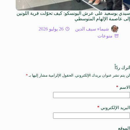
سيدي بوسعيد على عرش اليونسكو: كيف تحوّلت قرية اللونين
إلى عاصمة الإلهام المتوسطي
شيماء سيف الدين
26 يوليو 2026
منوعات
اترك ردّاً
لن يتم نشر عنوان بريدك الإلكتروني.
الحقول الإلزامية مشار إليها بـ
*
A
l
t
*
الاسم
e
r
n
a
*
البريد الإلكتروني
t
i
v
e
الموقع