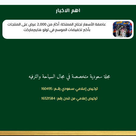
اهم الاخبار
عاصفة الأسعار تجتاح المملكة: أكثر من 2,000 عرض على المنتجات
بأكبر تخفيضات الموسم في لولو هايبرماركت
مجلة سعودية متخصصة في مجال السياحة والترفيه
ترخـيص إعـلامي سـعودي رقــم: 160495
ترخيص إعلامي من لندن رقم: 16321584