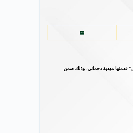
اس” قدمتها مهدية دحماني، وذلك ضمن