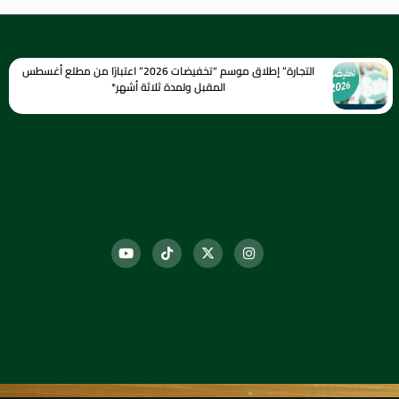
التجارة” إطلاق موسم “تخفيضات 2026” اعتبارًا من مطلع أغسطس
المقبل ولمدة ثلاثة أشهر*