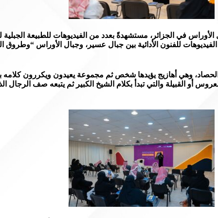
وراس في الجزائر، مستشهدةً بعدد من الفيديوهات للطبيعة الجبلية لكل
يديوهات للفنون الأدائية بين جبال عسير، وجبال الأوراس “وطروق ال
ت الحصاد، وهي أهازيج يؤيدها شخص ثم مجموعة يعيدون ويكررون كلامه بل
وس أو القبيلة والتي تبدأ بكلام الشيخ الكبير ثم يتبعه صف الرجال ال