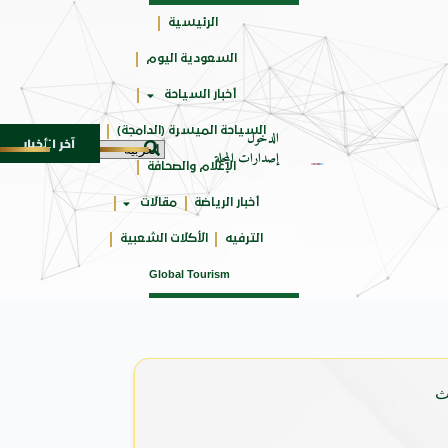
الرئيسية
السعودية اليوم
حائزة
أخبار السياحة
على
السياحة الميسرة (الدامجة)
الدخول
آخر الأخبار
ياحي في المتوسط
جوائز أثر تضيف فئة “أفضل حملة رياضية” في نسخته
6 أغسطس 2026
إصدارات المجلة
الإعلام والصحافة
أخبار الرياضة
مقالات
الترفيه
الأكلات الشعبية
Global Tourism
ث