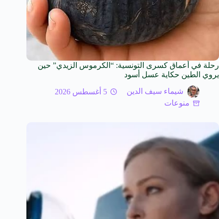
رحلة في أعماق كسرى التونسية: “الكرموس الزيدي” حين
يروي الطين حكاية عسل أسود
شيماء سيف الدين
5 أغسطس 2026
منوعات