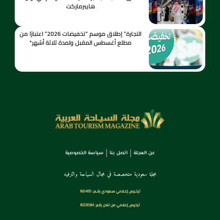
هايبرماركت
التجارة” إطلاق موسم “تخفيضات 2026” اعتبارًا من
مطلع أغسطس المقبل ولمدة ثلاثة أشهر*
عن المجلة
اتصل بنا
سياسة الخصوصية
مجلة سعودية متخصصة في مجال السياحة والترفيه
ترخـيص إعـلامي سـعودي رقــم: 160495
ترخيص إعلامي من لندن رقم: 16321584