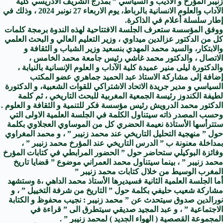
زنيبر المؤرخ و الاديب و السياسي ” بمدرج الشريف الادريسي كلية
الآداب والعلوم الانسانية بالرباط، يوم الاربعاء 27 نونبر 2024 ، وذلك في
إطار سلسلة أعلام في الذاكرة.
ووفق المؤسسة ستعرف الجلسة الافتتاحية لهذه الندوة برمجة كلمات
كل من الدكتور عزالدين ميداوي ، وزير التعليم العالي و البحث العلمي
والابتكار، والسيد محمد المهدي بنسعيد وزير الشباب و الثقافة و
الاتصال ، والدكتور محمد غاشي رئيس جامعة محمد الخامس ،
والدكتورة ليلى منير عميدة كلية الآداب و العلوم الإنسانية بالنيابة ،
إضافة إلى مشاركة الاستاذ عبد الحميد جماهري عضو المكتب
السياسي و مدير جريدة الاتحاد الاشتراكي للقوات الشعبية، و الدكتورة
لطيفة الكندوز رئيسة الجمعية المغربية للبحث التاريخي ، ثم كلمة
الدكتور محمد الدرويش رئيس مؤسسة فكر للتنمية و الثقافة و العلوم .
وحسب المصدر ذاته سيتناول الكلمة في الجلسة العلمية الاولى التي
ستترأسها الأستاذة نعيمة الحضري كل من الموساوي العجلاوي بكلمة
حول ” منهجية التحليل التاريخي عند محمد زنيبر ” ، و محمد المغراوي
بمداخلة معنونة ب ” الدرس التاريخي عند المؤرخ محمد زنيبر ” ،
وفائزة البوكيلي ستحاضر حول ” الحضور المرابطي في كتابات المؤرخ
محمد زنيبر ” ، بينما سيتناول محمد العمراني موضوع ” قضايا تاريخ
المغرب الوسيط من خلال كتابات محمد زنيبر ”
أما الجلسة العلمية الثانية فسيديرها الأستاذ محمد الداهي ،ة وستشهد
مشاركة شعيب حليفي بكلمة حول ” التاريخ من شرفة التخييل ” ، و
نورالدين صدوق سيتحدث عن ” محمد زنيبر : نجيب محفوظ و الكتابة
الاجتماعية ” ، و عبد المجيد صديقي سيتطرق الى ” قراءة في
المجموعة القصصية ( الهواء الجديد ) لمحمد زنيبر ” .