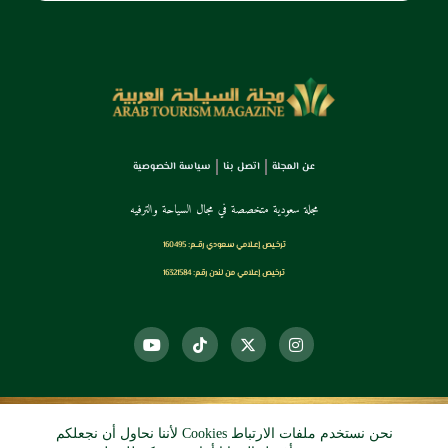
عن المجلة
اتصل بنا
سياسة الخصوصية
مجلة سعودية متخصصة في مجال السياحة والترفيه
ترخـيص إعـلامي سـعودي رقــم: 160495
ترخيص إعلامي من لندن رقم: 16321584
نحن نستخدم ملفات الارتباط Cookies لأننا نحاول أن نجعلكم