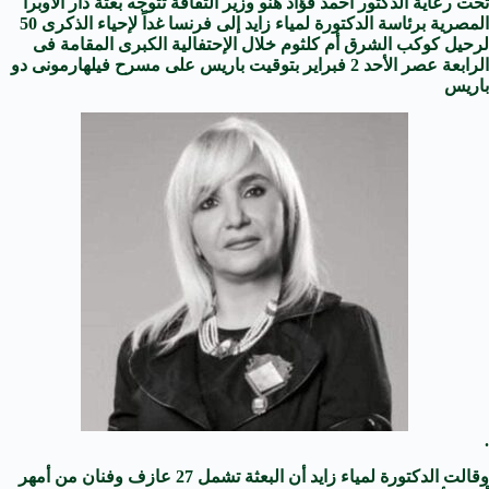
تحت رعاية الدكتور أحمد فؤاد هنو وزير الثقافة تتوجه بعثة دار الأوبرا
المصرية برئاسة الدكتورة لمياء زايد إلى فرنسا غداً لإحياء الذكرى 50
لرحيل كوكب الشرق أم كلثوم خلال الإحتفالية الكبرى المقامة فى
الرابعة عصر الأحد 2 فبراير بتوقيت باريس على مسرح فيلهارمونى دو
باريس
.
وقالت الدكتورة لمياء زايد أن البعثة تشمل 27 عازف وفنان من أمهر