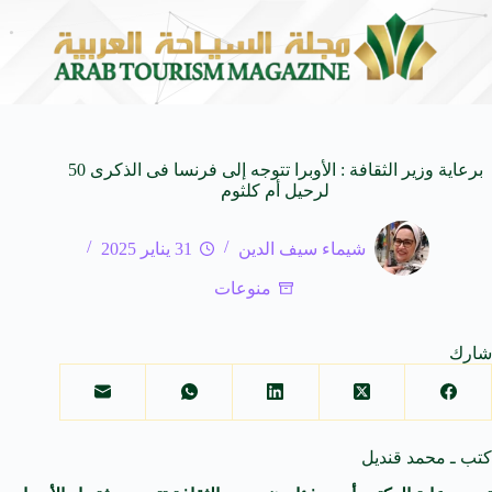
لى كيفنا.. في كل وجهة سحر خاص*
افتتاح اكبر صالة س
8 أغسطس 2026
برعاية وزير الثقافة : الأوبرا تتوجه إلى فرنسا فى الذكرى 50
لرحيل أم كلثوم
شيماء سيف الدين
31 يناير 2025
منوعات
شارك
كتب ـ محمد قنديل