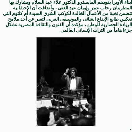
أبناء الأوبرا يقودهم المايسترو الدكتور علاء عبد السلام ويشارك بها
المطربتان رحاب عمر وإيمان عبد الغنى ، وأضافت أن الإحتفالية
تتضمن نخبة من الأعمال الخالدة لكوكب الشرق السيدة أم كلثوم التى
تعكس طابع الإبداع الغنائى والموسيقى العربى لتعبر عن أحد ملامح
الريادة الحضارية للوطن ، مؤكدة أن الفنون والثقافة المصرية تشكل
جزءا هاماً من التراث الإنسانى العالمى
.