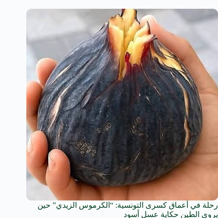
رحلة في أعماق كسرى التونسية: “الكرموس الزيدي” حين
يروي الطين حكاية عسل أسود