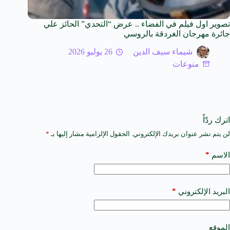
تصوير اول فيلم في الفضاء .. عرض “التحدي” الحائز علي
جائرة مهرجان الغردقة بالروسي
شيماء سيف الدين
26 يوليو 2026
منوعات
اترك ردّاً
لن يتم نشر عنوان بريدك الإلكتروني.
الحقول الإلزامية مشار إليها بـ
*
A
l
t
*
الاسم
e
r
n
a
*
البريد الإلكتروني
t
i
v
e
الموقع