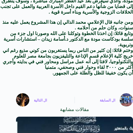
مودة، والذي سيعرض بعد عيد الفطر المبارك مباشرة ، وسوف يتطرق
إلى قضايا من شأنها دعم القيم داخل الأسرة العربية والعمل على تجنب
الخلافات الزوجية والأسرية وبناء أسرة قوية .
ومن جانبه قال الإعلامي محمد الدالي إن هذا المشروع يعمل عليه منذ
سنوات، وكان حلم من أحلامه .
وتابع قائلا: إن اخذنا الخطوة وتوكلنا على الله وصورنا اول جزء من
سلسة بودكاست مودة مع الدكتور د.أسامة زيدان – استشارات أسرية
وتربوية.
وختم قائلا: إن كثير من الناس ربما يستغربون من كوني مذيع رغم اني
خريج كلية الإعلام قسم الإذاعة والتليفزيون بجامعة مصر للعلوم
والتكنولوجيا، لافتا إلى أنه عمل مراسل ومحاور فني في بدايته وأجري
أكثر من ٣٠٠٠ لقاء وحوار فني وصحفي، متمنيا
أن يكون خفيفا للظل والطلة على الجمهور.
ال
السابقة
ال
التالية
مقالات مشابهة