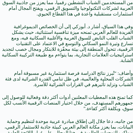
من المستخدمين الشباب النشطين رقمياً، مما يعزز من جاذبية السوق
العربية لشركات التكنولوجيا والتسويق الرقمي، ويفتح المجال أمام
استثمارات مستقبلية واعدة في هذا القطاع الحيوي.
وفي هذا السياق، أشار د. أبوزكي إلى أن الخصائص الديموغرافية
الفريدة للعالم العربي تمنحه ميزة تنافسية استثنائية، حيث يشكل
الشباب القلب النابض للسوق العربية والأغلبية السكانية فيه، ومع
تسارع وتيرة النمو السكاني والتوسع في الاعتماد على التقنيات
الرقمية، تتحول المنطقة إلى بيئة محفّزة للابتكار ومجال خصب لتجديد
استراتيجيات العلامات التجارية، بما يتواءم مع طبيعة التركيبة السكانية
الشابة.
وأضاف: “تُبرز نتائج الدراسة فرصة استثمارية غير مسبوقة أمام
الشركات المحلية والعالمية، في ظل تنامي القدرة الشرائية لدى فئة
الشباب وتزايد تأثيرهم في القرارات الشرائية للأسرة.
كما تمنح هذه المعطيات المعلنين أدوات أكثر دقة وفعالية للوصول إلى
جمهورهم المستهدف، من خلال اختيار المنصات الرقمية الأنسب لكل
سوق، وبكلفة أكثر كفاءة.”
من جانبه، دعا جلال إلى إطلاق مبادرة عربية موحدة لتنظيم وحماية
البيانات، بما يعزز مكانة العالم العربي كبيئة جاذبة للاستثمار الرقمي،
ويواكب التوجهات العالمية في هذا المجال، على غرار اللائحة العامة