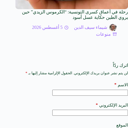
رحلة في أعماق كسرى التونسية: “الكرموس الزيدي” حين
يروي الطين حكاية عسل أسود
شيماء سيف الدين
5 أغسطس 2026
منوعات
اترك ردّاً
لن يتم نشر عنوان بريدك الإلكتروني.
الحقول الإلزامية مشار إليها بـ
*
A
l
t
*
الاسم
e
r
n
a
*
البريد الإلكتروني
t
i
v
e
الموقع