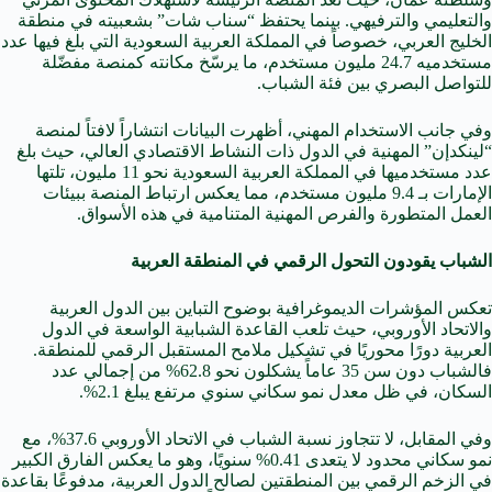
والتعليمي والترفيهي. بينما يحتفظ “سناب شات” بشعبيته في منطقة
الخليج العربي، خصوصاً في المملكة العربية السعودية التي بلغ فيها عدد
مستخدميه 24.7 مليون مستخدم، ما يرسّخ مكانته كمنصة مفضّلة
للتواصل البصري بين فئة الشباب.
وفي جانب الاستخدام المهني، أظهرت البيانات انتشاراً لافتاً لمنصة
“لينكدإن” المهنية في الدول ذات النشاط الاقتصادي العالي، حيث بلغ
عدد مستخدميها في المملكة العربية السعودية نحو 11 مليون، تلتها
الإمارات بـ 9.4 مليون مستخدم، مما يعكس ارتباط المنصة ببيئات
العمل المتطورة والفرص المهنية المتنامية في هذه الأسواق.
الشباب يقودون التحول الرقمي في المنطقة العربية
تعكس المؤشرات الديموغرافية بوضوح التباين بين الدول العربية
والاتحاد الأوروبي، حيث تلعب القاعدة الشبابية الواسعة في الدول
العربية دورًا محوريًا في تشكيل ملامح المستقبل الرقمي للمنطقة.
فالشباب دون سن 35 عاماً يشكلون نحو 62.8% من إجمالي عدد
السكان، في ظل معدل نمو سكاني سنوي مرتفع يبلغ 2.1%.
وفي المقابل، لا تتجاوز نسبة الشباب في الاتحاد الأوروبي 37.6%، مع
نمو سكاني محدود لا يتعدى 0.41% سنويًا، وهو ما يعكس الفارق الكبير
في الزخم الرقمي بين المنطقتين لصالح الدول العربية، مدفوعًا بقاعدة