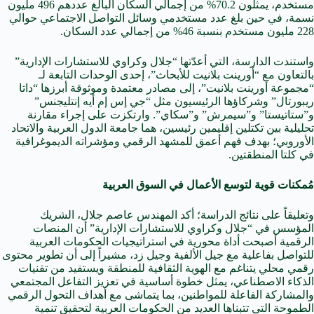
مستخدم، يمثلون 70.2% من إجمالي السكان البالغ عددهم 496 مليون
نسمة، في حين بلغ عدد مستخدمي وسائل التواصل الاجتماعي حوالي
228 مليون مستخدم بنسبة 46% من إجمالي عدد السكان.
واستندت الدارسة، التي أعدّتها “جلال وكراوي للاستشارات الإدارية”
بالتعاون مع “أورينت بلانيت للأبحاث”، إحدى الوحدات التابعة لـ
“مجموعة أورينت بلانيت”، إلى مصادر معتمدة وموثوقة أبرزها “داتا
ريبورتال” وشركاؤها الرئيسيون مثل “جي إس إم أيه إنتليجنس”
و”ستاتيستا” و”سيمرش” و”سكاي”. وارتكزت على إجراء مقارنة
تحليلية بين تكتلين إقليمين رئيسين، هما جامعة الدول العربية والاتحاد
الأوروبي؛ بهدف فهم أعمق للمشهد الرقمي ومؤشراته الديموغرافية
في كلتا المنطقتين.
مُمكنات قوية لتوسع الأعمال في السوق العربية
وتعليقاً على نتائج الدراسة؛ أكد المهندس عاصم جلال، الشريك
المؤسس في “جلال وكراوي للاستشارات الإدارية” أن المنصات
الرقمية أصبحت أداة محورية في استراتيجيات الحكومات العربية
للتواصل بفاعلية مع جيل الألفية وجيل زد، مشيراً إلى أن تطوير محتوى
رقمي محلي يتناغم مع الهوية الثقافية للمنطقة ويستفيد من تقنيات
الذكاء الاصطناعي، يمثل خطوة أساسية في تعزيز التفاعل المجتمعي
والمشاركة الفاعلة للمواطنين، بما يتماشى مع أهداف التحول الرقمي
الطموحة التي تتبناها العديد من الحكومات العربية لتحقيق تنمية