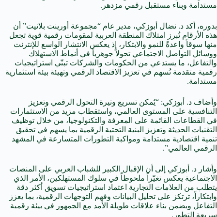
مستدامة وبناء مستقبل رقمي مزدهر.
بدوره، أكد د. نضال أبوزكي، مدير عام “مجموعة أورينت بلانيت” أن
هذه الأرقام تُبرز امتلاك المنطقة العربية لمقومات رقمية قوية تجعل
منها سوقاً واعدةً للنمو والابتكار، إذ يعكس الانتشار الواسع للإنترنت
ووسائل التواصل الاجتماعي تحولاً جوهرياً في أنماط الاستهلاك
والتفاعل، ما يستدعي من الحكومات والشركات تبنّي استراتيجيات
رقمية متقدمة تُسهم في تعزيز الاقتصاد الرقمي وتهيئة بيئة استثمارية
مستدامة.
وأضاف د. أبوزكي: “يُمكن تسريع وتيرة التحول الرقمي وتعزيز
التنافسية على المستوى العالمي، واستقطاب مزيد من الاستثمارات
في القطاعات القائمة على المعرفة والتكنولوجيا، من خلال توظيف
التقنيات الحديثة وتعزيز البنية التحتية الرقمية بما يسهم في تحقيق
تنمية اقتصادية مستدامة ومواكبة التطورات المتسارعة في المشهد
الرقمي العالمي”.
وأشار د. أبوزكي إلى أن الإقبال الكبير للشباب العربي على المنصات
الاجتماعية يعكس تغيّراً ملحوظاً في سلوك المستهلكين، الأمر الذي
يتطلب من العلامات التجارية اعتماد استراتيجيات تسويق أكثر دقة
وابتكاراً، ترتكز على تحليل البيانات وفهم التوجهات الرقمية، بما يعزز
التفاعل ويضمن بناء علاقات طويلة الأمد مع الجمهور في بيئة رقمية
سريعة التطور.