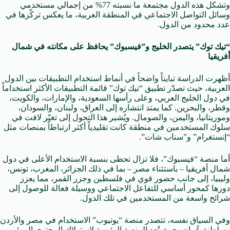
وتشكل هذه الدول مجتمعة ما نسبته 77% من إجمالي مستخدمي
وسائل التواصل الاجتماعي في المنطقة العربية، ما يعكس تركّزها في
عدد محدود من الدول.
“تيك توك” يتصدر الخليج و”فيسبوك” يحافظ على مكانته في شمال
أفريقيا
أظهرت الدراسة تبايناً واضحاً في أنماط استخدام التطبيقات بين الدول
العربية، حيث تصدّر تطبيق “تيك توك” قائمة التطبيقات الأكثر استخداماً
في دول الخليج العربي، وعلى رأسها السعودية، والإمارات، والكويت،
وقطر، والبحرين. كما يمتد انتشاره إلى العراق، ولبنان، والسودان،
وموريتانيا، واليمن، والصومال. ويُشير هذا التحول إلى تغيّر لافت في
سلوك المستخدمين في منطقة كانت تقليدياً أكثر ارتباطاً بمنصات مثل
“إنستغرام” و”سناب شات”.
أما منصة “فيسبوك”، فلا تزال تحظى بنسبة الاستخدام الأعلى في دول
شمال أفريقيا – باستثناء مصر – بما في ذلك الجزائر، المغرب، تونس،
وليبيا، إلى جانب حضور قوي في فلسطين وجزر القمر، مما يعزز
دورها كمحور أساسي للتفاعل الاجتماعي ووسيلة فعالة للوصول إلى
شرائح واسعة من المستخدمين في تلك الدول.
وفي السياق نفسه، تتصدر منصة “يوتيوب” الاستخدام في مصر والأردن
وسلطنة عُمان، حيث تُعد المنصة الرئيسة لاستهلاك المحتوى المرئي