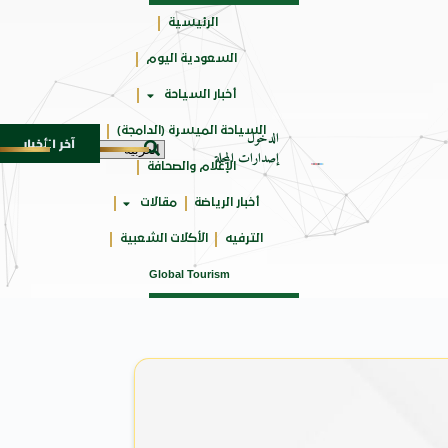
الرئيسية
السعودية اليوم
جائزتي
أخبار السياحة
أوسكار
السياحة الميسرة (الدامجة)
الدخول
آخر الأخبار
ي المتوسط
جوائز أثر تضيف فئة “أفضل حملة رياضية” في نسختها الأكثر 
6 أغسطس 2026
إصدارات المجلة
الإعلام والصحافة
أخبار الرياضة
مقالات
الترفيه
الأكلات الشعبية
Global Tourism