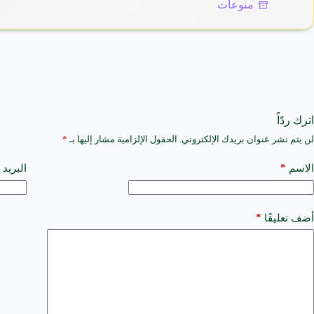
منوعات
اترك ردّاً
لن يتم نشر عنوان بريدك الإلكتروني.
الحقول الإلزامية مشار إليها بـ
*
A
l
t
*
الاسم
البريد 
e
r
n
a
*
أضف تعليقًا
t
i
v
e
: