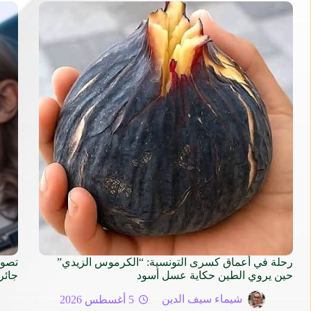
رحلة في أعماق كسرى التونسية: “الكرموس الزيدي”
تصوي
حين يروي الطين حكاية عسل أسود
جائر
شيماء سيف الدين
5 أغسطس 2026