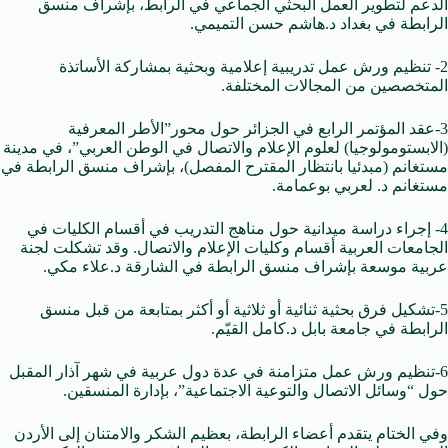
الدعم لتطوير العمل البحثي الجماعي في الرابط، بإشراف منسق
الرابطة في بغداد د.هاشم حسن التميمي.
2- تنظيم ورش عمل تدريبية إعلامية وبحثية بمشاركة الأساتذة
المتخصصين من المجالات المختلفة.
3-عقد المؤتمر الرابع في الجزائر حول محور”الأطر المعرفية
(الابستومولوجيا) لعلوم الإعلام والاتصال في الوطن العربي”، في مدينة
مستغانم (مبدئيا بانتظار المقترح المفصل)، بإشراف منسق الرابطة في
مستغانم د. لعربي بوعمامة.
4- إجراء دراسة ميدانية حول مناهج التدريب في أقسام الكليات في
الجامعات العربية أقسام وكليات الإعلام والاتصال. وقد تشكلت لجنة
عربية موسعة بإشراف منسق الرابطة في الشارقة د.علاء مكي.
5-تشكيل فرق بحثية ثنائية أو ثلاثية أو أكثر بمتابعة من قبل منسق
الرابطة في جامعة بابل د.كامل القيّم.
6-تنظيم ورش عمل متزامنة في عدة دول عربية في شهر آذار المقبل
حول “وسائل الاتصال والتوعية الاجتماعية”، بإدارة المنسقين.
وفي الختام يتقدم أعضاء الرابطة، بعظيم الشكر والامتنان إلى الأردن