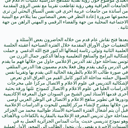
العبدي موضوع حول رؤية نقدية للمناهج الدراسية لكليات الاعلام في
الجامعات العراقية وهي رؤية تقاطعت تقريبا مع نفس الرؤى المقدمة
من أساتذة من جامعات عربية أخرى في نفس السياق البحثي أين ترى
مجموعها ضرورة إعادة النظر في بعض المضامين بما يتلاءم مع البينية
الاجتماعية المحلية من جهة والفضاء الرقمي و المهني الراهن من جهة
ثانية .
بعدها فتح نقاش عام قدم من خلاله الحاضرون بعض الأسئلة و
التعقيبات حول الأوراق المقدمة خلال الفترة الصباحية أعقبته الجلسة
العلمية الثانية وتولى رئاسة إشغالها الدكتور فتح الله الدغمي و حملت
إشكالية البرامج والمناهج التعليمية وبدأها الدكتور جمال الزرن من
تونس بمداخلة حول تقد الدرس الإعلامي حاول من خلالها فهم ما يقدم
في الدرس وكيف يقدم وهل فعلا يخدم مضمون هذا الدرس المتلقي
في صورة طالب الاعلام بالطريقة الحالية التي يقدم بها وتقريبا نفس
السؤال حملته مداخلة الدكتور كامل القيم من العراق الذي تعرض
لإشكالية التدريس في علوم الاعلام و الاتصال مركزا على مخرجات
الدراسات العليا في علوم الاعلام و الاتصال كنموذج تلتها ورقة بحثية
أخرى قدمها الأستاذ ايمن الشيخ من السودان حول المعرفة الاكاديمية
ودورها في تطوير مناهج الاعلام و الاتصال في الوطن العربي أوصى
من خلالها بمقترح لإنشاء مركز إقليمي للبحوث و الدراسات الإعلامية
قبل أن يتم أشغال الفترة الصباحية الأستاذ طوالبية محمد من الجزائر
بمداخلة حول تدريس المعرفة الإعلامية بالمقاربة بالكفاءات وبالأهداف
وهو نموذج تدريسي حديث بدأت المداس الجزائرية العمل به في
السنوات الأخيرة و يقضي بأن يتحول الطالب إلى المحور الأول لعملية