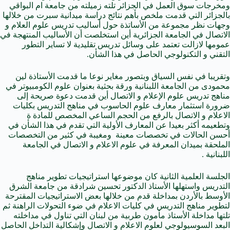
ومخرجات سوق العمل في الجزائر تلته زميلته من جامعة ام البواقي
بالجزائر التي قدمت ملخص بأهم نتائج دراسة ميدانية سبرت من خلالها
وجهات نظر مجموعة من الأساتذة حول أساليب تدريس علوم العلام و
الاتصال في الجامعة الجزائرية أين استخلصت أن الأساليب المنتهجة في
عمومها لازالت تعتمد على وسائل تدريس تقليدية لا تساير التطور
التقني و التكنولوجي الحاصل في هذا الشأن.
وتقريبا في نفس السياق وبتصور مغاير نوعا ما قدمت الأستاذة لين
محمودى من الجامعة اللبنانية ورقة بحثية بعنوان علوم الكومبيوتر في
مناهج تدريس علوم الإعلام و الاتصال أين قدمت دعوة صريحة إلى
ضرورة استثمار معارف علوم الحاسوب في مناهج التدريس بكليات
الاعلام و الاتصال بالرفع من الحجم الساعي المخصص للمادة ة
وتطعيمه أكثر بعيدا عن المعارف الأولية التي تقدم في هذا الشأن في
أحسن الحالات في تخصصات معينة ومغيبة في كثير من التخصصات
الملحقة بميدان المعرفة في علوم الاعلام و الاتصال في الجامعة
اللبنانية .
الجلسة العلمية الثانية كان موضوعها استراتيجيات تطوير مناهج
التدريس واستهلها الأستاذ الدكتور تحسين شرادقة من جامعة الشرق
الأوسط بالأردن بمداخلة قدم من خلالها بعض الاستراتيجيات المقترحة
لتطوير مناهج التدريس في كليات الاعلام في ضوء التحولات الراهنة ثم
تلتها مداخلة الأستاذ مأمون طربية من لبنان التي تناول في مداخلته
البعد السوسيولوجي لعلوم الاعلام و الاتصال وإشكالية التداخل الحاصل