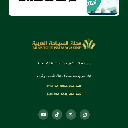
عن المجلة
اتصل بنا
سياسة الخصوصية
مجلة سعودية متخصصة في مجال السياحة والترفيه
ترخـيص إعـلامي سـعودي رقــم: 160495
ترخيص إعلامي من لندن رقم: 16321584