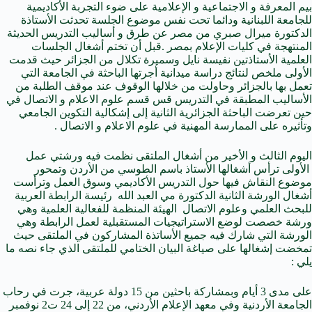
بيم المعرفة و الاجتماعية و الإعلامية على ضوء التجربة الأكاديمية
للجامعة اللبنانية ودائما تحت نفس موضوع الجلسة تحدثت الأستاذة
الدكتورة ميرال صبري من مصر عن طرق و أساليب التدريس الحديثة
المنتهجة في كليات الإعلام بمصر .قبل أن تختم أشغال الجلسات
العلمية الأستاذتين نفيسة نايل وسميرة تكلال من الجزائر حيث قدمت
الأولى ملخص لنتائج دراسة ميدانية أجرتها الباحثة في الجامعة التي
تعمل بها بالجزائر وحاولت من خلالها الوقوف عند موقف الطلبة من
الأساليب المطبقة في التدريس قس قسم علوم الاعلام و الاتصال في
حين تعرضت الباحثة الجزائرية الثانية إلى إشكالية التكوين الجامعي
وتأثيره على الممارسة المهنية في علوم الاعلام و الاتصال .
اليوم الثالث و الأخير من أشغال الملتقى نظمت فيه ورشتي عمل
الأولى ترأس أشغالها الأستاذ باسم الطوسي من الأردن وتمحور
موضوع النقاش فيها حول التدريس الأكاديمي وسوق العمل وترأست
أشغال الورشة الثانية الدكتورة مي العبد الله رئيسة الرابطة العربية
للبحث العلمي وعلوم الاتصال الهيئة المنظمة للفعالية العلمية وهي
ورشة خصصت لوضع الاستراتيجيات المستقبلية لعمل الرابطة وهي
الورشة التي شارك فيه جميع الأساتذة المشاركون في الملتقى حيث
تمخضت إشغالها على صياغة البيان الختامي للملتقى الذي جاء نصه ما
يلي :
على مدى 3 أيام وبمشاركة باحثين من 15 دولة عربية، جرت في رحاب
الجامعة الأردنية وفي معهد الإعلام الأردني، من 22 إلى 24 ت2 نوفمبر