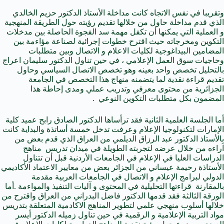
وتقريبا في نفس الاتجاه كانت مداخلة الأستاذ الدكتور حزيم الخالدي
الذي قدم مداخلة حاول من خلالها تقديم رؤيته حول الطريقة المنهجية
و العملية التي يمكنها أن تكفل مهمة سد الفجوة الحاصلة بين مدخلات
التكوين ومخرجاته حيث اقترح خطوات إجرائية لصناعة مؤاءمة بين
المضامين البيداغوجية لكليات الاعلام و الاتصال وبين متطلبات
وحاجيات سوق العمل الإعلامي ، في حين تناول الدكتور سليمان اعراج
بالتحليل تخصص واحد بعينه وهو تخصص الاتصال السياسي وحاول
تقديم قراءة نقدية لما يتضمنه منهاج هذا التخصص في الجامعة
الجزائرية من محتوى معرفي وتدريب عملي ومدى إحاطة هذا
المضمون بكل متطلبات التكوين النوعي .
أما الجلسة العلمية الثانية فقد ترأساها الدكتور الصادق رابح عميد كلية
الإمارات لتكنولوجيا الإعلام وعرفت تدخل خمسة أساتذة والبداية كانت
بالأستاذ الدكتور عبد الرزاق الديلمي من العراق الذي قدم بعض من
آراءه من خلال عرضه لتجربته الطويلة في ميدان تدريس مناهج
الدراسات العليا في الإعلام في الجامعات الأردنية قبل أن تتناول
الأستاذة رحيمة عيساني من الجزائر بعض من معايير الاعتماد الأكاديمي
الدولي لبرامج الإعلام و الاتصال في الجامعات العربية مقدمة
بالمقارنة قراءتها التحليلية في المحتوى و آليات التنفيذ والمواءمة .أما
الورقة الثالثة فقد قدمها الدكتور فاضل البدراني من العراق واقترح من
خلالها أسلوب منهجي علمي لتطوير المناهج الاكادمية المتعلقة بتدريس
مواد التربية الإعلامية و الرقمية في حين تناول زميله الدكتور أيسر