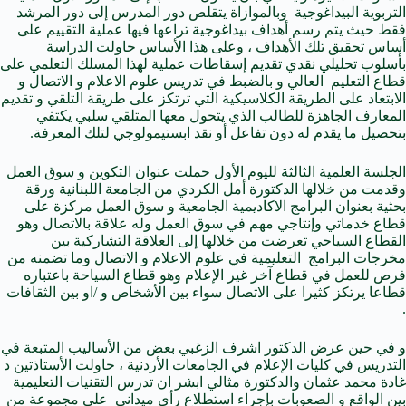
التربوية البيداغوجية وبالموازاة يتقلص دور المدرس إلى دور المرشد
فقط حيث يتم رسم أهداف بيداغوجية تراعها فيها عملية التقييم على
أساس تحقيق تلك الأهداف ، وعلى هذا الأساس حاولت الدراسة
بأسلوب تحليلي نقدي تقديم إسقاطات عملية لهذا المسلك التعلمي على
قطاع التعليم العالي و بالضبط في تدريس علوم الاعلام و الاتصال و
الابتعاد على الطريقة الكلاسيكية التي ترتكز على طريقة التلقي و تقديم
المعارف الجاهزة للطالب الذي يتحول معها المتلقي سلبي يكتفي
بتحصيل ما يقدم له دون تفاعل أو نقد ابستيمولوجي لتلك المعرفة.
الجلسة العلمية الثالثة لليوم الأول حملت عنوان التكوين و سوق العمل
وقدمت من خلالها الدكتورة أمل الكردي من الجامعة اللبنانية ورقة
بحثية بعنوان البرامج الاكاديمية الجامعية و سوق العمل مركزة على
قطاع خدماتي وإنتاجي مهم في سوق العمل وله علاقة بالاتصال وهو
القطاع السياحي تعرضت من خلالها إلى العلاقة التشاركية بين
مخرجات البرامج التعليمية في علوم الاعلام و الاتصال وما تضمنه من
فرص للعمل في قطاع آخر غير الإعلام وهو قطاع السياحة باعتباره
قطاعا يرتكز كثيرا على الاتصال سواء بين الأشخاص و /او بين الثقافات
.
و في حين عرض الدكتور اشرف الزغبي بعض من الأساليب المتبعة في
التدريس في كليات الإعلام في الجامعات الأردنية ، حاولت الأستاذتين د
غادة محمد عثمان والدكتورة مثالي ابشر ان تدرس التقنيات التعليمية
بين الواقع و الصعوبات بإجراء استطلاع رأي ميداني على مجموعة من