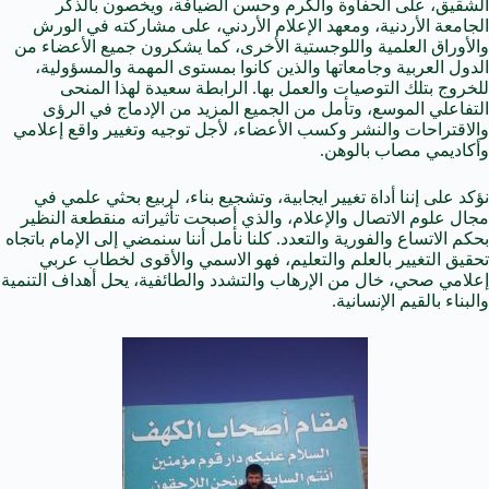
الشقيق، على الحفاوة والكرم وحسن الضيافة، ويخصون بالذكر
الجامعة الأردنية، ومعهد الإعلام الأردني، على مشاركته في الورش
والأوراق العلمية واللوجستية الأخرى، كما يشكرون جميع الأعضاء من
الدول العربية وجامعاتها والذين كانوا بمستوى المهمة والمسؤولية،
للخروج بتلك التوصيات والعمل بها. الرابطة سعيدة لهذا المنحى
التفاعلي الموسع، وتأمل من الجميع المزيد من الإدماج في الرؤى
والاقتراحات والنشر وكسب الأعضاء، لأجل توجيه وتغيير واقع إعلامي
وأكاديمي مصاب بالوهن.
نؤكد على إننا أداة تغيير ايجابية، وتشجيع بناء، لربيع بحثي علمي في
مجال علوم الاتصال والإعلام، والذي أصبحت تأثيراته منقطعة النظير
بحكم الاتساع والفورية والتعدد. كلنا نأمل أننا سنمضي إلى الإمام باتجاه
تحقيق التغيير بالعلم والتعليم، فهو الاسمي والأقوى لخطاب عربي
إعلامي صحي، خال من الإرهاب والتشدد والطائفية، يحل أهداف التنمية
والبناء بالقيم الإنسانية.