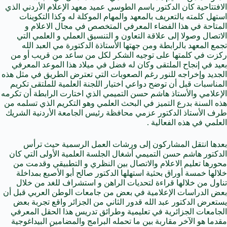
الافتتاحية كان الدكتور باسم الطوسي عميد معهد الإعلام الأردني الذي
استهل كلمته بالتعريف بالمعهد والمهام الموكلة له وكذا التكوينات
المتاحة في هذا الفضاء المعرفي المتخصص في مجال الاعلام و
الاتصال وصولا إلى علاقة التعاون و التنسيق العملي و العلمي التي
تجمع المعهد بالرابطة ومن جهتها الأستاذة الدكتورة مي العبد الله
ركزت في كلمتها على توجيه الشكر لكل من ساعد من قريب أو من
بعيد في إنجاح الملتقى وكان له فضل في ميلاد هذا الموعد المعرفي
الجديد وإخراجه للنور رغم الصعوبات التي تعترض الطريق في مثل هذه
المناسبات قبل أن توضح دواعي اختيار اللجنة العلمية للملتقى تكريم
الإعلامي والأستاذ هاشم حسن التميمي الذي اختارت الرابطة أن تكرمه
هذه السنة بدرع التميز في البحث العلمي وهو التكريم الذي تسلمه من
طرف الأستاذ الدكتور عزمي محافظة رئيس الجامعة الأردنية الشريك
العلمي في هذه الفعالية .
بعدها انتقل المشاركون إلى ورشات العمل الرسمية حيث ترأس
الدكتور هاشم حسن التميمي أشغال الجلسة العلمية الأولى التي كان
محورها تعليم الاعلام والاتصال بين النظري و التطبيقي وقدمت من
خلالها خمسة أوراق بحثية استهلها الدكتور صالح أبو الأصبع بمداخلة
تناول من خلالها قراءة لتحديات الراهن و استشراف للغد من خلال
بعض الدراسات الإعلامية في بعض من جامعات الوطن العربي قبل أن
يستعرض الدكتور عبد الله قدور الثاني من الجزائر واقع تجربة بعض
الجامعات الجزائرية في تعليمية وطرائق تدريس هذا الحقل المعرفي
مقدما هو الآخر مقاربة بين ما تحمله البرامج والمضامين البيداغوجية