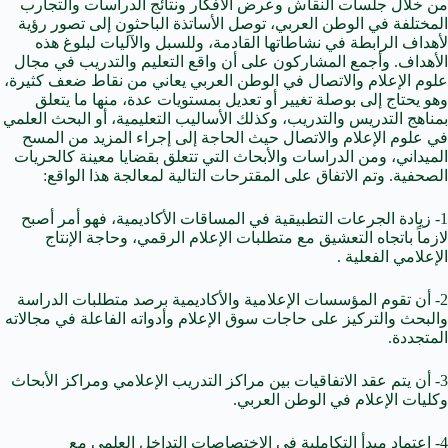
من خلال جلسات النقاش وعرض الأفكار ونتائج الدراسات والتجارب
المختلفة في الوطن العربي، توصل الأساتذة الباحثون إلى تصور رؤية
لأهداف الرابطة في نشاطاتها القادمة، وللسبل والآليات لبلوغ هذه
الأهداف. وأجمع المشاركون على أن واقع التعليم والتدريب في مجال
علوم الإعلام والاتصال في الوطن العربي يعاني من نقاط ضعف كثيرة،
وهو يحتاج إلى بوصلة تغيير أو تعديل بمستويات عدة، منها ما يتعلق
بمناهج التدريس والتدريب، وكذلك الأساليب التعليمية، أو البحث العلمي
في علوم الإعلام والاتصال حيث الحاجة إلى إجراء المزيد من المسح
الميداني، ومن الدراسات والأبحاث التي تتعلق بقضايا معينة كالحريات
الصحفية. وتم الاتفاق على المقترحات التالية لمعالجة هذا الواقع:
1- زيادة الجرعات التطبيقية في المساقات الأكاديمية، فهو أمر أصبح
لازماً باتجاه التعشيق مع متطلبات الإعلام الرقمي، وحاجة الإنتاج
الإعلامي الفعلية .
2- أن تقوم المؤسسات الإعلامية والأكاديمية برصد متطلبات الدراسة
والبحث والتركيز على حاجات سوق الإعلام وأدواته الفاعلة في مجالاته
المتجددة.
3- أن يتم عقد الاتفاقيات بين مراكز التدريب الإعلامي ومراكز الأبحاث
وكليات الإعلام في الوطن العربي.
4- اعتماد مبدأ التكاملية في الاختصاصات التداخل العلمي مع