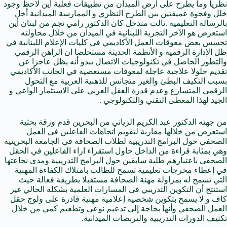
نظريا وما يطرح على ارض الميدان من تطبيقات فعلية أين لاحظ وجود
خلل وفجوة عميقتين بين الطرح النظري و الممارسة الميدانية أخل
بالرسالة التعليمية .ثالث متدخل كان الدكتور رامي نجم من لبنان أين
استعرض هو الآخر التجربة اللبنانية في الميدان من خلال محاولته
تحسس بعض معوقات العمل الأكاديمي في كليات الإعلام اللبنانية في
ظل الإدارة الرقمية و الأنظمة الحديثة مستخلصا ان الراهن الرقمي
والتطور الحاصل في تكنولوجيات الاتصال يبدو أنه يظل عاجزا عن
تقديم حلولا علاجية عاجلة لمعوقات مستعصية في الجانب الأكاديمي
بسبب التكيف البطئ والغير متجانس للذهنية العربية مع التحول
الرقمي المتسارع وعدم قدرة العقل العربي على الاستثمار الواعي و
الجيد لهذا المعطى التقني والتكنولوجي .
من جهته الدكتور عبد الكريم الزياني من البحرين قدم ورقة بحثية
استعرض من خلالها مقاربة لتقويم اتجاهات الفاعلين في العمل
الصحفي حول البرامج التدريبية لطلاب الصحافة في الجامعة البحرينية
وهي بمثابة قراءة من الداخل حاول استقراء اراء الفاعلين في الحقل
الصحفي باعتبارهم طلبة سابقين حول البرامج التدريبية ومدى نجاعتها
في إعطاء مخرجات تعليمية تسمح للطالب بامتلاك الكفاءة المهنية
التي تسمح له بمزاولة مهنة الصحافة مستقبلا بطريقة فعالة حيث
استنتج أن التكوين التدريبي في المسارات العلمية بشكله الحالي غير
كاف و لا يسمح بتكوين شخصية إعلامية مهنية قادرة على ولوج حقل
العمل الصحفي وأنها بحاجة إلى تدعيم نوعي وتطعيم كمي من خلال
تكثيف الدورات التدريبية والتربصات الميدانية.