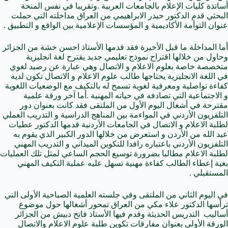
أساتذة كليات الإعلام بالجامعات العربية .وتقريبا في نفس المنحة
البحثي قدم الدكتور حيدر الابراهيمي من العراق مداخلته التي حملت
عنوان التوأمة الأكاديمية و المؤسسات الإعلامية بين الواقع و التطبيق .
أما المداخلة ما قبل الأخيرة فقد قدمها الأستاذ احسن خشة من الجزائر
وحاول من خلالها اقتراح نموذج تعليمي جديد يقترح لغة انجليزية
متخصصة خاصة بعلوم الاعلام و الاتصال وهي عبارة عن رصيد لغوي
في اللغة الانجليزية يحتاجها طالب علوم الاعلام و الاتصال تكون لديه
كفاءة تواصلية ومعرفية لغوية تسمح له بالتكيف مع الوضعيات اللغوية
و الاجتماعية التي تصادفه في حياته المهنية .أما آخر ورقة علمية
مقترحة في أشغال اليوم الأول من الملتقى فقد كانت بعنوان دور
التلفزيون الأردني في المواءمة بين المناهج الدراسية و التدريب العملي
لطلبة الاعلام و الاتصال في الجامعات الأردنية قدمها الدكتور عطيات
عبد الله من الأردن و استعرض من خلالها الدور الكبير الذي يقوم به
التلفزيون الأردني باعتباره رافدا للتكوين الميداني و التدريب المهني
لطلبة الاعلام مطالبا بضرورة توسيع الحجم الساعي لمثل تلك العمليات
بغية إعطاء الطالب كفاءة مهنية تسهل عليه عملية التكيف المهني
المستقبلي .
في اليوم الثاني من الملتقى وفي جلسته العلمية الصباحية الأولى التي
ترأسها الدكتور علاء مكي من العراق تمحور أشغالها حول موضوع
أساليب التدريس الحديثة وقدم فيها الأستاذ فاتح دبيش من الجزائر
الورقة الأولى بعنوان مفارقات تكوين طلبة علوم الاعلام والاتصال