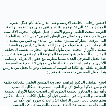
احتضن رحاب الجامعة الأردنية وعلى مدار ثلاثة أيام خلال الفترة
الممتدة من 22 الى 24 نوفمبر 2016 ملتقى دولي من تنظيم الرابطة
العربية للبحث العلمي وعلوم الاتصال حمل عنوان “التجربة الاكاديمية
في علوم الاعلام والاتصال في الوطن العربي “وهي الفعالية العلمية
التي عرفت مشاركة متميزة لنخبة من أساتذة وباحثين من مختلف
الجامعات العربية عكفوا حلال مدة الفعالية على تدارس ومناقشة
مختلف الأوراق البحثية التي تناول أصحابها التجارب العلمية المختلفة
للمقاربات البيداغوجية والمعرفية المتنوعة المنتهجة في عملية تدريس
هذا الحقل المعرفي الجديد نسبيا مقارنة مع حقول المعرفة الإنسانية
الأخرى والمتميز أيضا كونه فضاء علمي ومهني تتقاطع فيه المعرفة
النظرية للعلم مع الكفاءة المهنية للمستعمل وهو ما يجعل من تدريس
هذا الحقل المعرفي ذا خصوصية متميزة .
افتتح الملتقى الدكتور إبراهيم خصاونة المنسق العلمي للفعالية بكلمة
قدم من خلالها برنامج الأيام العلمية مستعرضا إشكالية الملتقى
وأهدافها و المحاور العلمية الكبرى التي انضوت تحتها الأوراق العلمية
المقدمة و المقبولة في الملتقى قبل أن يتناول الكلمة الأستاذ الدكتور
هيثم قطب نائب رئيس الرابطة الذي تحدث بدوره عن الأهداف
المتوخاة من تنظيم هذا اللقاء العلمي .ثالث متدخل في الجلسة