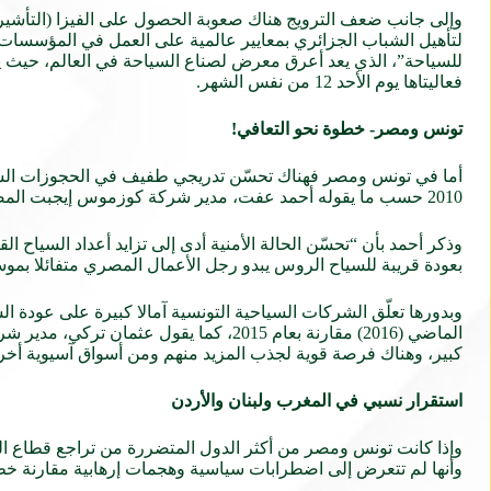
وإلى جانب ضعف الترويج هناك صعوبة الحصول على الفيزا (التأشيرة) 
لتأهيل الشباب الجزائري بمعايير عالمية على العمل في المؤسسات
فعاليتاها يوم الأحد 12 من نفس الشهر.
تونس ومصر- خطوة نحو التعافي!
2010 حسب ما يقوله أحمد عفت، مدير شركة كوزموس إيجبت المصرية للسياحة.
وذكر أحمد بأن “تحسّن الحالة الأمنية أدى إلى تزايد أعداد السياح ا
بعودة قريبة للسياح الروس يبدو رجل الأعمال المصري متفائلا بموسم س
الماضي (2016) مقارنة بعام 2015، كما ي
كبير، وهناك فرصة قوية لجذب المزيد منهم ومن أسواق آسيوية أخرى
استقرار نسبي في المغرب ولبنان والأردن
وإذا كانت تونس ومصر من أكثر الدول المتضررة من تراجع قطاع ال
وأنها لم تتعرض إلى اضطرابات سياسية وهجمات إرهابية مقارنة خط