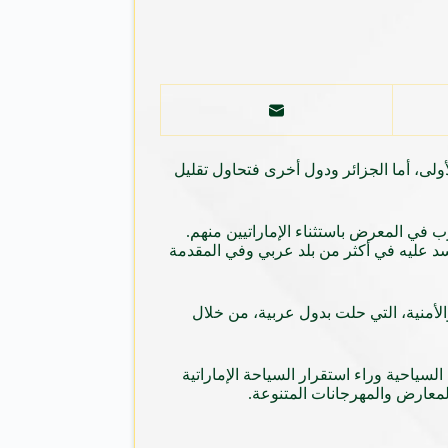
20. السعودية تشارك بجناح خاص بها للمرة الأولى، أما الجزائر ودول أخرى فتحاول تقليل
حة الدولي في برلين هذا العام “2017 ITB” من قبل المشاركين العرب في المعرض باستثناء الإماراتيين منهم.
د عليه في أكثر من بلد عربي وفي المقدمة
لأمنية، التي حلت بدول عربية، من خلال
سياحية وراء استقرار السياحة الإماراتية
لمعارض والمهرجانات المتنوعة.