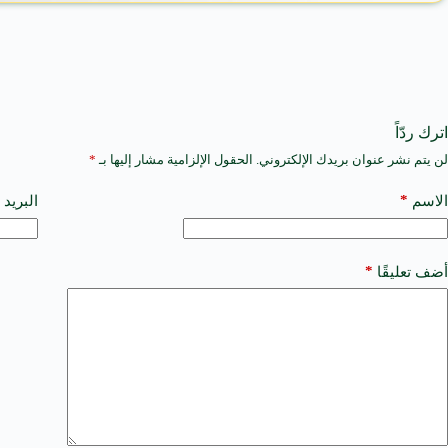
اترك ردّاً
لن يتم نشر عنوان بريدك الإلكتروني.
الحقول الإلزامية مشار إليها بـ
*
A
l
t
*
الاسم
البريد 
e
r
n
a
*
أضف تعليقًا
t
i
v
e
: