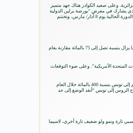
زائرية. وعلى صعيد الكوادر هناك جهد متميز
الذي يشارك في معرض “بورصة برلين الدولية
للسياحة”، الذي يعد أعرق معرض لصناع السياحة في العالم، حيث يجري تنظيمه سنويا في مارس/آذار من كل عام منذ 1966. وقد افتتحت الدورة الحالية يوم 8 آذار/ مارس، وتختتم
أما في تونس ومصر فهناك تحسّن تدريجي طفيف في الحجوزات السياحية الخارجية خلال العام الماضي. غير أن تراجع الأنشطة السياحية ما يزال بنسبة تصل إلى 75 بالمائة مقارنة بعام
ايات المتحدة الأمريكية”. وعلى ضوء التوقعات
وبدورها تعلّق الشركات السياحية التونسية آمالا كبيرة على عودة السياحة الأوروبية وجذب المزيد من السياح الروس، الذين زادت حجوزاتهم إلى تونس بنسبة 400 بالمائة خلال العام
ال السياح الروس إلى تونس “أنقذ الوضع إلى حد
بي تارة ونمو ولو ضعيف تارة أخرى، لاسيما