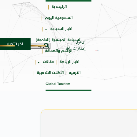
الرئيسية
السعودية اليوم
جائزتي
أخبار السياحة
أوسكار
السياحة الميسرة (الدامجة)
الدخول
آخر الأخبار
أجيال
شركة توزيع وتسويق السيارات المحدودة تسلّط الضوء على سيارة HAVAL V7 موديل 027
8 أغسطس 2026
إصدارات المجلة
الإعلام والصحافة
أخبار الرياضة
مقالات
الترفيه
الأكلات الشعبية
Global Tourism