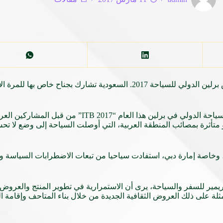
رغم الأزمات السياسية المستعصية، يشارك العرب بقوة في معرض برلين الدولي للسياحة 17
السياحة ليست بخير، هذا ما يتردد كثيرا على مسامع زائر معرض السيا
تأثرة بمصائب المنطقة العربية، التي أوصلت السياحة إلى وضع لا تحس
، وخاصة إمارة دبي، استفادت سياحيا من تبعات الاضطرابات السياسة وا
مير للسفر والسياحة، يرى أن الاستمرارية في تطوير المنتج والعروض ال
لة على ذلك العروض الثقافية الجديدة من خلال بناء المتاحف وإقامة ا