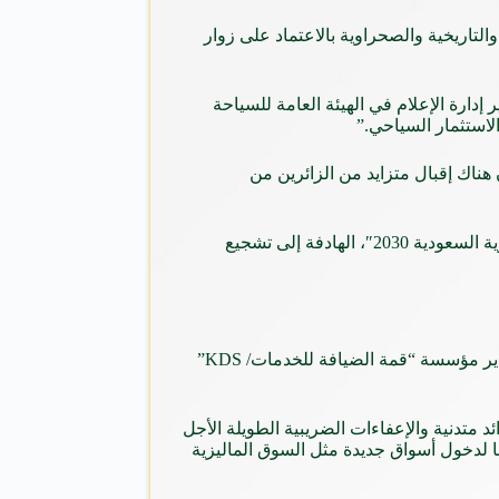
لتاريخية والصحراوية بالاعتماد على زوار
إدارة الإعلام في الهيئة العامة للسياحة
لاستثمار السياحي.”
هناك إقبال متزايد من الزائرين من
ويشمل البرنامج الحالي أربع مسارات للجولات السياحية وهي، مكة- جدة، ومكة- الطائف، والمدينة- ينبع والمدينة- العلا. ويأتي في إطار “رؤية السعودية 2030″، الهادفة إلى تشجيع
وعلى غرار السعودية تحاول الجزائر بدورها تنويع مصادر دخلها بعيدا على النفط بالاعتماد على السياحة والفلاحة، كما يقول رابح لعبدوني مدير مؤسسة “قمة الضيافة للخدمات/ KDS”
د متدنية والإعفاءات الضريبية الطويلة الأجل
 لدخول أسواق جديدة مثل السوق الماليزية