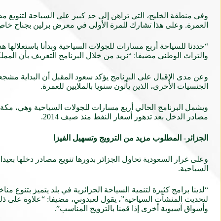
وفي منطقة الخليج، التي تراهن إلى حد كبير على السياحة لتنويع مص
العمرة. وعلى هذا تشارك للمرة الأولى في معرض برلين بجناح خاص ب
“حددنا للسياحة أربع مسارات للجولات السياحية وبدأنا باستغلالها هذ
والتراث الوطني مضيفا: “نريد من خلال البرنامج التعريف بأن المم
وعن مدى الإقبال على البرنامج يؤكد سعود المقبل أن البداية مشجعة
الجنسيات الأخرى، الذين يأتون سنويا بالملايين للعمرة.
مصادر الدخل بعد تدهور أسعار النفط منذ صيف 2014.
الجزائر- المطلوب مزيد من الترويج وتسهيل الفيزا
السياحية.
“لدينا برامج كثيرة لتنمية السياحة الجزائرية في بلد يتميز بتنوع 
لتحديث المنشآت السياحية”، يقول لعبدوني، مضيفا: “علاوة على ذل
وأسواق آسيوية أخرى إذا قمنا بالترويج المناسب”.