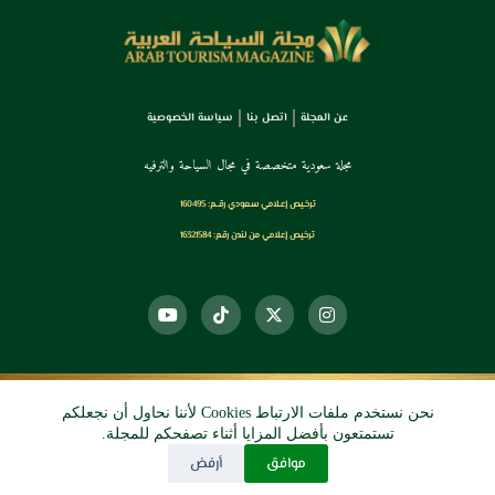
عن المجلة
اتصل بنا
سياسة الخصوصية
مجلة سعودية متخصصة في مجال السياحة والترفيه
ترخـيص إعـلامي سـعودي رقــم: 160495
ترخيص إعلامي من لندن رقم: 16321584
نحن نستخدم ملفات الارتباط Cookies لأننا نحاول أن نجعلكم
© 2026 دي آرو الرقمي
تستمتعون بأفضل المزايا أثناء تصفحكم للمجلة.
موافق
أرفض
جميع الحقوق محفوظة.