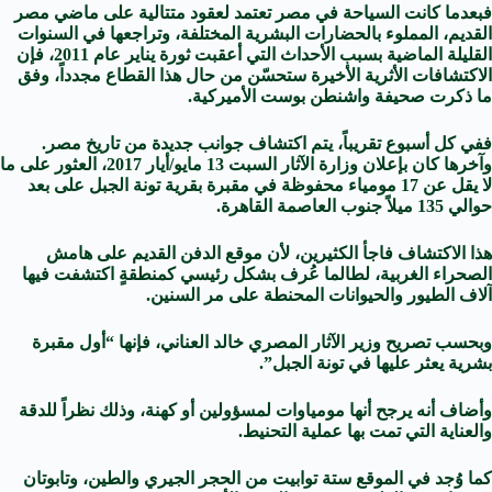
فبعدما كانت السياحة في مصر تعتمد لعقود متتالية على ماضي مصر
القديم، المملوء بالحضارات البشرية المختلفة، وتراجعها في السنوات
القليلة الماضية بسبب الأحداث التي أعقبت ثورة يناير عام 2011، فإن
الاكتشافات الأثرية الأخيرة ستحسّن من حال هذا القطاع مجدداً، وفق
ما ذكرت صحيفة
واشنطن بوست
الأميركية.
ففي كل أسبوع تقريباً، يتم اكتشاف جوانب جديدة من تاريخ مصر.
وآخرها كان بإعلان وزارة الآثار السبت 13 مايو/أيار 2017، العثور على ما
لا يقل عن
17 مومياء
محفوظة في مقبرة بقرية تونة الجبل على بعد
حوالي 135 ميلاً جنوب العاصمة القاهرة.
هذا الاكتشاف فاجأ الكثيرين، لأن موقع الدفن القديم على هامش
الصحراء الغربية، لطالما عُرف بشكل رئيسي كمنطقةٍ اكتشفت فيها
آلاف الطيور والحيوانات المحنطة على مر السنين.
وبحسب تصريح وزير الآثار المصري خالد العناني، فإنها “أول مقبرة
بشرية يعثر عليها في تونة الجبل”.
وأضاف أنه يرجح أنها مومياوات لمسؤولين أو كهنة، وذلك نظراً للدقة
والعناية التي تمت بها عملية التحنيط.
كما وُجد في الموقع ستة توابيت من الحجر الجيري والطين، وتابوتان