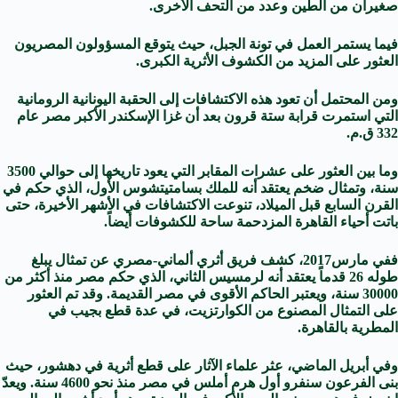
صغيران من الطين وعدد من التحف الأخرى.
فيما يستمر العمل في تونة الجبل، حيث يتوقع المسؤولون المصريون
العثور على المزيد من الكشوف الأثرية الكبرى.
ومن المحتمل أن تعود هذه الاكتشافات إلى الحقبة اليونانية الرومانية
التي استمرت قرابة ستة قرون بعد أن غزا الإسكندر الأكبر مصر عام
332 ق.م.
وما بين العثور على عشرات المقابر التي يعود تاريخها إلى حوالي 3500
سنة، وتمثال ضخم يعتقد أنه للملك بسامتيتشوس الأول، الذي حكم في
القرن السابع قبل الميلاد، تنوعت الاكتشافات في الأشهر الأخيرة، حتى
باتت أحياء القاهرة المزدحمة ساحة للكشوفات أيضاً.
ففي مارس2017،
كشف فريق أثري ألماني-مصري
عن تمثال يبلغ
طوله 26 قدماً يعتقد أنه لرمسيس الثاني، الذي حكم مصر منذ أكثر من
30000 سنة، ويعتبر الحاكم الأقوى في مصر القديمة. وقد تم العثور
على التمثال المصنوع من الكوارتزيت، في عدة قطع بجيب في
المطرية بالقاهرة.
وفي أبريل الماضي، عثر علماء الآثار على قطع أثرية في دهشور، حيث
بنى الفرعون سنفرو أول هرم أملس في مصر منذ نحو 4600 سنة. ويعدّ