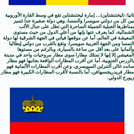
ثانيا: (ليختنشتاين)… إمارة ليختنشتاين تقع في وسط القارة الأوروبية
بين كل من دولتي سويسرا والنمسا، وهي دولة صغيرة جدا تتميز
بمناظرها الجبلية الجميلة الساحرة التي تطل على جبال الألب
الشمالية، كما يعرف عنها بإنها من أعلى الدول من حيث مستوى
المعيشة في العالم، أما عن موقعها فيأتي في الجهة الشرقية لها دولة
النمسا ومن الجهة الغربية سويسرا، وتقع بالقرب من دولتي إيطاليا
وألمانيا على بعد أقل من ساعة بالسيارة، وبالرغم من مستوها
المعيشي إلا إنها لا تمتلك مطارا سوى مطار مروحيات واحد في مدينة
بالزرس الجنوبية، أما عن أقرب المطارات الواقعة بجانبها فهو مطار
سانت غالن ألتنراين السويسري، وعن أقرب المطارات الألمانية فهو
مطار فريدريشسهافن، أما بالنسبة لأقرب المطارات الكبيرة فهو مطار
زيورخ الدولي.