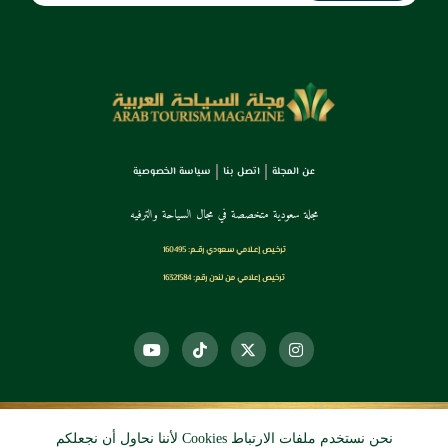
عن المجلة
اتصل بنا
سياسة الخصوصية
مجلة سعودية متخصصة في مجال السياحة والترفيه
ترخـيص إعـلامي سـعودي رقــم: 160495
ترخيص إعلامي من لندن رقم: 16321584
نحن نستخدم ملفات الارتباط Cookies لأننا نحاول أن نجعلكم