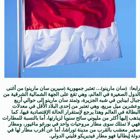
رابعا: (سان مارينو)… تعتبر جمهورية (سيرين سان مارينو) من أغنى
الدول الصغيرة في العالم، وهي تقع على الجهة الشمالية الشرقية من
جبال ابيناين في شبه الجزيرة، وتمتد سان مارينو إلى حوالي أربع
وعشرين ميل مربع، وهي تعتبر من إحدى البلاد الأقل في معدلات
البطالة في العالم وهذا يرجع لإستقرار الحالة الإقتصادية فيها، كما
يذهب إليها أكثر من مليوني سائح سنويا لزيارتها، أما بالنسبة للمطارات
فهي لا تمتلك سوى مطار مروحيات واحد في بورغو ماغيور، ومطار
صغير معشب بالقرب من مدينة توراشا، أما عن أقرب مطار لها في
دولة إيطاليا فهو مطار فيديريكو فليني الدولي.