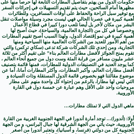
حكومات الدول من يهتم بتفاصيل المطارات التابعة لها حرصا منها على
مظهرها أمام السائحين، حيث يتم تقديم التسهيلات في إجرائات السفر
مع توفير سبل الراحة والحفاظ على أوقات المسافرين، وللطائرات
أهمية كبيرة في عصرنا الحالي فهي ليست مجرد وسيلة مواصلات تنقل
البشر من مكان لأخر بل أيضا تلعب دورا كبيرا في قطاع الأعمال
وخصوصا في كل من (التجارة العالمية، والسياحة)، حيث أصبح لها
أهمية كبيرة في نمو إقتصاد الدول، ولهذا السبب أصبح تقييم المطارات
من أهم الأمور للعديد من الشركات العالمية منها السياحية ومنها
التجارية، ومن إحدى تلك الشركات شركة تدعى (سكاي تركس) والتي
تقوم بمنح الجوائز لأفضل مطارات العالم بناء” على تقيم أكثر من ثلاثة
عشر مليون مسافر من قرابة المئة وست دول من جميع أنحاء العالم ،
كما يوجد العديد في التصنيفات الدولية للمطارات، فمنها قائمة بتصنيف
أفضل مطارات العالم، وأكبر المطارات، وأكثر المطارات أمانا، أما عن
موضوع مقالتنا فهو بخصوص قائمة الدول المستقلة وذات السيادة و
التي ليس لها مطارا، بالرغم من إحتواء كل واحدة منهم على مطار
مروحيات واحد على الأقل وهم عبارة عن خمسة دول في القارة
الأوروبية.
ماهي الدول التي لا تمتلك مطارات…
أولا: (أندورا)… توجد أمارة أندورا في الجهة الجنوبية الغربية من القارة
الأوروبية، حيث يأتي من الجهة الشرقية لها جبال البرانس، و من الجهة
الجنوبية كل من دولتي (فرنسا، و أسبانيا)، وتعتبر أندورا من أصغر