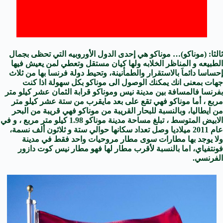
ثالثا: (موناكو)… موناكو هي إحدى الدول الأوروبيه التي تحظى بجمال
الطبيعه و المناظر الخلابه ولها كيان مستقل وتعطي لمن يعيش فيها
إحساسا دائماَ بالاستقرار والطمأنينة، وتحيط دولة فرنسا بها من ثلاث
جهات بمعنى انك يمكنك الوصول الى موناكو بكل سهولة اذا كنت
بفرنسا فالمسافة بين مدينة نيس وموناكو قرابة الثمان عشر كيلو متر
مربع ، أما موناكو فهي تقع على بعد مايقرب من ستة عشر كيلو متر
من ايطاليا، وبالنسبة للبحار القريبة من موناكو فهي قريبة من البحر
الابيض المتوسط ، تبلغ مساحة مدينة موناكو 1.98 كيلو متر مربع ، و في
عام 2011 ميلاديا وصل تعداد سكانها حوالي ستة و ثلاثون ألف نسمة،
ولا يوجد بها مطارات سوى مطار مروحيات واحد فقط في مدينة
فونتفياي، اما بالنسبة لأقرب مطار لها فهو مطار نيس كوت دازور
الفرنسي.