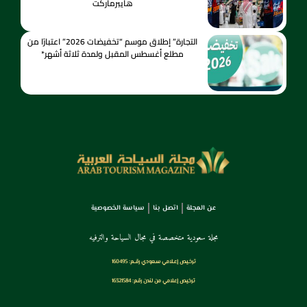
هايبرماركت
التجارة” إطلاق موسم “تخفيضات 2026” اعتبارًا من
مطلع أغسطس المقبل ولمدة ثلاثة أشهر*
عن المجلة
اتصل بنا
سياسة الخصوصية
مجلة سعودية متخصصة في مجال السياحة والترفيه
ترخـيص إعـلامي سـعودي رقــم: 160495
ترخيص إعلامي من لندن رقم: 16321584