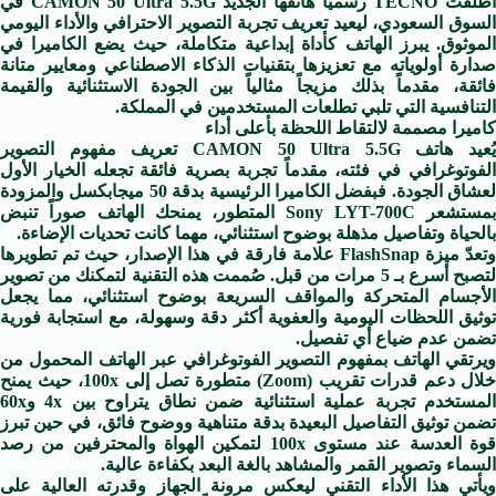
أطلقت TECNO رسمياً هاتفها الجديد CAMON 50 Ultra 5.5G في
السوق السعودي، ليعيد تعريف تجربة التصوير الاحترافي والأداء اليومي
الموثوق. يبرز الهاتف كأداة إبداعية متكاملة، حيث يضع الكاميرا في
صدارة أولوياته مع تعزيزها بتقنيات الذكاء الاصطناعي ومعايير متانة
فائقة، مقدماً بذلك مزيجاً مثالياً بين الجودة الاستثنائية والقيمة
التنافسية التي تلبي تطلعات المستخدمين في المملكة.
كاميرا مصممة لالتقاط اللحظة بأعلى أداء
يُعيد هاتف CAMON 50 Ultra 5.5G تعريف مفهوم التصوير
الفوتوغرافي في فئته، مقدماً تجربة بصرية فائقة تجعله الخيار الأول
لعشاق الجودة. فبفضل الكاميرا الرئيسية بدقة 50 ميجابكسل والمزودة
بمستشعر Sony LYT-700C المتطور، يمنحك الهاتف صوراً تنبض
بالحياة وتفاصيل مذهلة بوضوح استثنائي، مهما كانت تحديات الإضاءة.
وتعدّ ميزة FlashSnap علامة فارقة في هذا الإصدار، حيث تم تطويرها
لتصبح أسرع بـ 5 مرات من قبل. صُممت هذه التقنية لتمكنك من تصوير
الأجسام المتحركة والمواقف السريعة بوضوح استثنائي، مما يجعل
توثيق اللحظات اليومية والعفوية أكثر دقة وسهولة، مع استجابة فورية
تضمن عدم ضياع أي تفصيل.
ويرتقي الهاتف بمفهوم التصوير الفوتوغرافي عبر الهاتف المحمول من
خلال دعم قدرات تقريب (Zoom) متطورة تصل إلى 100x، حيث يمنح
المستخدم تجربة عملية استثنائية ضمن نطاق يتراوح بين 4x و60x
تضمن توثيق التفاصيل البعيدة بدقة متناهية ووضوح فائق، في حين تبرز
قوة العدسة عند مستوى 100x لتمكين الهواة والمحترفين من رصد
السماء وتصوير القمر والمشاهد بالغة البعد بكفاءة عالية.
ويأتي هذا الأداء التقني ليعكس مرونة الجهاز وقدرته العالية على