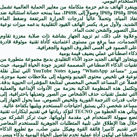
الاستخدام اليومي.
وينفرد الهاتف بدعم حزمة متكاملة من معايير الحماية العالمية تشمل
IP66 وIP68 وIP69 وصولاً إلى IP69K، مما يمنحه حصانة استثنائية ضد
نفاذ المياه، وتحملاً عالياً لدرجات الحرارة المرتفعة وضغط الماء
الشديد. ولأول مرة، يكسر الهاتف القيود التقليدية بدعمه ميزات نوعية
مثل التصوير والشحن تحت الماء.
وعلاوة على ذلك، تم تزويد الجهاز بشاشة ذات صلابة معززة تقاوم
الصدمات، مما يرفع من مستوى اعتماديته كأداة تقنية موثوقة قادرة
على الصمود في أقسى الظروف الجوية والجغرافية.
ذكاء اصطناعي عملي يضيف قيمة يومية
ويتجاوز الهاتف الجديد حدود الأداء التقليدي بدمج مجموعة متطورة من
تقنيات الذكاء الاصطناعي المصممة لتعزيز جودة الحياة اليومية، حيث
يبرز “مساعد WhatsApp” وميزة YouTube Notes التي تمثل نقلة
نوعية في تلخيص محتوى الفيديو وتحويله إلى ملاحظات نصية موجزة،
فضلاً عن المساعد الصحي المخصص لمتابعة المؤشرات الحيوية بدقة.
وتكتمل هذه المنظومة الذكية بحزمة من الأدوات الإبداعية والعملية
التي تشمل تقنيات حذف الأشخاص من الصور وتعديلها باحترافية، إلى
جانب قدرات الترجمة الفورية وتلخيص النصوص، مما يحول الجهاز إلى
مساعد شخصي ذكي يستبق احتياجات المستخدم ويلبيها بكفاءة عالية.
وتأتي هذه الخطوة من TECNO لتؤكد ريادتها في تقديم ابتكارات تقنية
تضع سهولة الاستخدام في مقدمة أولوياتها، حيث تركز الشركة من
خلال هذا الإطلاق على تلبية المتطلبات الجوهرية للمستخدم المعاصر
عبر تقديم كاميرا فائقة القوة وهيكل متين صلب، مع تطويع الذكاء
الاصطناعي ليكون أداة عملية تخدم تفاصيل الحياة اليومية بذكاء ويسر،