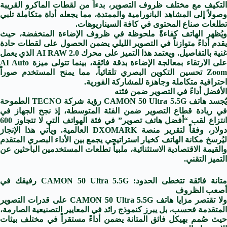
التكيف مع مختلف ظروف التصوير، بدءاً من لقطات الماكرو القريبة
وصولاً إلى المشاهد البانورامية والممتدة، مما يجعله أداة متكاملة تلبي
تطلعات صناع المحتوى في كافة السيناريوهات.
ويُظهر الهاتف كفاءةً ملحوظة في ظروف الإضاءة المنخفضة، حيث
يقدم أداءً متوازناً في التصوير الليلي يضمن الحصول على لقطات حادة
غنية بالتفاصيل. ويعتمد هذا التميز على محرك AI RAW 2.0 الذي يعمل
على الارتقاء بمعالجة الإضاءة بدقة فائقة، بينما تتولى ميزة AI Auto
Zoom تحسين التكوين البصري تلقائياً، مما يمنح المستخدم صوراً
احترافية متكاملة وجاهزة للمشاركة الفورية.
الأفضل أداءً في التصوير ضمن فئته
يُجسد هاتف CAMON 50 Ultra 5.5G رؤية شركة TECNO الطموحة
في ريادة قطاع التصوير ضمن الفئة المتوسطة، إذ نجح الجهاز في
انتزاع لقب “أفضل هاتف تصوير” في فئة الهواتف التي لا تتجاوز 600
دولار، وفقاً لتقرير منصة DXOMARK العالمية. ويأتي هذا الإنجاز
ليُرسخ مكانة الهاتف كخيار استراتيجي يجمع بين الأداء البصري المتقدم
والقيمة الاقتصادية الاستثنائية، ملبياً تطلعات المستخدمين الباحثين عن
التميز التقني.
متانة فائقة تتخطى الحدود: CAMON 50 Ultra 5.5G رفيقك في
أصعب الظروف
ولا تقتصر مزايا هاتف CAMON 50 Ultra 5.5G على قدرات التصوير
المتقدمة فحسب، بل يبرز كنموذج رائد في المعايير التصنيعية الصارمة،
حيث صُمم بهيكل فائق المتانة يضمن أداءً مستقراً في مختلف بيئات