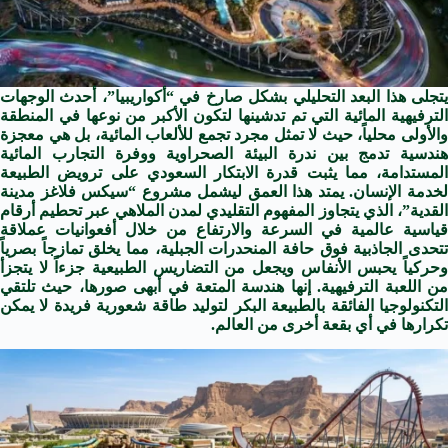
يتجلى هذا البعد التحليلي بشكل صارخ في “أكواريبيا”، أحدث الوجهات
الترفيهية المائية التي تم تدشينها لتكون الأكبر من نوعها في المنطقة
والأولى محلياً، حيث لا تمثل مجرد تجمع للألعاب المائية، بل هي معجزة
هندسية تدمج بين ندرة البيئة الصحراوية ووفرة التجارب المائية
المستدامة، مما يثبت قدرة الابتكار السعودي على ترويض الطبيعة
لخدمة الإنسان. يمتد هذا العمق ليشمل مشروع “سيكس فلاغز مدينة
القدية”، الذي يتجاوز المفهوم التقليدي لمدن الملاهي عبر تحطيم أرقام
قياسية عالمية في السرعة والارتفاع من خلال أفعوانيات عملاقة
تتحدى الجاذبية فوق حافة المنحدرات الجبلية، مما يخلق تمازجاً بصرياً
وحركياً يحبس الأنفاس ويجعل من التضاريس الطبيعية جزءاً لا يتجزأ
من اللعبة الترفيهية. إنها هندسة المتعة في أبهى صورها، حيث تلتقي
التكنولوجيا الفائقة بالطبيعة البكر لتوليد طاقة شعورية فريدة لا يمكن
تكرارها في أي بقعة أخرى من العالم.