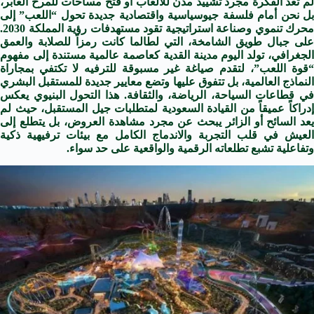
لم تعد الفكرة مجرد تشييد مدن للألعاب أو فتح مساحات للمرح العابر،
بل نحن أمام فلسفة جيوسياسية واقتصادية جديدة تحول “اللعب” إلى
محرك تنموي وصناعة استراتيجية تقود مستهدفات رؤية المملكة 2030.
على جبال طويق الشامخة، التي لطالما كانت رمزاً للصلابة والعمق
الجغرافي، تولد اليوم مدينة القدية كعاصمة عالمية مستندة إلى مفهوم
“قوة اللعب”، لتقدم صياغة غير مسبوقة للترفيه لا تكتفي بمجاراة
النماذج العالمية، بل تتفوق عليها وتضع معايير جديدة للمستقبل البشري
في قطاعات السياحة، الرياضة، والثقافة. هذا التحول البنيوي يعكس
إدراكاً عميقاً من القيادة السعودية لمتطلبات جيل المستقبل، حيث لم
يعد السائح أو الزائر يبحث عن مجرد مشاهدة العروض، بل يتطلع إلى
العيش في قلب التجربة والاندماج الكامل مع بيئات ترفيهية ذكية
وتفاعلية تشبع تطلعاته الرقمية والواقعية على حد سواء.