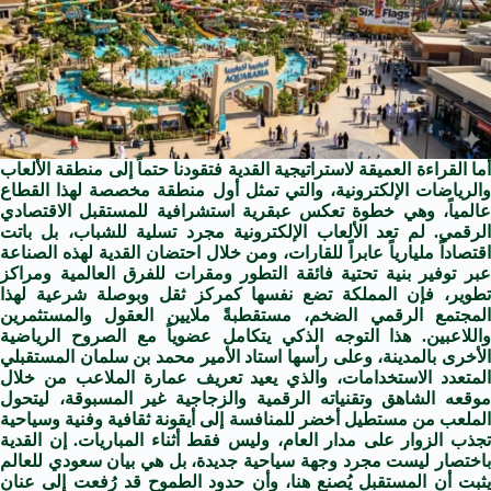
أما القراءة العميقة لاستراتيجية القدية فتقودنا حتماً إلى منطقة الألعاب
والرياضات الإلكترونية، والتي تمثل أول منطقة مخصصة لهذا القطاع
عالمياً، وهي خطوة تعكس عبقرية استشرافية للمستقبل الاقتصادي
الرقمي. لم تعد الألعاب الإلكترونية مجرد تسلية للشباب، بل باتت
اقتصاداً مليارياً عابراً للقارات، ومن خلال احتضان القدية لهذه الصناعة
عبر توفير بنية تحتية فائقة التطور ومقرات للفرق العالمية ومراكز
تطوير، فإن المملكة تضع نفسها كمركز ثقل وبوصلة شرعية لهذا
المجتمع الرقمي الضخم، مستقطبةً ملايين العقول والمستثمرين
واللاعبين. هذا التوجه الذكي يتكامل عضوياً مع الصروح الرياضية
الأخرى بالمدينة، وعلى رأسها استاد الأمير محمد بن سلمان المستقبلي
المتعدد الاستخدامات، والذي يعيد تعريف عمارة الملاعب من خلال
موقعه الشاهق وتقنياته الرقمية والزجاجية غير المسبوقة، ليتحول
الملعب من مستطيل أخضر للمنافسة إلى أيقونة ثقافية وفنية وسياحية
تجذب الزوار على مدار العام، وليس فقط أثناء المباريات. إن القدية
باختصار ليست مجرد وجهة سياحية جديدة، بل هي بيان سعودي للعالم
يثبت أن المستقبل يُصنع هنا، وأن حدود الطموح قد رُفعت إلى عنان