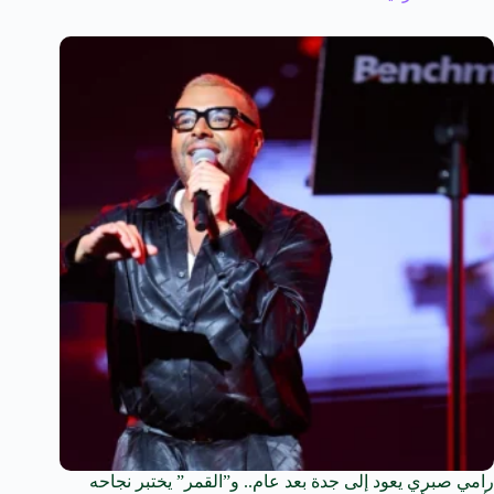
رامي صبري يعود إلى جدة بعد عام.. و”القمر” يختبر نجاحه