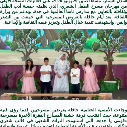
أسدل الستار، مساء الاثنين 29 يونيو 2026، على فعاليات النسخة الأولى
من مهرجان مسرح الطفل الشعري، الذي نظمته جمعية أدب الطفل
وثقافته بالتعاون مع مدارس ناسا العالمية في جدة، وبدعم من وزارة
الثقافة، بعد أيام حافلة بالعروض المسرحية التي جمعت بين الشعر
والفن، واستهدفت تنمية خيال الطفل وتعزيز قيمه الثقافية والإبداعية.
وجاءت الأمسية الختامية حافلة بعرضين مسرحيين قدما رؤى فنية
متنوعة، حيث افتتحت فرقة خشبة المسارح الفقرة الأخيرة بمسرحية
«قومي يا جدة»، التي استلهمت التراث الشعبي في قالب شعري
حكائي، واعتمدت على الأنسنة الحيوانية لتقديم رسائل تربوية وإنسانية