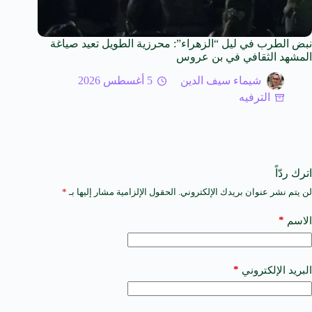
نبض الطرب في ليل “الزهراء”: محرزية الطويل تعيد صياغة
المشهد الثقافي في بن عروس
شيماء سيف الدين
5 أغسطس 2026
الترفيه
اترك ردّاً
لن يتم نشر عنوان بريدك الإلكتروني.
الحقول الإلزامية مشار إليها بـ
*
A
l
t
*
الاسم
e
r
n
a
*
البريد الإلكتروني
t
i
v