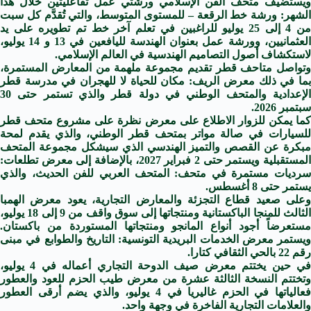
ويستضيف متحف الفن الإسلامي ورشتي عمل تفاعليتين خلال هذا
الشهر: ورشة خط الرقعة – للمستوى المتوسط، والتي تُقدَّم كل سبت
من 4 إلى 25 يوليو للراغبين في تعلم آخر خط تم تطويره على يد
العثمانيين، وورشة عمل بعنوان الهندسة لليافعين في 13 و 14 يوليو،
لاستكشاف أصول التصاميم الهندسية في العالم الإسلامي.
وتواصل متاحف قطر تقديم مجموعة ملهمة من المعارض المستمرة،
بما في ذلك معرض الريف: مكان للحياة لا للهجران في مدرسة قطر
الإعدادية والمتحف الوطني في دولة قطر والذي تستمر حتى 30
سبتمبر 2026.
كما يمكن للزوار الاطلاع على معرض نظرة على مشروع متحف قطر
للسيارات في صالة مواتر بمتحف قطر الوطني، والذي يقدم لمحة
مبكرة عن القصص والتميز الهندسي الذي سيشكل مجموعة المتحف
المستقبلية ويستمر حتى 2 فبراير 2027، بالإضافة إلى معرض تطلعات:
سرديات مستمرة في متحف: المتحف العربي للفن الحديث، والذي
يستمر حتى 8 أغسطس.
وعلى صعيد قطاع التجزئة والمعارض التجارية، يعود معرض الهمبا
الثالث للمنجا الباكستانية ومنتجاتها إلى سوق واقف من 9 إلى 18 يوليو،
مستعرضاً أجود أنواع المانجو ومنتجاتها المستوردة من باكستان.
ويستمر معرض الخدمات البريدية التونسية: التاريخ والطوابع في مبنى
رقم 22 بالحي الثقافي كتارا.
في حين يختتم معرض صيف الدوحة التجاري أعماله في 4 يوليو،
وتختتم النسخة الثالثة عشرة من معرض طيب الحزم للعود والعطور
فعالياتها في الحزم غاليريا في 4 يوليو، والذي يضم أرقى العطور
والعلامات التجارية الفاخرة في وجهة واحد.