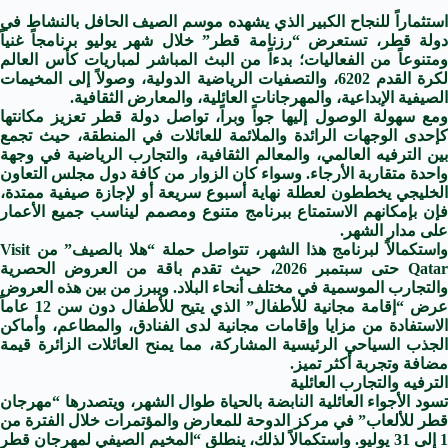
استثماراً للنجاح الكبير الذي يشهده موسم الصيف الحافل بالنشاط في
دولة قطر، تستعرض “رزنامة قطر” خلال شهر يوليو برنامجاً غنياً
ومتنوعاً من الفعاليات؛ بدءاً من البث المباشر لمباريات كأس العالم
لكرة القدم 6202، والتصفيات الرياضية الدولية، وصولاً إلى المخيمات
الصيفية الإبداعية، والمهرجانات العائلية، والمعارض الثقافية.
ومع سهولة الوصول إليها جواً وبراً، تواصل دولة قطر تعزيز مكانتها
كإحدى الوجهات الرائدة والملائمة للعائلات في المنطقة، حيث تجمع
بين الترفيه العالمي، والمعالم الثقافية، والتجارب الرياضية في وجهة
واحدة متقاربة الأرجاء. وسواء كان الزوار من كافة دول مجلس التعاون
الخليجي يخططون لعطلة نهاية أسبوع سريعة أو لإجازة صيفية ممتدة،
فإن بإمكانهم الاستمتاع ببرنامج متنوع ومصمم ليناسب جميع الأعمار
على مدار الشهر.
واستكمالاً لبرنامج هذا الشهر، تتواصل حملة “هلا بالصيف” من Visit
Qatar حتى سبتمبر 2026، حيث تقدم باقة من العروض الحصرية
والتجارب الموسمية في مختلف أنحاء البلاد. ويبرز من بين هذه العروض
عرض “إقامة مجانية للأطفال” الذي يتيح للأطفال دون سن 12 عاماً
الاستفادة من مزايا وإقامات مجانية لدى الفنادق، والمطاعم، وأماكن
الجذب السياحي الرئيسية المشاركة، مما يمنح العائلات الزائرة قيمة
مضافة وتجربة أكثر تميز.
الترفيه والتجارب العائلية
تسود الأجواء العائلية النابضة بالحياة طوال الشهر، ويتصدرها “مهرجان
قطر للألعاب” في مركز الدوحة للمعارض والمؤتمرات خلال الفترة من
1 إلى 31 يوليو. واستكمالاً لذلك، ينطلق “المخيم الصيفي لمهرجان قطر