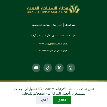
عن المجلة
اتصل بنا
سياسة الخصوصية
مجلة سعودية متخصصة في مجال السياحة والترفيه
ترخـيص إعـلامي سـعودي رقــم: 160495
ترخيص إعلامي من لندن رقم: 16321584
نحن نستخدم ملفات الارتباط Cookies لأننا نحاول أن نجعلكم
© 2026 دي آرو الرقمي
تستمتعون بأفضل المزايا أثناء تصفحكم للمجلة.
موافق
أرفض
جميع الحقوق محفوظة.