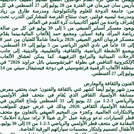
باريس سان جيرمان في الفترة من 28 يوليو إلى 27 أغسطس في كل
من: جامعة الدوحة للعلوم والتكنولوجيا، ومدرسة طارق بن زياد
ومدرسة ليسيه فولتير، حيث ستتاح الفرصة للمشاركين التدرب تحت
إشراف واحدة من أشهر أكاديميات كرة القدم في العالم.
ويعود معسكر أسباير الصيفي من 5 إلى 30 يوليو في كل من صالة
رياضة المرأة، وقبة أسباير، ومجمع حمد للألعاب المائية.بينما يقدّم
معسكر فرسان الخور الصيفي 2026 برنامجاً شاملاً للفتيان من عمر 8
إلى 18 عاماً في نادي الخور الرياضي من 5 يوليو إلى 19 أغسطس،
ويجمع الأنشطة الرياضية، والثقافية، والتعليمية، والدينية، إلى جانب
الرحلات الميدانية والبرامج الترفيهية. كما يمكن لعشاق الألعاب
الإلكترونية التنافس في بطولة “فيرتشوسيتي باتل جراوند 2026” في
منطقة الألعاب الرقمية فرتشوسيتي في دوحة فيستيفال سيتي من 14
يوليو إلى 27 أغسطس.
الفنون والثقافة والمعارض
يبرز شهر يوليو أيضاً كشهر غني بالثقافة والفنون؛ حيث يحتفي معرض
مسابقة الأولمبياد الثقافي الذي يُقام في متحف قطر الأولمبي
والرياضي 3-2-1 من 22 يونيو إلى 31 أغسطس بإبداع الفائزين في
مسابقة الأولمبياد الثقافي 2026، وذلك في عرض حيوي للمواهب
والابتكارات العالمية. وكجزء من المخيم الصيفي بالتعاون مع متحف
قطر للسيارات، تدعو ورشة عمل “أرى شيئاً لا تراه: سيارة أحلامك”
المقامة في متحف قطر الأولمبي والرياضي 3-2-1 من 19 إلى 30 يوليو،
الأطفال لتصميم وابتكار مجسمات سياراتهم الورقية الخاصة.