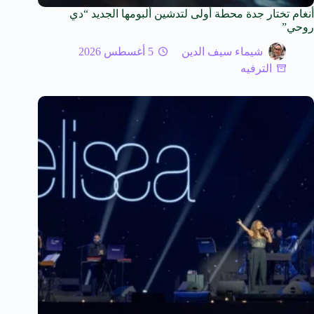
أنغام تختار جدة محطة أولى لتدشين ألبومها الجديد “دي
روحي”
شيماء سيف الدين
5 أغسطس 2026
الترفيه