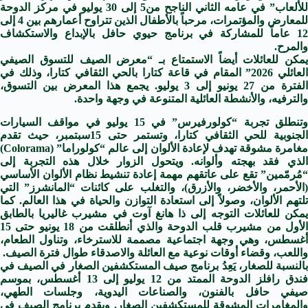
للألعاب” في عامه الثاني الناجح من5 إلى 30 يوليو في مركز الدوحة
للمعارض والمؤتمرات، مرحباً بالأطفال الذين تتراوح أعمارهم بين 4 إلى
12 عاماً للمشاركة في برنامج حيوي حافل بالإبداع والاستكشاف
والمرح.
يمكن للعائلات أيضاً الاستمتاع بـ “معرض الصيف للتسوق الصيفي
العائلي 2026” المقام في قاعة كتارا بالحي الثقافي كتارا، وذلك في
الفترة من 27 يونيو إلى 3 يوليو. يجمع هذا المعرض بين التسوق،
والترفيه، والأنشطة العائلية المتنوعة في وجهة واحدة.
وتنطلق تجربة “كولورفيرس” في 15 يوليو في مواقف السيارات
الجنوبية للحي الثقافي كتارا، وتستمر حتى 15سبتمبر، حيث تقدم
مغامرة مشوقة تهدف لإعادة الألوان إلى عالم “كولوراما” (Colorama)
الذي فقد بهجته وألوانه. ويتحول الزوار خلال هذه التجربة إلى
“مُرمّمين” تقع على عاتقهم مهمة إعادة تنشيط نظام الألوان الأساسي
(الأحمر، والأخضر، والأزرق)، والتغلب على كائنات “المانشرز” التي
تلتهم الألوان، وصولاً إلى استعادة التوازن والحياة في هذا العالم. كما
يمكن للعائلات التوجه إلى ذا هانغ آوت في مشيرب غاليريا بالطابق
الأول من مشيرب قلب الدوحة والذي أنطلقت من 18 يونيو حتى 15
أغسطس، وهي وجهة اجتماعية مصممة للاسترخاء، وتناول الطعام،
واللعب، وقضاء أوقات نوعية مع العائلة والاصدقاء طوال فترة الصيف.
بالنسبة للصغار، يَعِدُ برنامج صيف المستكشفين الصغار في الصيف في
فندق رافلز الدوحة الممتد من 12 يوليو إلى 13 أغسطس، بموسم
صيفي حافل بالفنون، والصناعات اليدوية، وجلسات الطهي،
والمغامرات المشوقة للمستكشفين الصغار. ويقدم برنامج الصيف في