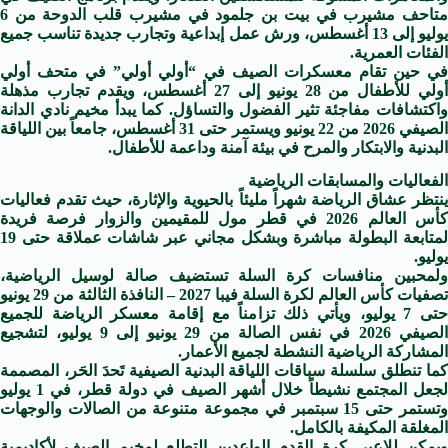
متاحف مشيرب في بيت بن جلمود في مشيرب قلب الدوحة من 6
يوليو إلى 13 أغسطس، ورش عمل إبداعية وتجارب جديدة تناسب جميع
الفئات العمرية.
في حين تقام معسكرات الصيف في “أولي أولي” في متحف أولي
أولي للأطفال من 28 يونيو إلى 27 أغسطس، ويقدم تجارب مذهلة
واكتشافات مفاجئة تثير الفضول والتساؤل. كما يبدأ مخيم نادي الدانة
الصيفي 2026 من 22 يونيو ويستمر حتى 31 أغسطس، جامعاً بين اللياقة
البدنية والابتكار والمرح في بيئة آمنة وداعمة للأطفال.
الفعاليات والمسابقات الرياضية
ينتظر عشاق الرياضة شهراً مليئاً بالحيوية والإثارة، حيث تقدم فعاليات
كأس العالم 2026 في قطر مول للمقيمين والزوار فرصة فريدة
لمتابعة البطولة مباشرة وبشكل مجاني عبر شاشات عملاقة حتى 19
يوليو.
ولمحبين منافسات كرة السلة تستضيف صالة لوسيل الرياضية،
تصفيات كأس العالم لكرة السلة فيبا 2027 – النافذة الثالثة من 29 يونيو
حتى 7 يوليو، ويأتي ذلك تزامناً مع إقامة معسكر الرياضة للجميع
الصيفي 2026 في نفس الصالة من 29 يونيو إلى 9 يوليو، لتشجيع
المشاركة الرياضية النشطة لجميع الأعمار.
كما تنطلق سلسلة سباقات اللياقة البدنية الصيفية تَحدَ الحَر، المصممة
لجعل المجتمع نشيطاً خلال أشهر الصيف في دولة قطر، في 1 يوليو
وتستمر حتى 15 سبتمبر في مجموعة متنوعة من الصالات والوجهات
المغلقة المكيفة بالكامل.
ويمكن للاعبي كرة القدم الواعدين التطلع لمخيم الصيف لأكاديمية