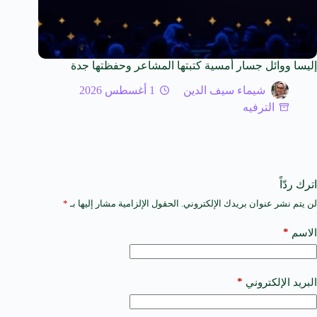
إليسا ووائل جسار أمسية كتبتها المشاعر وحفظتها جدة
شيماء سيف الدين
1 أغسطس 2026
الترفيه
اترك ردّاً
لن يتم نشر عنوان بريدك الإلكتروني.
الحقول الإلزامية مشار إليها بـ
*
A
l
t
*
الاسم
e
r
n
a
*
البريد الإلكتروني
t
i