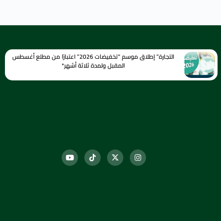
التجارة” إطلاق موسم “تخفيضات 2026” اعتبارًا من مطلع أغسطس
المقبل ولمدة ثلاثة أشهر*