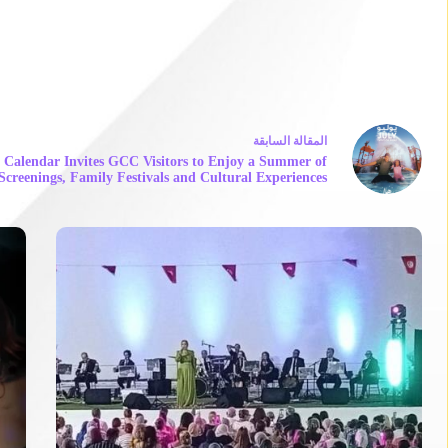
ال
مقالة
السابقة
y Calendar Invites GCC Visitors to Enjoy a Summer of
creenings, Family Festivals and Cultural Experiences