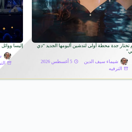
م تختار جدة محطة أولى لتدشين ألبومها الجديد “دي
إليسا ووائل 
ي”
ش
شيماء سيف الدين
5 أغسطس 2026
الت
الترفيه