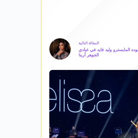
ال
مقالة
التالية
وده المايسترو وليد فايد في عبادي
الجوهر أرينا