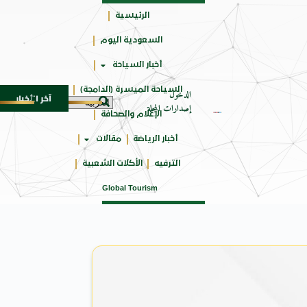
الرئيسية
السعودية اليوم
جائزتي
أخبار السياحة
أوسكار
السياحة الميسرة (الدامجة)
الدخول
آخر الأخبار
الواحد بجمهورهً
زايتشيكوف يستقبل وفد الطلاب الروس ا
6 أغسطس 2026
إصدارات المجلة
الإعلام والصحافة
أخبار الرياضة
مقالات
الترفيه
الأكلات الشعبية
Global Tourism