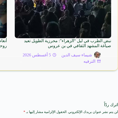
نبض الطرب في ليل “الزهراء”: محرزية الطويل تعيد
أنغا
صياغة المشهد الثقافي في بن عروس
روح
شيماء سيف الدين
5 أغسطس 2026
الترفيه
اترك ردّاً
لن يتم نشر عنوان بريدك الإلكتروني.
الحقول الإلزامية مشار إليها بـ
*
A
l