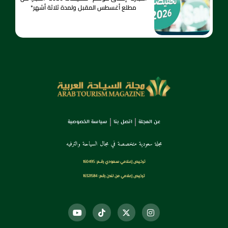
مطلع أغسطس المقبل ولمدة ثلاثة أشهر*
عن المجلة
اتصل بنا
سياسة الخصوصية
مجلة سعودية متخصصة في مجال السياحة والترفيه
ترخـيص إعـلامي سـعودي رقــم: 160495
ترخيص إعلامي من لندن رقم: 16321584