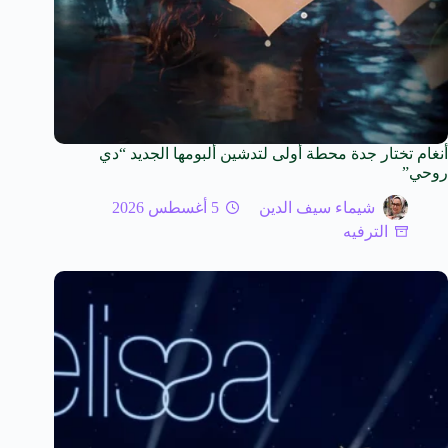
أنغام تختار جدة محطة أولى لتدشين ألبومها الجديد “دي
روحي”
شيماء سيف الدين
5 أغسطس 2026
الترفيه