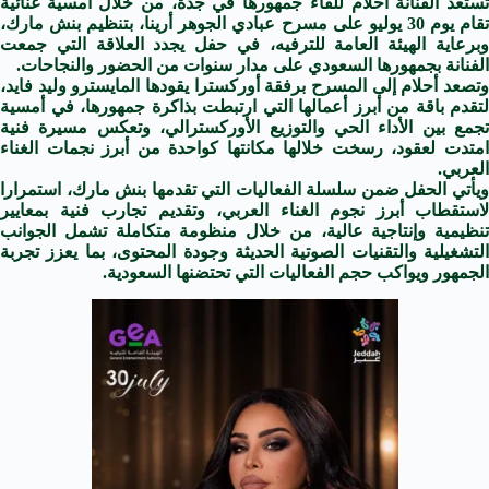
تستعد الفنانة أحلام للقاء جمهورها في جدة، من خلال أمسية غنائية
تقام يوم 30 يوليو على مسرح عبادي الجوهر أرينا، بتنظيم بنش مارك،
وبرعاية الهيئة العامة للترفيه، في حفل يجدد العلاقة التي جمعت
الفنانة بجمهورها السعودي على مدار سنوات من الحضور والنجاحات.
وتصعد أحلام إلى المسرح برفقة أوركسترا يقودها المايسترو وليد فايد،
لتقدم باقة من أبرز أعمالها التي ارتبطت بذاكرة جمهورها، في أمسية
تجمع بين الأداء الحي والتوزيع الأوركسترالي، وتعكس مسيرة فنية
امتدت لعقود، رسخت خلالها مكانتها كواحدة من أبرز نجمات الغناء
العربي.
ويأتي الحفل ضمن سلسلة الفعاليات التي تقدمها بنش مارك، استمرارا
لاستقطاب أبرز نجوم الغناء العربي، وتقديم تجارب فنية بمعايير
تنظيمية وإنتاجية عالية، من خلال منظومة متكاملة تشمل الجوانب
التشغيلية والتقنيات الصوتية الحديثة وجودة المحتوى، بما يعزز تجربة
الجمهور ويواكب حجم الفعاليات التي تحتضنها السعودية.