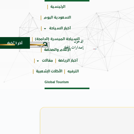
الرئيسية
السعودية اليوم
جائزتي
أخبار السياحة
أوسكار
السياحة الميسرة (الدامجة)
الدخول
آخر الأخبار
ة العربية
برعاية أمير الباحة وتشريف السديس .. “بر بني ح
7 أغسطس 2026
إصدارات المجلة
الإعلام والصحافة
أخبار الرياضة
مقالات
الترفيه
الأكلات الشعبية
Global Tourism