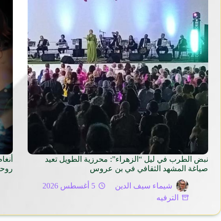
نبض الطرب في ليل “الزهراء”: محرزية الطويل تعيد
أنغا
صياغة المشهد الثقافي في بن عروس
روح
شيماء سيف الدين
5 أغسطس 2026
الترفيه