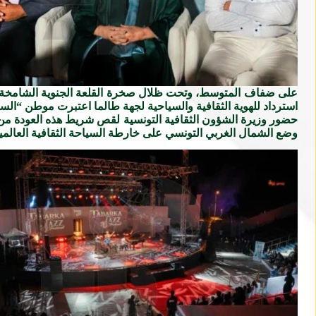
على ضفاف المتوسط، وتحت ظلال صخرة القلعة الجنوية الشامخة، لم
استرداد للهوية الثقافية والسياحية لجهة طالما اعتبرت موطن “السمار
حضور وزيرة الشؤون الثقافية التونسية لقص شريط هذه العودة من فض
وضع الشمال الغربي التونسي على خارطة السياحة الثقافية العالم