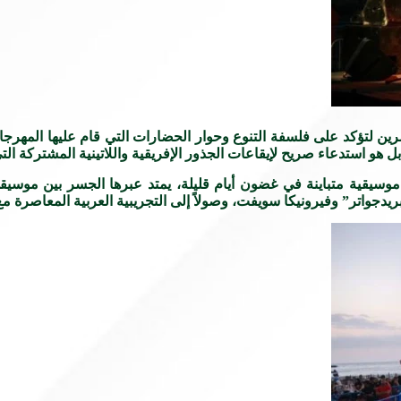
رين لتؤكد على فلسفة التنوع وحوار الحضارات التي قام عليها المهرج
ا، بل هو استدعاء صريح لإيقاعات الجذور الإفريقية واللاتينية المشتركة ا
سيقية متباينة في غضون أيام قليلة، يمتد عبرها الجسر بين موسيقى
دجواتر” وفيرونيكا سويفت، وصولاً إلى التجريبية العربية المعاصرة مع