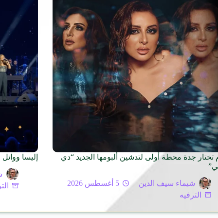
م تختار جدة محطة أولى لتدشين ألبومها الجديد “دي
إليسا ووائل 
ي”
ش
شيماء سيف الدين
5 أغسطس 2026
الت
الترفيه