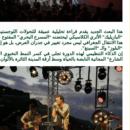
هذا البعث الجديد يقدم قراءة تحليلية عميقة للتحولات اللوجس
“البازيليك” الأثري الكلاسيكي ليحتضنه “المسرح البحري” المفتوح 
هذا الانتقال الجغرافي ليس مجرد تغيير في جدران العرض، بل هو إع
“البلوز” والـ “السينغ”.
إن الذكاء التنظيمي لهذه الدورة تجلى في كسر النمط النخبوي ا
الشارع” المجانية النابضة بالحياة وسط أزقة المدينة الثائرة بالألو