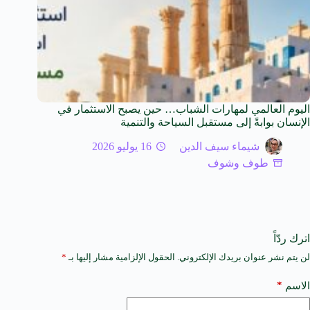
اليوم العالمي لمهارات الشباب… حين يصبح الاستثمار في
الإنسان بوابةً إلى مستقبل السياحة والتنمية
شيماء سيف الدين
16 يوليو 2026
طوف وشوف
اترك ردّاً
لن يتم نشر عنوان بريدك الإلكتروني.
الحقول الإلزامية مشار إليها بـ
*
A
l
t
*
الاسم
e
r