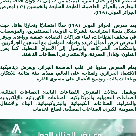
ستنظم الجزائر خلال الفترة الممتدة من 22 إلى 27 جوان 2026، بقصر
المعارض بالجزائر العاصمة، الطبعة السابعة والخمسين (57) لمعرض
الجزائر الدولي (FIA).
يعد معرض الجزائر الدولي (FIA) حدثًا اقتصاديًا وتجاريًا هامًا، حيث
يشكل منصةً استراتيجية للشركات الدولية، المستثمرين، والمؤسسات
في مختلف القطاعات، لبناء شراكات اقتصادية حقيقية وواعدة. ويوفر
المعرض فرص أعمال فريدة وقنوات للتواصل مع المنتجين الجزائريين،
واستكشاف الشراكات، والوصول إلى الأسواق المحلية، كما يعزز
التعاون، وتبادل المعرفة، والاستثمار في القطاعات الناشئة.
يقام المعرض سنويا في قلب العاصمة الجزائر، ويعرض ديناميكية
الاقتصاد الجزائري وانفتاحه على العالم، مقدّما بيئة مثالية للابتكار،
وبناء الشبكات، وتوسيع الأعمال على مستوى القارة.
وتشمل مجالات المعرض القطاعات التالية: الصناعات الغذائية،
الصناعات التحويلية والميكانيكية، الصناعات الكهربائية والإلكترونية
والمنزلية، الصناعات الكيميائية والبتروكيميائية، البناء والأشغال
العمومية الكبرى، الصناعات المصنَّعة، قطاع الخدمات.