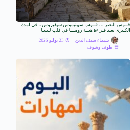
قــوس النصر … قــوس سيبتيموس سيفيروس .. في لبـدة
الكـبرى يعيد قـراءة هيبـة رومـــا في قلب لـيبيـا
شيماء سيف الدين
23 يوليو 2026
طوف وشوف