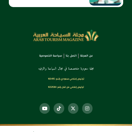
عن المجلة
اتصل بنا
سياسة الخصوصية
مجلة سعودية متخصصة في مجال السياحة والترفيه
ترخـيص إعـلامي سـعودي رقــم: 160495
ترخيص إعلامي من لندن رقم: 16321584