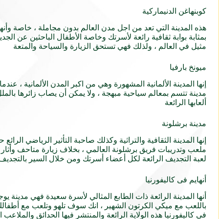
كوبنهاغن الدنيماركية
هذه المدينة التي تعد من اجل مدن العالم بدون مجاملة ، خاصة وأنها
بمثابة بوابة ثقافية رائعة لأسرتك وخاصة الأطفال الباحثين عن الجدي
مثيل في العالم ، ولذلك فهي تستحق الزيارة والسياحة والمتعة
ميونخ بارفيا
إنها المدينة الألمانية المشهورة وهي من اكبر المدن الألمانية ، عند
مدينة تتسم بمعالم سياحية مبهجة ، ولا يمكن أن يصاب زائرها بالملل
ألعابها الرائعة
مدينة برشلونة
إنها المدينة الثقافية والتراثية وكذلك صاحبة التأثير الرياضي الرا
ملعب وتدريبات فريق برشلونة العالمي ، بخلاف زيارة متاحف وأثار ه
لعبة التجديف الرائعة لكل أعضاء أسرتك ومن خلال السير بالتجديف ي
أنهايم فى كاليفورنيا
أنها المدينة الرائعة ذات الطابع المثالي لأسرة سعيدة فهي مدينة يو
باللعب مع ميكي الكرتون الشهير ، انك سوف تلهو وتلعب مع أطفالك 
في كاليفورنيا هذه الولاية الرائعة والمنتشر فيها الحدائق والملاعب 