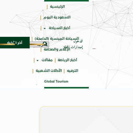
الرئيسية
السعودية اليوم
جائزتي
أخبار السياحة
أوسكار
السياحة الميسرة (الدامجة)
الدخول
آخر الأخبار
SUV المدمجة
سوماتيرام.. تجربة فريدة تجمع بين البح
7 أغسطس 2026
إصدارات المجلة
الإعلام والصحافة
أخبار الرياضة
مقالات
الترفيه
الأكلات الشعبية
Global Tourism