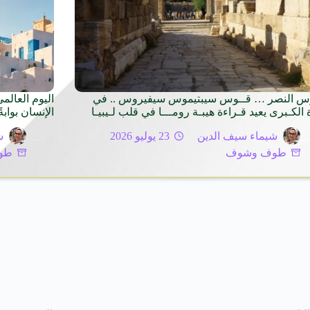
س النصر … قــوس سيبتيموس سيفيروس .. في
اليوم العال
 الكـبرى يعيد قـراءة هيبـة رومـــا في قلب لـيبيـا
الإنسان بواب
شيماء سيف الدين
23 يوليو 2026
ش
طوف وشوف
طو