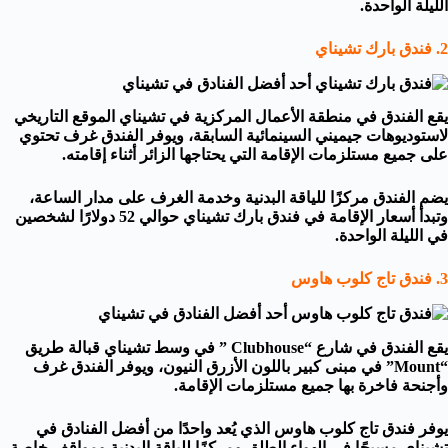
الليلة الواحدة.
2. فندق بارك تشيناي
يقع الفندق في منطقة الأعمال المركزية في تشيناي الموقع التاريخي
لاستوديوهات جيميني السينمائية السابقة، ويوفر الفندق غرف تحتوي
على جميع مستلزمات الإقامة التي يحتاجها الزائر أثناء إقامته.
يضم الفندق مركزًا للياقة البدنية وخدمة الغرف على مدار الساعة،
وتبدأ أسعار الإقامة في فندق بارك تشيناي حوالي 52 دولارًا لشخصين
في الليلة الواحدة.
3. فندق تاج كلوب هاوس
يقع الفندق في شارع “Clubhouse ” في وسط تشيناي قبالة طريق
“Mount” في مبنى كبير باللون الأزرق النيون، ويوفر الفندق غرف
وأجنحة فاخرة بها جميع مستلزمات الإقامة.
يوفر فندق تاج كلوب هاوس الذي يُعد واحدًا من أفضل الفنادق في
تشيناي مسبحًا في الهواء الطلق ومركزًا للياقة البدنية ومواقف خاصة