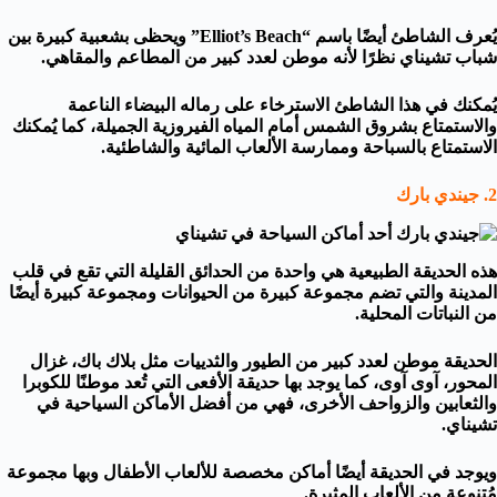
يُعرف الشاطئ أيضًا باسم “Elliot’s Beach” ويحظى بشعبية كبيرة بين
شباب تشيناي نظرًا لأنه موطن لعدد كبير من المطاعم والمقاهي.
يُمكنك في هذا الشاطئ الاسترخاء على رماله البيضاء الناعمة
والاستمتاع بشروق الشمس أمام المياه الفيروزية الجميلة، كما يُمكنك
الاستمتاع بالسباحة وممارسة الألعاب المائية والشاطئية.
2. جيندي بارك
هذه الحديقة الطبيعية هي واحدة من الحدائق القليلة التي تقع في قلب
المدينة والتي تضم مجموعة كبيرة من الحيوانات ومجموعة كبيرة أيضًا
من النباتات المحلية.
الحديقة موطن لعدد كبير من الطيور والثدييات مثل بلاك باك، غزال
المحور، آوى آوى، كما يوجد بها حديقة الأفعى التي تُعد موطنًا للكوبرا
والثعابين والزواحف الأخرى، فهي من أفضل الأماكن السياحية في
تشيناي.
ويوجد في الحديقة أيضًا أماكن مخصصة للألعاب الأطفال وبها مجموعة
مُتنوعة من الألعاب المثيرة.