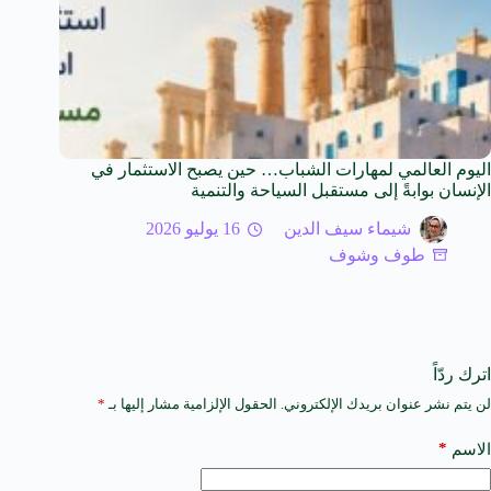
اليوم العالمي لمهارات الشباب… حين يصبح الاستثمار في
الإنسان بوابةً إلى مستقبل السياحة والتنمية
شيماء سيف الدين
16 يوليو 2026
طوف وشوف
اترك ردّاً
لن يتم نشر عنوان بريدك الإلكتروني.
الحقول الإلزامية مشار إليها بـ
*
A
l
t
*
الاسم
e
r