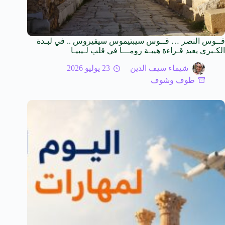
قــوس النصر … قــوس سيبتيموس سيفيروس .. في لبـدة
الكـبرى يعيد قـراءة هيبـة رومـــا في قلب لـيبيـا
شيماء سيف الدين
23 يوليو 2026
طوف وشوف