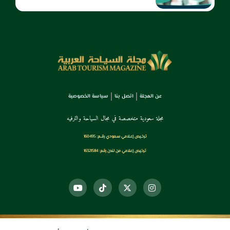
عن المجلة
اتصل بنا
سياسة الخصوصية
مجلة سعودية متخصصة في مجال السياحة والترفيه
ترخـيص إعـلامي سـعودي رقــم: 160495
ترخيص إعلامي من لندن رقم: 16321584