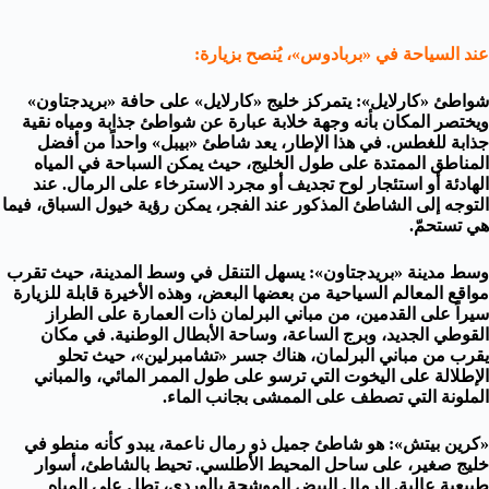
عند السياحة في «بربادوس»، يُنصح بزيارة:
شواطئ «كارلايل»: يتمركز خليج «كارلايل» على حافة «بريدجتاون»
ويختصر المكان بأنه وجهة خلابة عبارة عن شواطئ جذابة ومياه نقية
جذابة للغطس. في هذا الإطار، يعد شاطئ «بيبل» واحداً من أفضل
المناطق الممتدة على طول الخليج، حيث يمكن السباحة في المياه
الهادئة أو استئجار لوح تجديف أو مجرد الاسترخاء على الرمال. عند
التوجه إلى الشاطئ المذكور عند الفجر، يمكن رؤية خيول السباق، فيما
هي تستحمّ.
وسط مدينة «بريدجتاون»: يسهل التنقل في وسط المدينة، حيث تقرب
مواقع المعالم السياحية من بعضها البعض، وهذه الأخيرة قابلة للزيارة
سيراً على القدمين، من مباني البرلمان ذات العمارة على الطراز
القوطي الجديد، وبرج الساعة، وساحة الأبطال الوطنية. في مكان
يقرب من مباني البرلمان، هناك جسر «تشامبرلين»، حيث تحلو
الإطلالة على اليخوت التي ترسو على طول الممر المائي، والمباني
الملونة التي تصطف على الممشى بجانب الماء.
«كرين بيتش»: هو شاطئ جميل ذو رمال ناعمة، يبدو كأنه منطو في
خليج صغير، على ساحل المحيط الأطلسي. تحيط بالشاطئ، أسوار
طبيعية عالية. الرمال البيض الموشحة بالوردي، تطل على المياه