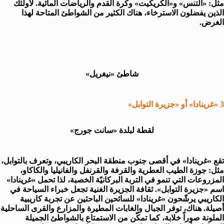
مثل: «التنس» و«الكريكيت» وكرة القدم والرياضات المائية. لأولئك
الذين يفضلون الاسترخاء، هناك الكثير من الشواطئ المتاحة لهذا
الغرض.
شاطئ «نيغريل»
3 «غرينادا» أو «جزيرة التوابل»
لقطة لبلدة «سانت جورج»
تقع «غرينادا» في أقصى جنوب منطقة البحر الكاريبي، وتعرف بالتوابل،
مثل: جوزة الطيب العطرية والقرفة والقرنفل والفانيليا والكاكاو،
المزروعات التي تنمو في التربة البركانيّة الخصبة، لذا تحمل «غرينادا»
اسم «جزيرة التوابل». ثقافة الجزيرة الغنية تجعل خبراء السياحة في
الكاريبي يرشّحون «غرينادا» للسائحين الباحثين عن تجربة كاريبية
أصيلة. هناك، توفر الجبال والغابات المطيرة والمزارع والقرى الساحلية
الملونة صوراً خلابة، كما تمكّن من الاستمتاع بالشواطئ الجميلة