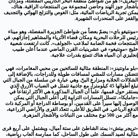
«نيغريل»: هو من شواطئ منطقة البحر الكاريبي المفّضلة، ومزدان
بأشجار جوز الهند وحاضن لمجموعة من المنتجعات الراقية. هناك،
يمكن تجربة الرياضات المائية، مثل: الغوص والتزلج الهوائي والتجديف
والقفز على المنحدرات الشهيرة.
«مونتيغو باي»: يضمّ بعضاً من شواطئ الجزيرة المفضلة، وهو ميناء
رئيس للرحلات البحرية ومكان قضاء الأثرياء والمشاهير إجازاتهم، في
المنتجعات فخمة الضامة لملاعب «الجولف». كانت ارتفعت شعبية
خليج «مونتيغو» في عشرينيات القرن الماضي عندما أعلن طبيب
إنجليزي أن المياه هناك تتمتع بقدرات علاجية.
«بلو ماونتينز»: المنطقة مثالية للسائحين من محبي المغامرات، فهي
تتضمّن مسارات للمشي لمسافات طويلة وللدراجات، بالإضافة إلى
الشلالات الخلابة ومزارع البنّ. وهي عبارة عن سلسلة من الجبال التي
تبلغ أطوالها 45 كيلومتراً، مع جاذبية تتمثل في الضباب الأزرق الذي
يستقر حول قممها، علماً أن الجبال المذكورة هي الأكثر ارتفاعاً في
«جامايكا». تتسلل المسارات الترابية إلى أعلى الجبال التي يمكن
الوصول إليها سيراً على القدمين، أو بوساطة الدراجة أو المركبة ذات
الدفع الرباعي. في الطريق للأعلى، تتعدّد القرى والأراضي الزراعية،
مع أكثر من 500 نوع مختلف من النباتات والأشجار المزهرة.
«تريجر بيتش»: يمتد الشاطئ على ستة أميال، ويشتمل على أربع قرى
مثالية لصيد السمك على طول الساحل، كما ممارسة ألعاب رياضية،