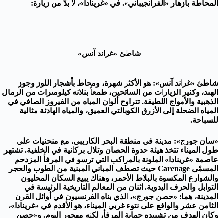
المحاطة بأزهار «الفرانجيباني». في «غرينادا»، لا بدّ من زيارة:
شاطئ «غراند آنس»
شاطئ «غراند آنس»: هو الأكثر شهرة، ومحاط بأشجار اللوز وجوز
الهند، وكثير الزيارات من السائحين، طمعاً بثلاثة كيلومترات من الرمال
الذهبية والأمواج اللطيفة. تتراوح ألوان المياه من الفيروز الصافي في
المياه الضحلة إلى الأزرق الكوبالتي العميق، والمياه الهادئة مثالية
للسباحة.
«سان جورج»: مدينة في منطقة البحر الكاريبي، مع منحنيات على
طول الميناء تتخذ هيئة حدوة الحصان وتلال بركانية في الخلفية. تشتهر
عاصمة «غرينادا» الملونة بالمراكب التي ترسو في المرفأ المزدحم
المسمّى Carenage حيث تصطف المباني المبنية من الطوب والحجر
والشوارع المكسوة بالبلاط الأحمر، وهناك يبيع السكان المحليون
التوابل والحرف اليدوية. اثنان من المعالم التاريخية الرئيسة في
المدينة، هما: «حصن جورج»، الذي بناه الفرنسيون في أوائل القرن
الثامن عشر والواقع على نتوء غربي الميناء، هو الأقدم في «غرينادا»،
وكان الهدف من تشييده حماية المرفأ، لكنه مهجور اليوم. و«حصن