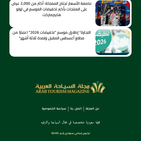
عاصفة الأسعار تجتاح المملكة: أكثر من 2,000 عرض
على المنتجات بأكبر تخفيضات الموسم في لولو
هايبرماركت
التجارة” إطلاق موسم “تخفيضات 2026” اعتبارًا من
مطلع أغسطس المقبل ولمدة ثلاثة أشهر*
عن المجلة
اتصل بنا
سياسة الخصوصية
مجلة سعودية متخصصة في مجال السياحة والترفيه
ترخـيص إعـلامي سـعودي رقــم: 160495