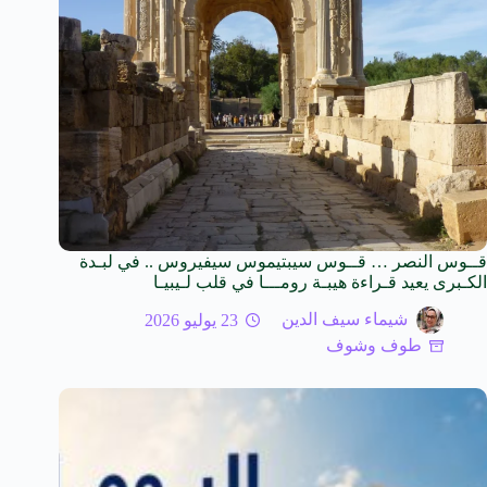
قــوس النصر … قــوس سيبتيموس سيفيروس .. في لبـدة
الكـبرى يعيد قـراءة هيبـة رومـــا في قلب لـيبيـا
شيماء سيف الدين
23 يوليو 2026
طوف وشوف