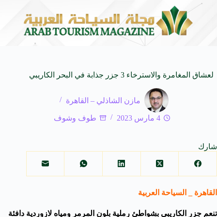
مجة
مهرجان صيف بريدة يستقطب أكثر من 4 آلاف زائر يوميا ويوفر 500 فرصة وظيفية
7 أغسطس 2026
لعشاق المغامرة والاسترخاء 3 جزر جذابة في البحر الكاريبي
مازن الشاذلي – القاهرة
4 مارس 2023
طوف وشوف
شارك
القاهرة _ السياحة العربية
تنعم
جزر الكاريبي
بشواطئ رملية بلون المرمر ومياه لازوردية دافئة