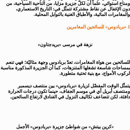
ومناخ استوائي، علماً أن لكلّ جزيرة مزايا، من الناحية السياحية، من
دون الإغفال عن نقاط مشتركة تتمثّل في: التاريخ الاستعماري،
والمغامرات المائية، والأطباق الغنية بالتوابل المحلية.
1 «بربادوس» للسائحين المغامرين
نزهة في مرسى «بريدجتاون»
للسائحين من هواة المغامرات، تعدّ بربادوس وجهة مثاليّة؛ فهي تنعم
بمساحات شاسعة تشغلها المتنزهات، كما أن الجزيرة المذكورة مناسبة
لركوب الأمواج، مع بنية تحتية متطورة.
يتمثّل الوقت المفضّل لزيارة «بربادوس» بين منتصف ديسمبر
ومنتصف أبريل أي في موسم الجفاف، حينما تكون درجات الحرارة
دافئة، لكن تتضاعف تكاليف النزول في الفنادق لارتفاع السائحين.
«كرين بيتش» من شواطئ جزيرة «بربادوس» الأجمل