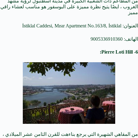
من المطاعم ذات الشعبية الكبيرة في مدينة اسطنبول لرؤية مشهد
الغروب ، ايضًا يتيح نظرة مميزة على البوسفور هو مناسب لعشاء راقي
مميز
العنوان: İstiklal Caddesi, Mısır Apartment No.163/8, İstiklal
الهاتف: 9005336910360
6- Pierre Loti Hill:
من المقاهي الشهيرة التي يرجع بناءهت للقرن الثامن عشر الميلادي ،