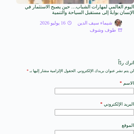
اليوم العالمي لمهارات الشباب… حين يصبح الاستثمار في
الإنسان بوابةً إلى مستقبل السياحة والتنمية
شيماء سيف الدين
16 يوليو 2026
طوف وشوف
اترك ردّاً
لن يتم نشر عنوان بريدك الإلكتروني.
الحقول الإلزامية مشار إليها بـ
*
A
l
t
*
الاسم
e
r
n
a
*
البريد الإلكتروني
t
i
v
e
الموقع
: