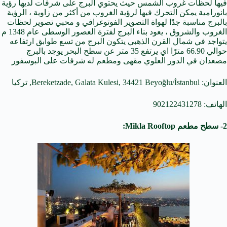
فيها لحظات غروب الشمس حيث يحتوي البرج على شرفات لديها رؤية
بانورامية يمكن التحرك فيها لرؤية الغروب من أكثر من زاوية ، الرؤية
بالبرج مناسبة جدًا لهواة التصوير الفوتوغرافي و محبي تصوير لحظات
الغروب والشروق ، يعود بناء البرج لفترة العصور الوسطى عام 1348 م
يتواجد في شمال القرن الذهبي يتكون البرج من تسع طوابق ارتفاعه
حوالي 66.90 مترًا اي يرتفع 35 متر عن سطح البحر يوجد بالبرج
مصعدان في الدور العلوي مقهى ومطعم له شرفات على البوسفور
العنوان: Bereketzade, Galata Kulesi, 34421 Beyoğlu/İstanbul, تركيا
الهاتف: 902122431278
2- سطح مطعم Mikla Rooftop: