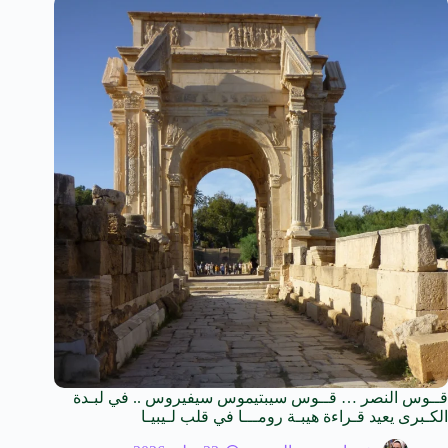
قــوس النصر … قــوس سيبتيموس سيفيروس .. في لبـدة
الكـبرى يعيد قـراءة هيبـة رومـــا في قلب لـيبيـا