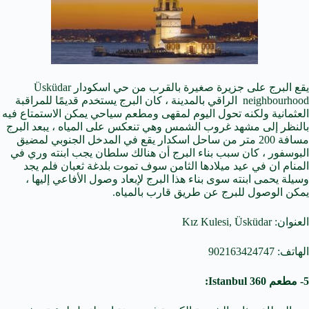
يقع البرج على جزيرة صغيرة بالقرب من حي اسكودار Üsküdar
neighbourhood الراقي بالمدينة ، كان البرج يستخدم قديمًا للمراقبة
العثمانية ولكنه تحول اليوم لمقهى ومطعم سياحي يمكن الاستمتاع فيه
بالنظر إلى مشهد غروب الشمس وهي تنعكس على المياه ، يبعد البرج
مسافة 200 متر من ساحل اسكدار يقع في المدخل الجنوبي لمضيق
البوسفور ، كان سبب بناء البرج أن هنالك سلطان يجب ابنته وري في
المنام ان في عيد ميلادها الثامن سوف تموت بلدغة ثعبان فلم يجد
وسيلة يحمى ابنته سوى بناء هذا البرج لإبعاد وصول الأفاعي إليها ،
يمكن الوصول للبرج عن طريق قارب بالمياه.
العنوان: Kız Kulesi, Üsküdar
الهاتف: 902163424747
5- مطعم 360 Istanbul: