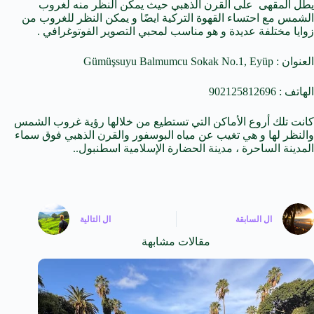
يطل المقهى على القرن الذهبي حيث يمكن النظر منه لغروب
الشمس مع احتساء القهوة التركية ايضًا و يمكن النظر للغروب من
زوايا مختلفة عديدة و هو مناسب لمحبي التصوير الفوتوغرافي .
العنوان : Gümüşsuyu Balmumcu Sokak No.1, Eyüp
الهاتف : 902125812696
كانت تلك أروع الأماكن التي تستطيع من خلالها رؤية غروب الشمس
والنظر لها و هي تغيب عن مياه البوسفور والقرن الذهبي فوق سماء
المدينة الساحرة ، مدينة الحضارة الإسلامية اسطنبول..
ال
السابقة
ال
التالية
مقالات مشابهة