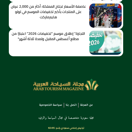
عاصفة الأسعار تجتاح المملكة: أكثر من 2,000 عرض
على المنتجات بأكبر تخفيضات الموسم في لولو
هايبرماركت
التجارة” إطلاق موسم “تخفيضات 2026” اعتبارًا من
مطلع أغسطس المقبل ولمدة ثلاثة أشهر*
عن المجلة
اتصل بنا
سياسة الخصوصية
مجلة سعودية متخصصة في مجال السياحة والترفيه
ترخـيص إعـلامي سـعودي رقــم: 160495