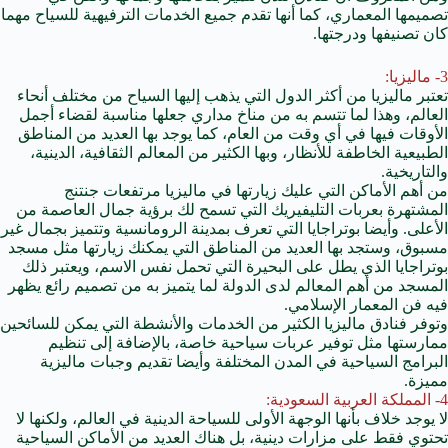
تصميمها المعماري، كما أنها تقدم جميع الخدمات الترفيهية للسياح مهما
كان تصنيفها ودرجتها.
3- ماليزيا:
تعتبر ماليزيا من أكثر الدول التي يذهب إليها السياح من مختلف أنحاء
العالم، وهذا لما تتسم به من مناخ مداري جعلها مناسبة لقضاء أجمل
الأوقات فيها في أي وقت من العام، كما يوجد بها العديد من المناطق
الطبيعية الخاطفة للأنظار، وبها الكثير من المعالم الثقافية، الدينية،
والتاريخية.
من أهم الأماكن التي عليك زيارتها في ماليزيا مرتفعات جنتنج
المشتهرة بعربات التليفيريك التي تسمح لك برؤية جمال العاصمة من
الأعلى. وأيضا بوتراجايا التي تعرف بمدينة الرومانسية وتتميز بجمال غير
مسبوق، وستجد بها العديد من المناطق التي يمكنك زيارتها مثل مسجد
بوتراجايا الذي يطل على البحيرة التي تحمل نفس الاسم، ويعتبر ذلك
المسجد من أهم المعالم لدى الدولة لما يتميز به من تصميم رائع يظهر
فيه فن المعمار الإسلامي.
وتوفر
فنادق ماليزيا
الكثير من الخدمات والأنشطة التي يمكن للسائحين
ممارستها مثل توفير عربات سياحية خاصة، بالإضافة إلى تنظيم
البرامج السياحية في المدن المختلفة وأيضا تقديم وجبات ماليزية
مميزة.
4- المملكة العربية السعودية:
لا يوجد خلاف بأنها الوجهة الأولى للسياحة الدينية في العالم، ولكنها لا
تحتوي فقط على مزارات دينية، بل هناك العديد من الأماكن السياحية