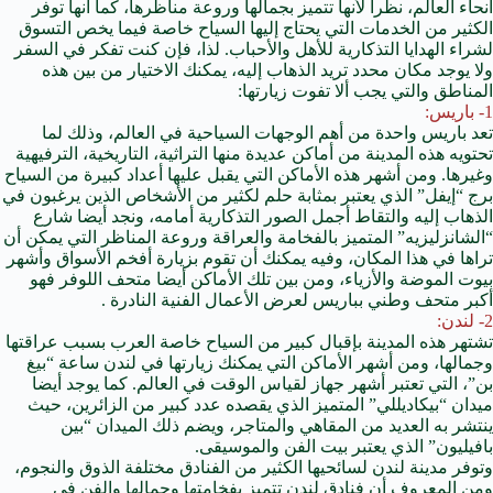
أنحاء العالم، نظرا لأنها تتميز بجمالها وروعة مناظرها، كما أنها توفر
الكثير من الخدمات التي يحتاج إليها السياح خاصة فيما يخص التسوق
لشراء الهدايا التذكارية للأهل والأحباب. لذا، فإن كنت تفكر في السفر
ولا يوجد مكان محدد تريد الذهاب إليه، يمكنك الاختيار من بين هذه
المناطق والتي يجب ألا تفوت زيارتها:
1- باريس:
تعد باريس واحدة من أهم الوجهات السياحية في العالم، وذلك لما
تحتويه هذه المدينة من أماكن عديدة منها التراثية، التاريخية، الترفيهية
وغيرها. ومن أشهر هذه الأماكن التي يقبل عليها أعداد كبيرة من السياح
برج “إيفل” الذي يعتبر بمثابة حلم لكثير من الأشخاص الذين يرغبون في
الذهاب إليه والتقاط أجمل الصور التذكارية أمامه، ونجد أيضا شارع
“الشانزليزيه” المتميز بالفخامة والعراقة وروعة المناظر التي يمكن أن
تراها في هذا المكان، وفيه يمكنك أن تقوم بزيارة أفخم الأسواق وأشهر
بيوت الموضة والأزياء، ومن بين تلك الأماكن أيضا متحف اللوفر فهو
أكبر متحف وطني بباريس لعرض الأعمال الفنية النادرة .
2- لندن:
تشتهر هذه المدينة بإقبال كبير من السياح خاصة العرب بسبب عراقتها
وجمالها، ومن أشهر الأماكن التي يمكنك زيارتها في لندن ساعة “بيغ
بن”، التي تعتبر أشهر جهاز لقياس الوقت في العالم. كما يوجد أيضا
ميدان “بيكاديللي” المتميز الذي يقصده عدد كبير من الزائرين، حيث
ينتشر به العديد من المقاهي والمتاجر، ويضم ذلك الميدان “بين
بافيليون” الذي يعتبر بيت الفن والموسيقى.
وتوفر مدينة لندن لسائحيها الكثير من الفنادق مختلفة الذوق والنجوم،
ومن المعروف أن
فنادق لندن
تتميز بفخامتها وجمالها والفن في