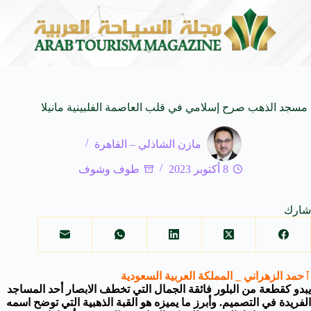
غرام وواتساب
غرفة القصيم تختتم «هاكثون القصيم» بـ12 مشروعًا سياحيًا واعدًا لدعم الابتكار وريادة الأعمال
6 أغسطس 2026
مسجد الذهب صرح إسلامي في قلب العاصمة الفلبينية مانيلا
مازن الشاذلي – القاهرة
8 أكتوبر 2023
طوف وشوف
شارك
ٱحمد الزهراني _ المملكة العربية السعودية
يبدو كقطعة من البلور فائقة الجمال التي تخطف الابصار أحد المساجد
الفريدة في التصميم. وأبرز ما يميزه هو القبة الذهبية التي توضح اسمه