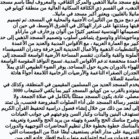
يقع مسجد مانيلا الذهبي والمركز الثقافي، والمعروف أيضًا باسم مسجد
الدهب، في القسم ذي الكثافة السكانية العالية من منطقة كويابو في
مانيلا بالفلبين، ويعتبر أكبر مسجد في مانيلا..
تم دمج مزيج من التأثيرات الأجنبية والمحلية في المسجد. تم تصميم
قبتها ومئذنتها على غرار الهياكل في الشرق الأوسط، في حين أن
تصميماتها الهندسية تستعير كثيرًا من ألوان وزخارف فن ماراناو
وماجوينداناو وتاوسوغ. يتماشى أسلوب وتصميم المسجد الذهبي إلى حد
كبير مع العمارة العربية ، مع الأقواس المدببة والعديد من الأعمدة
والتشطيبات الذهبية والأعمال الحديدية المزخرفة وجدران الفسيفساء
الملونة والقبة والمآذن. تنقسم المساحة الأرضية الواسعة للمسجد إلى
أعمدة منخفضة تدعم الأقواس المدببة. تسمح النوافذ المقوسة الواسعة
للهواء بالدوران بحرية حول المساجد. يوفر الضوء الطبيعي الذي يملأ
الجدران الصفراء الناعمة والأرضيات الرخامية اللامعة أجواءً هادئة
مناسبة للصلاة
يخدم المسجد العديد من المسلمين المقيمين في المنطقة، وكذلك في
بينوندو بالقرب من كويابو. المسجد كبير بما يكفي لاستيعاب 3000
مصلي. عادة، يكون المسجد ممتلئًا بالكامل في صلاة الجمعة. ولا
تقتصر رسالة المسجد على أداء الصلوات المفروضة فحسب، بل تمتد
إلى أبعد من ذلك من خلال إنشاء فصول دراسية لتحفيظ القرآن الكريم
تستهدف البنين والبنات وكبار السن وتوعيتهم في جوانب العبادات
وشرح مناسك الحج والعمرة وتهيئه من يريد الحج والعمرة وتعريفه
بالمناسك خطوة بخطوة خلال تنظيم المحاضرات التوجيهية والدورات
التدريبية على مدار العام. يستضيف أيضًا عددًا من المؤسسات التي
تقدم خدمات وبرامج اجتماعيه منها برنامج إفطار خادم الحرمين