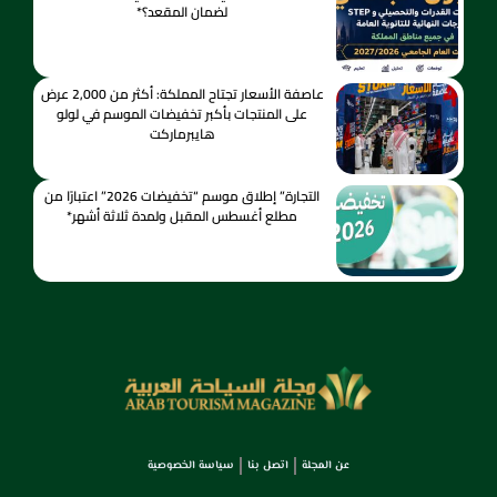
لضمان المقعد؟*
عاصفة الأسعار تجتاح المملكة: أكثر من 2,000 عرض
على المنتجات بأكبر تخفيضات الموسم في لولو
هايبرماركت
التجارة” إطلاق موسم “تخفيضات 2026” اعتبارًا من
مطلع أغسطس المقبل ولمدة ثلاثة أشهر*
عن المجلة
اتصل بنا
سياسة الخصوصية