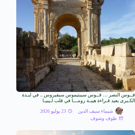
قــوس النصر … قــوس سيبتيموس سيفيروس .. في لبـدة
الكـبرى يعيد قـراءة هيبـة رومـــا في قلب لـيبيـا
شيماء سيف الدين
23 يوليو 2026
طوف وشوف