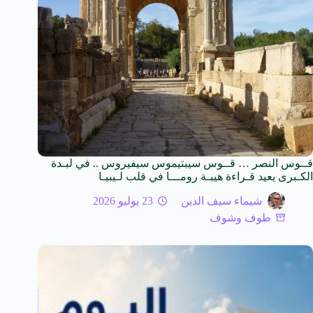
قــوس النصر … قــوس سيبتيموس سيفيروس .. في لبـدة
الكـبرى يعيد قـراءة هيبـة رومـــا في قلب لـيبيـا
شيماء سيف الدين
23 يوليو 2026
طوف وشوف