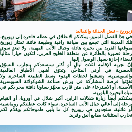
زيوريخ – نبض الحداثة والتقاليد
في هذا الفصل المميز، يمكنكم الانطلاق في عطلة فاخرة إلى زيوريخ،
تلك المدينة التي تجمع بين ضيافة راقية وطبيعة فاتنة. تمتاز زيوريخ
بموقعها الفريد بين بحيرة هادئة وجبال الألب المهيبة، ولا تبعد سوى
رحلة قصيرة بالطائرة عن منطقة الخليج العربي، لتكون خياراً مثالياً
لقضاء إجازة يسهل الوصول إليها.
إنّ تجربة الإقامة لثلاث ليالٍ أو أكثر ستسعدكم بتجارب التسوّق
الحصرية في أرقى المتاجر، وتذوّق أشهى الأطباق العالمية
والسويسرية، وتعيشوا لحظات الهدوء وسط الطبيعة الساحرة. ولا
تفوّتوا فرصة المشاركة في ورش صناعة الشوكولاتة السويسرية
الأصيلة، أو الاسترخاء على متن قارب مجهّز بساونا دافئة يبحر بكم في
مياه البحيرة البلورية.
يمكنكم أيضاً زيارة شلالات الراين، أكبر شلال في أوروبا، أو القيام
برحلة إلى أعالي جبال الألب الساحرة. سواء كانت عطلتكم رومانسية
أو عائلية، ستجدون في زيوريخ كل ما يلبي طموحاتكم ويقدّم لكم
تجارب استثنائية بطابع أنيق وفريد.