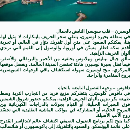
لوسيرن – قلب سويسرا النابض بالجمال
في منطقة بحيرة لوسيرن، يلتقي سحر الخريف بابتكارات لا مثيل لها.
هنا، يمكنكم الصعود على متن أول تلفريك دوّار في العالم، أو تجربة
أقدم سكة قطار مسنّن في أوروبا، والوصول إلى القمم التي ترتدي
ألوان الخريف الزاهية.
تتألّق جبال تيتليس وبيلاتوس بخلفية من الأحمر والبرتقالي والأصفر،
فيما تظل بحيرة لوسيرن هادئة تحتضن المدينة الحالمة. وبفضل موقعها
المركزي، تتيح لوسيرن سهولة استكشاف باقي الوجهات السويسرية
بروح المغامرة والراحة.
دافوس – وجهة الفصول النابضة بالحياة
في دافوس كلوسترز، ينتظركم مزيج فريد من التجارب الثرية وسط
طبيعة بكر تتزين بألوان الخريف الزاهية. يمكنكم حضور شروق الشمس
فوق البحيرات الجبلية، أو القيام بجولات بالدراجات الكهربائية بين
المروج الخلّابة، أو المشاركة في مواكب الماشية التقليدية التي تجسّد
روح الألب الأصيلة.
كما يتيح لكم برنامج الضيوف الصيفي اكتشاف عالم لاندفاسر المُدرج
على قائمة اليونسكو، والصعود بالتلفريك إلى ياكوبسهورن أو شاتسالب