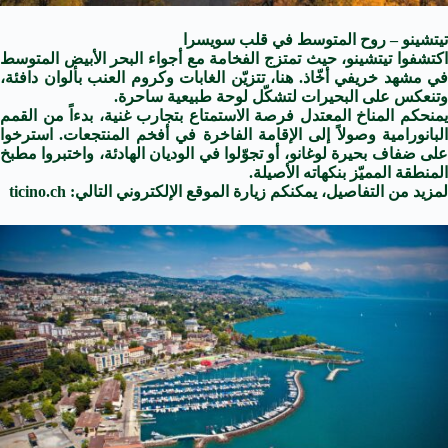
تيتشينو – روح المتوسط في قلب سويسرا
اكتشفوا تيتشينو، حيث تمتزج الفخامة مع أجواء البحر الأبيض المتوسط
في مشهد خريفي أخّاذ. هنا، تتزيّن الغابات وكروم العنب بألوان دافئة،
وتنعكس على البحيرات لتشكّل لوحة طبيعية ساحرة.
يمنحكم المناخ المعتدل فرصة الاستمتاع بتجارب غنية، بدءاً من القمم
البانورامية وصولاً إلى الإقامة الفاخرة في أفخم المنتجعات. استرخوا
على ضفاف بحيرة لوغانو، أو تجوّلوا في الوديان الهادئة، واختبروا مطبخ
المنطقة المميّز بنكهاته الأصيلة.
لمزيد من التفاصيل، يمكنكم زيارة الموقع الإلكتروني التالي: ticino.ch