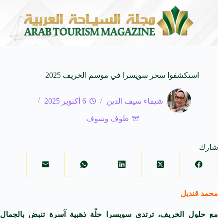
من النكهات البرازيلية
سوماتيرام.. تجربة فريدة تجمع بين البحر
6 أغسطس 2026
استكشفوا سحر سويسرا في موسم الخريف 2025
شيماء سيف الدين
6 أكتوبر 2025
طوف وشوف
شارك
محمد قنديل
مع حلول الخريف، ترتدي سويسرا حلّة ذهبية آسرة تنبض بالجمال