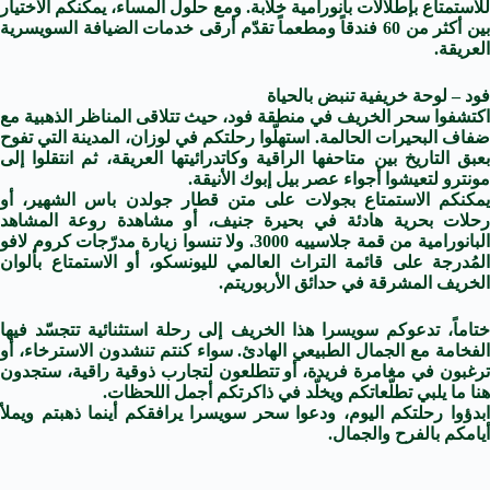
للاستمتاع بإطلالات بانورامية خلّابة. ومع حلول المساء، يمكنكم الاختيار
بين أكثر من 60 فندقاً ومطعماً تقدّم أرقى خدمات الضيافة السويسرية
العريقة.
فود – لوحة خريفية تنبض بالحياة
اكتشفوا سحر الخريف في منطقة فود، حيث تتلاقى المناظر الذهبية مع
ضفاف البحيرات الحالمة. استهلّوا رحلتكم في لوزان، المدينة التي تفوح
بعبق التاريخ بين متاحفها الراقية وكاتدرائيتها العريقة، ثم انتقلوا إلى
مونترو لتعيشوا أجواء عصر بيل إبوك الأنيقة.
يمكنكم الاستمتاع بجولات على متن قطار جولدن باس الشهير، أو
رحلات بحرية هادئة في بحيرة جنيف، أو مشاهدة روعة المشاهد
البانورامية من قمة جلاسييه 3000. ولا تنسوا زيارة مدرّجات كروم لافو
المُدرجة على قائمة التراث العالمي لليونسكو، أو الاستمتاع بألوان
الخريف المشرقة في حدائق الأربوريتم.
ختاماً، تدعوكم سويسرا هذا الخريف إلى رحلة استثنائية تتجسّد فيها
الفخامة مع الجمال الطبيعي الهادئ. سواء كنتم تنشدون الاسترخاء، أو
ترغبون في مغامرة فريدة، أو تتطلعون لتجارب ذوقية راقية، ستجدون
هنا ما يلبي تطلّعاتكم ويخلّد في ذاكرتكم أجمل اللحظات.
ابدؤوا رحلتكم اليوم، ودعوا سحر سويسرا يرافقكم أينما ذهبتم ويملأ
أيامكم بالفرح والجمال.