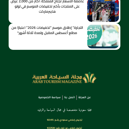
عاصفة الأسعار تجتاح المملكة: أكثر من 2,000 عرض
على المنتجات بأكبر تخفيضات الموسم في لولو
هايبرماركت
التجارة” إطلاق موسم “تخفيضات 2026” اعتبارًا من
مطلع أغسطس المقبل ولمدة ثلاثة أشهر*
عن المجلة
اتصل بنا
سياسة الخصوصية
مجلة سعودية متخصصة في مجال السياحة والترفيه
ترخـيص إعـلامي سـعودي رقــم: 160495
ترخيص إعلامي من لندن رقم: 16321584