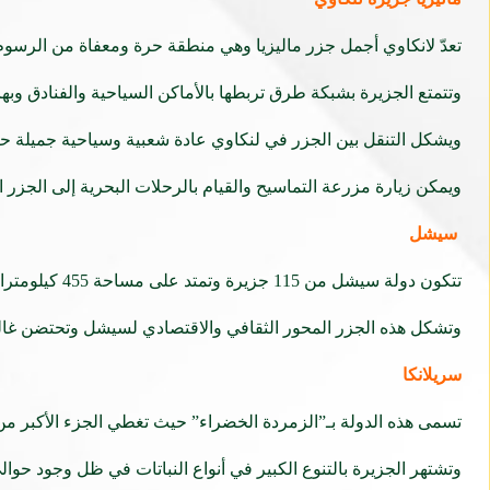
تعدّ لانكاوي أجمل جزر ماليزيا وهي منطقة حرة ومعفاة من الرسوم ا
وتتمتع الجزيرة بشبكة طرق تربطها بالأماكن السياحية والفنادق و
ويشكل التنقل بين الجزر في لنكاوي عادة شعبية وسياحية جميلة 
ويمكن زيارة مزرعة التماسيح والقيام بالرحلات البحرية إلى الجزر ا
سيشل
تتكون دولة سيشل من 115 جزيرة وتمتد على مساحة 455 كيلومترا والجزيرة الرئيسة هي “ماهي” وتحوي المطار الدولي والعاصمة فكتوريا.
وتشكل هذه الجزر المحور الثقافي والاقتصادي لسيشل وتحتضن غالب
سريلانكا
تسمى هذه الدولة بـ”الزمردة الخضراء” حيث تغطي الجزء الأكبر من جن
وتشتهر الجزيرة بالتنوع الكبير في أنواع النباتات في ظل وجود حوالي أكثر من 200 نوع من 