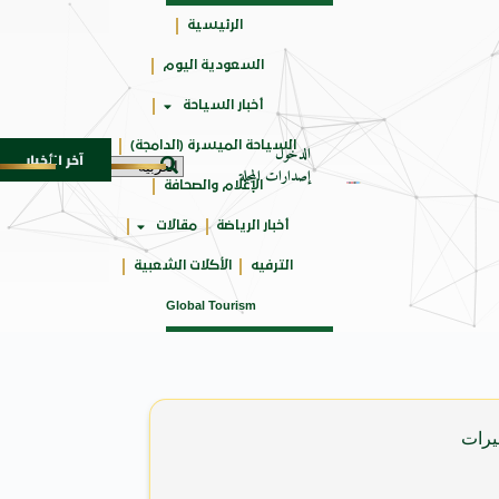
الرئيسية
السعودية اليوم
جائزتي
أخبار السياحة
أوسكار
السياحة الميسرة (الدامجة)
الدخول
آخر الأخبار
 المدمجة
سوماتيرام.. تجربة فريدة تجمع بين البحر وا
7 أغسطس 2026
إصدارات المجلة
الإعلام والصحافة
أخبار الرياضة
مقالات
الترفيه
الأكلات الشعبية
Global Tourism