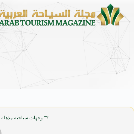
محمد يوسف ناغي للسيارات تطلق هيونداي
“7” وجهات سياحية مذهلة في “جنوب آسيا” تنتظر السعوديين فى إجازة نوفمبر “القادم” بدون تأشيرات