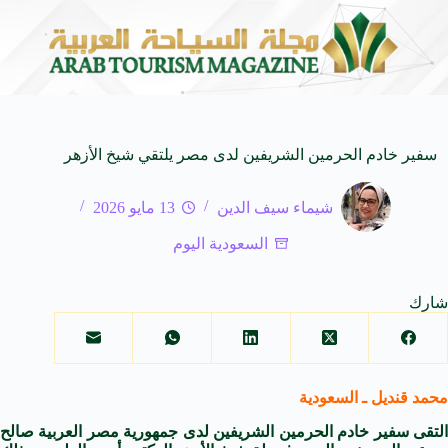
المنظمة العربية للسياحة تدعو لتخصيص خط هاتفي موحد 126 لتلقى بلاغات السائحين عند تعرضهم لأي مشاكل أثناء رحلاتهم السياحية بكافه الدول العربية
سفير خادم الحرمين الشريفين لدى مصر يلتقي شيخ الأزهر
شيماء سيف الدين
13 مايو 2026
السعودية اليوم
شارك
محمد قنديل ـ السعودية
‎التقى سفير خادم الحرمين الشريفين لدى جمهورية مصر العربية صالح