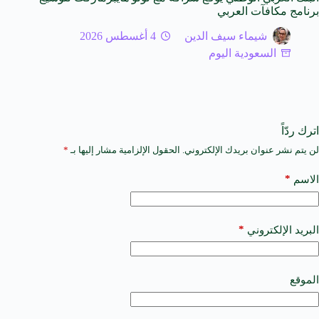
برنامج مكافآت العربي
شيماء سيف الدين
4 أغسطس 2026
السعودية اليوم
اترك ردّاً
لن يتم نشر عنوان بريدك الإلكتروني.
الحقول الإلزامية مشار إليها بـ
*
A
l
t
*
الاسم
e
r
n
a
*
البريد الإلكتروني
t
i
v
e
الموقع
: