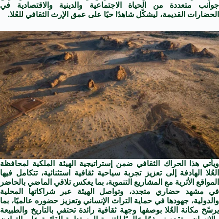
جوانب متعددة من الحياة الاجتماعية والدينية والاقتصادية في
الحضارات القديمة، ليشكّل شاهدًا حيًا على عمق الإرث الثقافي للعُلا.
ويأتي هذا الحراك الثقافي ضمن إستراتيجية الهيئة الملكية لمحافظة
العُلا الهادفة إلى تعزيز تجربة سياحية ثقافية استثنائية، تتكامل فيها
المواقع الأثرية مع المشاريع التنموية، بما يعكس تلاقي الماضي بالحاضر
في مشهد حضاري متجدد، وتواصل الهيئة عبر شراكاتها المحلية
والدولية، جهودها في حماية التراث الإنساني وتعزيز حضوره عالميًا، بما
يرسّخ مكانة العُلا بوصفها وجهة ثقافية رائدة تحتفي بالتاريخ والطبيعة