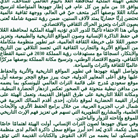
تحتفي الهيئة الملكية لمحافظة العُلا باليوم العالمي للمتاحف، الذي
يوافق 18 من مايو من كل عام، في إطار جهودها المتواصلة لترسيخ
مكانة العُلا بوصفها أكبر متحف حيّ في العالم، ووجهة ثقافية عالمية
تحتضن إرثًا حضاريًا يمتد لآلاف السنين، ضمن رؤية تنموية شاملة تُعنى
بصون التراث وتعزيز الحراك الثقافي والاقتصادي.
ويأتي هذا الاحتفاء تأكيدًا للدور الذي تؤديه الهيئة الملكية لمحافظة العُلا
في حفظ الذاكرة الإنسانية وصون المواقع التاريخية والطبيعية، وتعزيز
حضور العُلا على خريطة الثقافة العالمية، عبر تطوير منظومة متكاملة
من المواقع الأثرية والتجارب الثقافية التي تجسد التلاقي بين التاريخ
والابتكار، انسجامًا مع مستهدفات رؤية المملكة 2030 في تنمية القطاع
الثقافي، وتنويع الاقتصاد الوطني، وترسيخ مكانة المملكة بوصفها مركزًا
عالميًا للثقافة والتراث والسياحة.
وتواصل الهيئة جهودها في تطوير المواقع التاريخية والأثرية والحفاظ
عليها وفق أعلى المعايير الدولية، حيث يبرز موقع الحِجر بوصفه أول
موقع سعودي مُدرج على قائمة التراث العالمي لليونسكو، بما يضمه
من مدافن نبطية منحوتة في الصخور تعكس ازدهار الحضارة النبطية،
ومكانة العُلا التاريخية على طرق القوافل القديمة، وتعمل الهيئة على
إبراز القيمة الحضارية لموقع دادان، إحدى أقدم الممالك العربية في
شمال غرب الجزيرة العربية، من خلال برامج الحفظ الأثري، والأبحاث
العلمية، والمشاريع التطويرية التي تسهم في تعزيز فهم الإرث التاريخي
للموقع وإتاحته للزوار والباحثين.
وفي سياق جهودها لصون التراث الإنساني، أولت الهيئة اهتمامًا خاصًا
بجبل عِكمة، الذي يُعد أحد أبرز مواقع سجل ذاكرة العالم لدى منظمة
اليونسكو، لما يضمه من آلاف النقوش والكتابات القديمة التي توثق