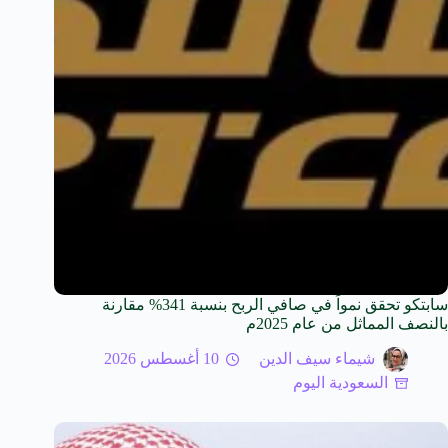
سابتكو تحقق نمواً في صافي الربح بنسبة 341% مقارنة
بالنصف المماثل من عام 2025م
شيماء سيف الدين
10 أغسطس 2026
السعودية اليوم