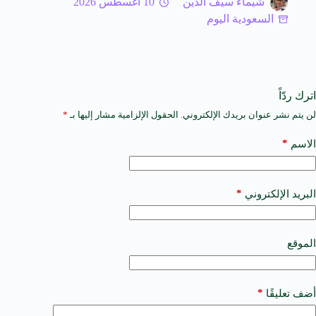
شيماء سيف الدين
10 أغسطس 2026
السعودية اليوم
اترك ردّاً
لن يتم نشر عنوان بريدك الإلكتروني.
الحقول الإلزامية مشار إليها بـ
*
A
l
t
*
الاسم
e
r
n
a
*
البريد الإلكتروني
t
i
v
e
الموقع
:
*
أضف تعليقًا