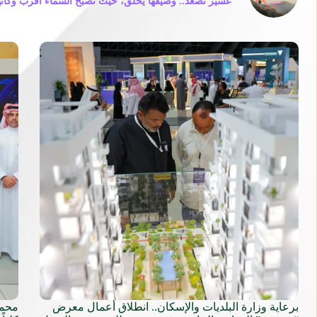
عسير تصعد.. وصيفها يحلّق، حيث تصبح السماء أقرب وكأن
برعاية وزارة البلديات والإسكان.. انطلاق أعمال معرض
محمد