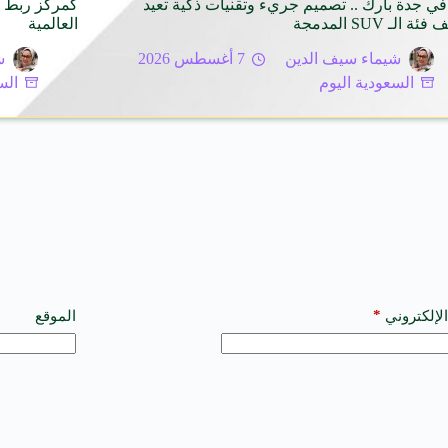
ً في جدة بارك .. تصميم جريء وتقنيات ذكية تعيد
كمركز ربط ل
ة الـ SUV المدمجة
العالمية
شيماء سيف الدين
7 أغسطس 2026
ش
السعودية اليوم
الس
*
الإلكتروني
الموقع