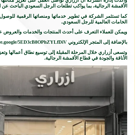
وأكدت إدارة الشركة أن أزراري تواصل العمل على تعزيز مكانتها ا
الأقمشة الرجالية، بما يواكب تطلعات الرجل السعودي الباحث عن الأ
كما تستثمر الشركة في تطوير خدماتها ومنصاتها الرقمية للوصول 
الخامات العالمية للرجل السعودي.
ويمكن للعملاء التعرف على أحدث المنتجات والخدمات والعروض عبر الموقع الإ
بالإضافة إلى المتجر الإلكتروني https://share.google/5ED3cB8OPhZYLfDiV، بما يوفر تجربة تسوق متكاملة تجمع بين الجودة وسهولة الوصول إلى المنتجات.
وتسعى أزراري خلال المرحلة المقبلة إلى توسيع نطاق أعمالها وتعز
الأناقة والجودة في قطاع الأقمشة الرجالية.