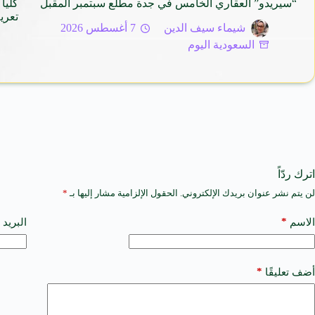
“سيريدو” العقاري الخامس في جدة مطلع سبتمبر المقبل
كليا
تعريف فئ
شيماء سيف الدين
7 أغسطس 2026
السعودية اليوم
اترك ردّاً
لن يتم نشر عنوان بريدك الإلكتروني.
الحقول الإلزامية مشار إليها بـ
*
A
l
t
*
الاسم
البريد 
e
r
n
a
*
أضف تعليقًا
t
i
v