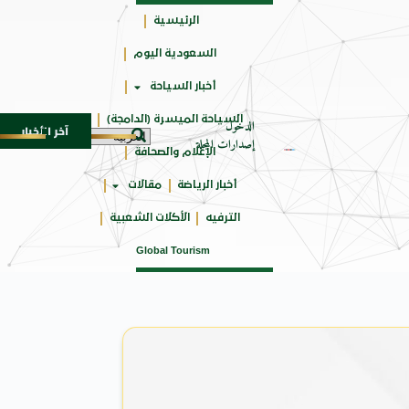
الرئيسية
السعودية اليوم
جائزتي
أخبار السياحة
أوسكار
السياحة الميسرة (الدامجة)
الدخول
آخر الأخبار
 من النكهات البرازيلية
سوماتيرام.. تجربة فريدة تجمع بين البح
6 أغسطس 2026
إصدارات المجلة
الإعلام والصحافة
أخبار الرياضة
مقالات
الترفيه
الأكلات الشعبية
Global Tourism