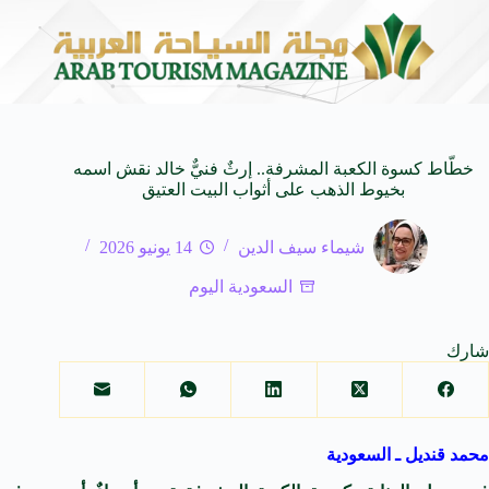
 الـ SUV المدمجة
سوماتيرام.. تجربة فريدة تجمع بين
7 أغسطس 2026
خطّاط كسوة الكعبة المشرفة.. إرثٌ فنيٌّ خالد نقش اسمه
بخيوط الذهب على أثواب البيت العتيق
شيماء سيف الدين
14 يونيو 2026
السعودية اليوم
شارك
محمد قنديل ـ السعودية