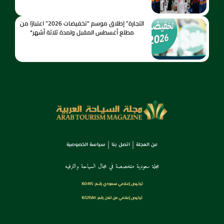
التجارة” إطلاق موسم “تخفيضات 2026” اعتبارًا من
مطلع أغسطس المقبل ولمدة ثلاثة أشهر*
عن المجلة
اتصل بنا
سياسة الخصوصية
مجلة سعودية متخصصة في مجال السياحة والترفيه
ترخـيص إعـلامي سـعودي رقــم: 160495
ترخيص إعلامي من لندن رقم: 16321584