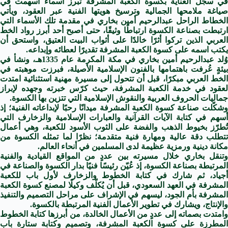
في سجل العناية بكسوة الكعبة المشرفة تبرز أسماءٌ أسهمت في
صياغة ملامحها الجمالية وترسيخ هويتها الفنية عبر العقود، ويأتي
الخطاط الراحل عبدالرحيم أمين بخاري في مقدمة تلك الأسماء التي
ارتبطت بصناعة الكسوة ارتباطًا وثيقًا، حتى أصبح أحد أبرز رواد الخط
العربي الذين تركوا أثرًا خالدًا على أثواب البيت العتيق، واستحق أن
يكتب اسمه على كسوة الكعبة المشرفة تقديرًا لعطائه وإبداعه.
وُلد عبدالرحيم أمين بخاري في مكة المكرمة عام 1335هـ، ونشأ في
بيئةٍ عُرفت باهتمامها بالفنون الإسلامية الأصيلة، فبرزت موهبته في
الخط العربي مبكرًا، قبل أن تتحول إلى مسيرة مهنية استثنائية امتدت
لعقود في خدمة الكعبة المشرفة، حيث كرّس خبرته وجهده لإبراز
جماليات الحروف العربية والنقوش الإسلامية التي تتزين بها الكسوة.
وشكّلت صناعة كسوة الكعبة المشرفة ميدانًا رحبًا لإبداعاته الفنية؛ إذ
أسهم في كتابة الآيات القرآنية والعبارات الإسلامية والزخارف التي
تُطرّز بخيوط الذهب والفضة على الثوب الأسود للكعبة، وهي أعمال
تتطلب دقة عالية ومهارة فنية متقدمة؛ نظرًا لما تمثله الكسوة من
مكانة دينية ورمزية عظيمة لدى المسلمين في أنحاء العالم.
وتنقل بخاري خلال مسيرته بين عددٍ من المواقع القيادية والفنية
المرتبطة بصناعة الكسوة، إذ عُيّن رئيسًا فنيًا بدار الكسوة والصناعة في
أجياد، ثم شارك في كتابة الخطوط والزخارف لأول باب للكعبة
المشرفة في العهد السعودي، قبل أن يُكلّف وكيلًا لمصنع كسوة الكعبة
المشرفة بأم الجود، ليسهم في الإشراف على مراحل التصميم والتنفيذ
والإنتاج، ويشارك في تطوير الأعمال الفنية المرتبطة بالكسوة.
وامتدت بصماته إلى عددٍ من الأعمال الخالدة، من أبرزها كتابة الخطوط
المطرزة على كسوة الكعبة المشرفة، وتصميم وكتابة ستارة باب