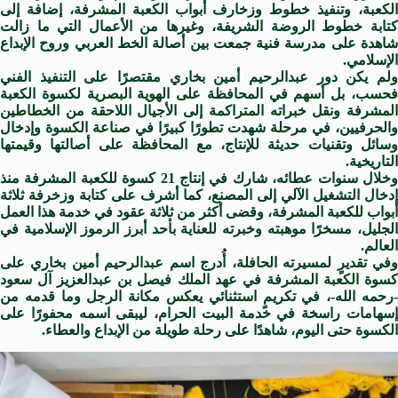
الكعبة، وتنفيذ خطوط وزخارف أبواب الكعبة المشرفة، إضافة إلى
كتابة خطوط الروضة الشريفة، وغيرها من الأعمال التي ما زالت
شاهدة على مدرسة فنية جمعت بين أصالة الخط العربي وروح الإبداع
الإسلامي.
ولم يكن دور عبدالرحيم أمين بخاري مقتصرًا على التنفيذ الفني
فحسب، بل أسهم في المحافظة على الهوية البصرية لكسوة الكعبة
المشرفة ونقل خبراته المتراكمة إلى الأجيال اللاحقة من الخطاطين
والحرفيين، في مرحلة شهدت تطورًا كبيرًا في صناعة الكسوة وإدخال
وسائل وتقنيات حديثة للإنتاج، مع المحافظة على أصالتها وقيمتها
التاريخية.
وخلال سنوات عطائه، شارك في إنتاج 21 كسوة للكعبة المشرفة منذ
إدخال التشغيل الآلي إلى المصنع، كما أشرف على كتابة وزخرفة ثلاثة
أبواب للكعبة المشرفة، وقضى أكثر من ثلاثة عقود في خدمة هذا العمل
الجليل، مسخرًا موهبته وخبرته للعناية بأحد أبرز الرموز الإسلامية في
العالم.
وفي تقديرٍ لمسيرته الحافلة، أُدرج اسم عبدالرحيم أمين بخاري على
كسوة الكعبة المشرفة في عهد الملك فيصل بن عبدالعزيز آل سعود
-رحمه الله-، في تكريمٍ استثنائي يعكس مكانة الرجل وما قدمه من
إسهامات راسخة في خدمة البيت الحرام، ليبقى اسمه محفورًا على
الكسوة حتى اليوم، شاهدًا على رحلة طويلة من الإبداع والعطاء.