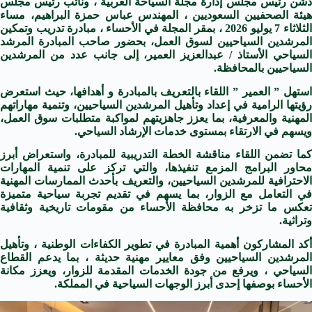
دشّن رئيس مجلس إدارة مجلة السياحة العربية ، ونائب رئيس مجلس
هيئة الصحفيين السعوديين ، المهندس عباس حمزة البراهيم، مساء
الثلاثاء 7 يوليو 2026 ، بمقر المجلة في الأحساء ، مبادرة تدريب وتمكين
المرشدين السياحيين لسوق العمل، بحضور صاحب المبادرة المرشد
السياحي الأستاذ / عبدالعزيز العمير، إلى جانب عدد من المرشدين
السياحيين بالمحافظة.
استهل ” العمير ” اللقاء بالتعريف بالمبادرة و أهدافها، حيث استعرض
رؤيتها الرامية في إعداد وتأهيل المرشدين السياحيين، وتنمية مهاراتهم
المهنية والمعرفية، بما يعزز جاهزيتهم لمواكبة متطلبات سوق العمل،
ويسهم في الارتقاء بمستوى خدمات الإرشاد السياحي.
كما تضمن اللقاء مناقشة الخطة التدريبية للمبادرة، واستعراض أبرز
محاور البرامج المزمع تنفيذها، والتي تركز على تنمية المهارات
الاحترافية للمرشدين السياحيين، والتعريف بأحدث الممارسات المهنية
في التعامل مع الزوار، بما يسهم في تقديم تجربة سياحية متميزة
تعكس ما تزخر به محافظة الأحساء من مقومات تاريخية وثقافية
وتراثية.
أكد المشاركون أهمية المبادرة في تطوير الكفاءات الوطنية ، وتأهيل
المرشدين السياحيين وفق معايير مهنية حديثة ، بما يدعم القطاع
السياحي ، ويرفع من جودة الخدمات المقدمة للزوار، ويعزز مكانة
الأحساء بوصفها إحدى أبرز الوجهات السياحية في المملكة.