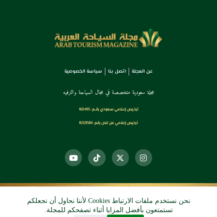
عن المجلة
اتصل بنا
سياسة الخصوصية
مجلة سعودية متخصصة في مجال السياحة والترفيه
ترخـيص إعـلامي سـعودي رقــم: 160495
ترخيص إعلامي من لندن رقم: 16321584
نحن نستخدم ملفات الارتباط Cookies لأننا نحاول أن نجعلكم
© 2026 دي آرو الرقمي
تستمتعون بأفضل المزايا أثناء تصفحكم للمجلة.