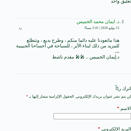
تعليق واحد
د. ايمان محمد الخميس
15 يوليو 2026 | 5:41 مساءً
رد
هذا ماتعودنا عليه دائما منكم ، وطرح بديع ، ونتطلع
للمزيد من ذلك لبناء الأثر ، للسياحة في أحساءنا الحبيبية
،،،
د.إيمان الخميس .. 🎤🎤 مقدم ناشط
اترك ردّاً
لن يتم نشر عنوان بريدك الإلكتروني.
الحقول الإلزامية مشار إليها بـ
*
A
l
t
*
الاسم
e
r
n
a
*
البريد الإلكتروني