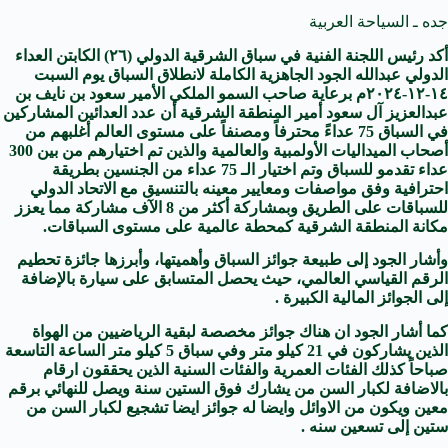
جده ـ السياحة العربية
أكد رئيس اللجنة الفنية في سباق الشرقية الدولي (٢٦) الكابتن العداء
الدولي عبدالله الجود الجاهزية الكاملة لانطلاق السباق يوم السبت
١٤-١٢-٢٠٢٤م برعاية صاحب السمو الملكي الأمير سعود بن نايف بن
عبدالعزيز آل سعود أمير المنطقة الشرقية أن عدد العدائين المشاركين
في السباق 75 عداءً محترفاً ومصنفاً على مستوى العالم أغلبهم من
أصحاب الميداليات الأولمبية والعالمية والذين تم اختيارهم من بين 300
عداء تقدمو للسباق وتم اختيار الـ 75 عداء من الجنسين بطريقة
احترافية وفق مواصفات ومعايير معينه بالتنسيق مع الاتحاد الدولي
للسباقات على الطريق وبمشاركة أكثر من 8 الآف مشاركة مما يعزز
مكانة المنطقة الشرقية كمحطة عالمية على مستوى السباقات.
وأشار الجود إلى طبيعة جوائز السباق وأهميتها، وأبرزها جائزة تحطيم
الرقم القياسي العالمي، حيث يحصل المتسابق على سيارة بالإضافة
إلى الجوائز المالية الكبيرة .
كما أشار الجود ان هناك جوائز مخصصة لبقية الرياضيين من الهواة
الذين يشاركون في 21 كيلو متر وفي سباق 5 كيلو متر الساعة التاسعة
صباحاً كذلك الفئات العمرية والفئات السنية الذين يحققون ارقام
بالاضافة لكبار السن من يشارك فوق الستين سنة ويصل للنهائي برقم
معين ويكون من الاوائل وايضا له جوائز ايضا تشجيع لكبار السن من
ستين إلى تسعين سنه .