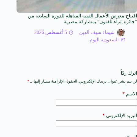
افتتاح معرض الأعمال الفنية المتأهلة للدورة السابعة من
“جائزة إثراء للفنون” بمشاركة مصرية
شيماء سيف الدين
5 أغسطس 2026
السعودية اليوم
اترك ردّاً
لن يتم نشر عنوان بريدك الإلكتروني.
الحقول الإلزامية مشار إليها بـ
*
A
l
t
*
الاسم
e
r
n
a
*
البريد الإلكتروني
t
i
v
e