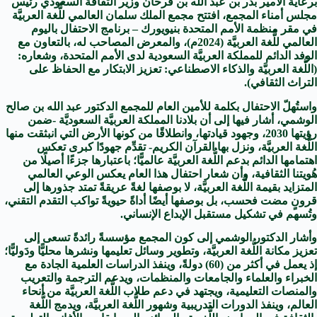
برعاية الأمير بدر بن عبد الله بن فرحان وزير الثقافة السعودي رئيس
مجلس أمناء المجمع، افتتح مجمع الملك سلمان العالمي للُّغة العربيَّة
في مقر منظمة الأمم المتحدة بنيويورك – برنامج الاحتفال باليوم
العالمي للُّغة العربيَّة (2024م)، والمعرض المصاحب له، بالتعاون مع
الوفد الدائم للمملكة العربيَّة السعودية لدى الأمم المتحدة، وشعاره:
(اللُّغة العربيَّة والذكاء الاصطناعي: تعزيز الابتكار مع الحفاظ على
التراث الثقافي).
واستُهلّ الاحتفال بكلمة للأمين العام للمجمع الدكتور عبد الله بن صالح
الوشمي، أشار فيها إلى أن بلادنا المملكة العربيَّة السعوديَّة -ضمن
رؤيتها 2030، وجهود قيادتها، وانطلاقًا من كونها الأرض التي انبثقت منها
اللُّغة العربيَّة، ونزل بها القرآن الكريم- تقدِّم جهودًا كبرى تعكس
اهتمامها الدائم بدعم اللُّغة العربيَّة عالميًّا؛ باعتبارها جزءًا أصيلًا من
هُويتنا الثقافية، وأن شعار احتفال هذا العام يعكس الوعي العالمي
المتزايد بقيمة اللُّغة العربيَّة، لا بوصفها لغةً عريقةً تمتد جذورها إلى
قرونٍ مضت فحسب، بل بوصفها أيضًا أداةً حيويةً تواكب التقدم التقني،
وتُسهم في تشكيل مستقبل الإبداع الإنساني.
وأشار الدكتور الوشمي إلى كون المجمع مؤسسةً رائدةً تسعى إلى
تعزيز مكانة اللُّغة العربيَّة، وتطوير وسائل تعليمها ونشرها محليًّا ودَوليًّا؛
إذ يعمل في أكثر من (60) دولةً، وينفذ الدراسات العلمية الجادة مع
الخبراء والعلماء والجامعات والمنظمات، ويدعم الترجمة والتعريب
والمنصات التعليمية، ويجتهد في دعم طلاب اللُّغة العربيَّة من أنحاء
العالم، وينفذ الدورات التدريبية وشهور اللُّغة العربيَّة، ويدمج اللُّغة