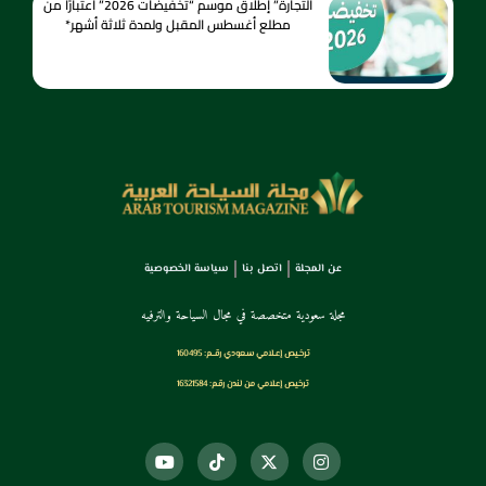
التجارة” إطلاق موسم “تخفيضات 2026” اعتبارًا من
مطلع أغسطس المقبل ولمدة ثلاثة أشهر*
عن المجلة
اتصل بنا
سياسة الخصوصية
مجلة سعودية متخصصة في مجال السياحة والترفيه
ترخـيص إعـلامي سـعودي رقــم: 160495
ترخيص إعلامي من لندن رقم: 16321584