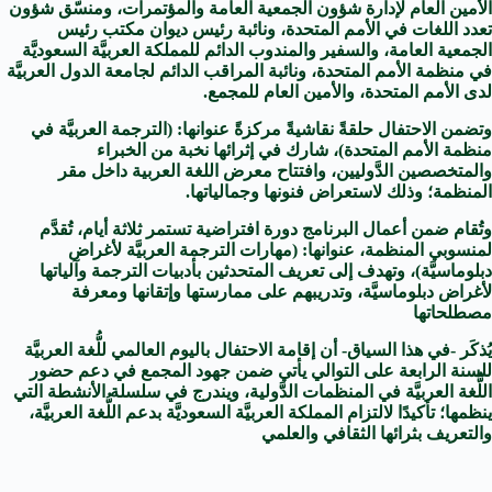
الأمين العام لإدارة شؤون الجمعية العامة والمؤتمرات، ومنسّق شؤون
تعدد اللغات في الأمم المتحدة، ونائبة رئيس ديوان مكتب رئيس
الجمعية العامة، والسفير والمندوب الدائم للمملكة العربيَّة السعوديَّة
في منظمة الأمم المتحدة، ونائبة المراقب الدائم لجامعة الدول العربيَّة
لدى الأمم المتحدة، والأمين العام للمجمع.
وتضمن الاحتفال حلقةً نقاشيةً مركزةً عنوانها: (الترجمة العربيَّة في
منظمة الأمم المتحدة)، شارك في إثرائها نخبة من الخبراء
والمتخصصين الدَّوليين، وافتتاح معرض اللغة العربية داخل مقر
المنظمة؛ وذلك لاستعراض فنونها وجمالياتها.
وتُقام ضمن أعمال البرنامج دورة افتراضية تستمر ثلاثة أيام، تُقدَّم
لمنسوبي المنظمة، عنوانها: (مهارات الترجمة العربيَّة لأغراض
دبلوماسيَّة)، وتهدف إلى تعريف المتحدثين بأدبيات الترجمة وآلياتها
لأغراض دبلوماسيَّة، وتدريبهم على ممارستها وإتقانها ومعرفة
مصطلحاتها
يُذكَر -في هذا السياق- أن إقامة الاحتفال باليوم العالمي للُّغة العربيَّة
للسنة الرابعة على التوالي يأتي ضمن جهود المجمع في دعم حضور
اللُّغة العربيَّة في المنظمات الدَّولية، ويندرج في سلسلة الأنشطة التي
ينظمها؛ تأكيدًا لالتزام المملكة العربيَّة السعوديَّة بدعم اللُّغة العربيَّة،
والتعريف بثرائها الثقافي والعلمي