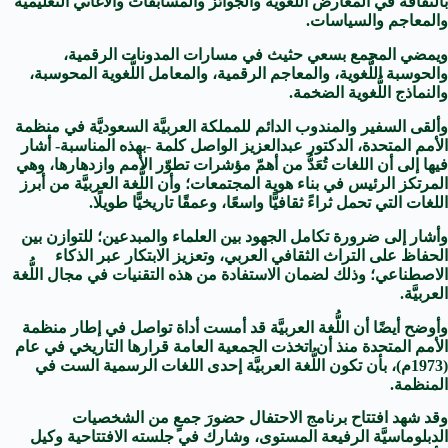
بالثقافة في المعارض اللُّغوية والجوائز والمسابقات والأغاني التعليمية
والمعاجم والسياسات.
ويمضي المجمع بسعي حثيث في مسارات المدونات الرقمية،
والحوسبة اللُّغوية، والمعاجم الرقمية، والمعامل اللُّغوية المحوسبة،
والنماذج اللُّغوية الضخمة.
وألقى السفير والمندوب الدائم للمملكة العربيَّة السعوديَّة في منظمة
الأمم المتحدة، الدكتور عبدالعزيز الواصل كلمة -بهذه المناسبة- أشار
فيها إلى أن اللغات تُعَدُّ من أهمّ مؤشرات تطوّر الأمم وازدهارها، وهي
المرتكز الرئيس في بناء هوية المجتمعات؛ وأن اللُّغة العربيَّة من أبرز
اللغات التي تحمل ثراءً ثقافيًّا واسعًا، وعمقًا تاريخيًّا طويلًا.
وأشار إلى ضرورة تكامل الجهود بين العلماء والمبدعين؛ للتوازن بين
الحفاظ على التراث الثقافي العربي، وتعزيز الابتكار عبر الذكاء
الاصطناعي؛ وذلك لضمان الاستفادة من هذه التقنيات في مجال اللُّغة
العربيَّة.
وأوضح أيضًا أن اللُّغة العربيَّة قد أمست أداة تواصل في إطار منظمة
الأمم المتحدة منذ أن اتخذت الجمعية العامة قرارها التاريخي في عام
(1973م)، بأن تكون اللُّغة العربيَّة إحدى اللغات الرسمية الست في
المنظمة.
وقد شهد افتتاح برنامج الاحتفال حضورَ جمعٍ من الشخصيات
الدبلوماسيَّة الرفيعة المستوى، وشارك في جلسته الافتتاحية وكيل