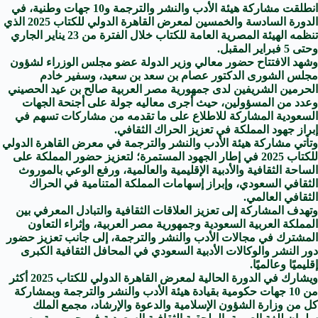
انطلقت مشاركة هيئة الأدب والنشر والترجمة و10 جهات وطنية، في
الدورة السادسة والخمسين لمعرض القاهرة الدولي للكتاب 2025 الذي
تنظمه الهيئة المصرية العامة للكتاب خلال الفترة من 23 يناير الجاري
وحتى 5 فبراير المقبل.
وشهد الافتتاح حضور معالي وزير الدولة عضو مجلس الوزراء لشؤون
مجلس الشورى الدكتور عصام بن سعد بن سعيد، وسفير خادم
الحرمين الشريفين لدى جمهورية مصر العربية صالح بن عيد الحصيني
وعدد من المسؤولين، حيث أجرى معاليه جولة على أجنحة الجهات
السعودية المشاركة للاطلاع على ما تقدمه من مشاركات تسهم في
إبراز جهود المملكة في تعزيز الحراك الثقافي.
وتأتي مشاركة هيئة الأدب والنشر والترجمة في معرض القاهرة الدولي
للكتاب 2025 في إطار الجهود المستمرة؛ لتعزيز حضور المملكة على
الساحة الثقافية والأدبية الإقليمية والعالمية، ورفع الوعي بالموروث
الثقافي السعودي، وإبراز إسهامات المملكة المتنامية في الحراك
الثقافي العالمي.
وتهدف المشاركة إلى تعزيز العلاقات الثقافية والتبادل المعرفي بين
المملكة العربية السعودية وجمهورية مصر العربية، وإثراء التعاون
المشترك في مجالات الأدب والنشر والترجمة، إلى جانب تعزيز حضور
دور النشر والوكالات الأدبية السعودي في المحافل الثقافية الكبرى
إقليميًا وعالميًا.
ويشارك في الدورة الحالية لمعرض القاهرة الدولي للكتاب 2025 أكثر
من 10 جهات حكومية بقيادة هيئة الأدب والنشر والترجمة وبمشاركة
كل من وزارة الشؤون الإسلامية والدعوة والإرشاد، مجمع الملك