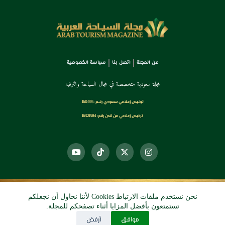
عن المجلة
اتصل بنا
سياسة الخصوصية
مجلة سعودية متخصصة في مجال السياحة والترفيه
ترخـيص إعـلامي سـعودي رقــم: 160495
ترخيص إعلامي من لندن رقم: 16321584
نحن نستخدم ملفات الارتباط Cookies لأننا نحاول أن نجعلكم
© 2026 دي آرو الرقمي
تستمتعون بأفضل المزايا أثناء تصفحكم للمجلة.
موافق
أرفض
جميع الحقوق محفوظة.