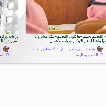
غرفة القصيم تختتم «هاكثون القصيم» بـ12 مشروعًا
برعاية وزارة
ًا واعدًا لدعم الابتكار وريادة الأعمال
“سيريدو” ال
شيماء سيف الدين
7 أغسطس 2026
ش
السعودية اليوم
الس