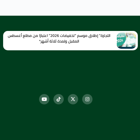
التجارة” إطلاق موسم “تخفيضات 2026” اعتبارًا من مطلع أغسطس
المقبل ولمدة ثلاثة أشهر*