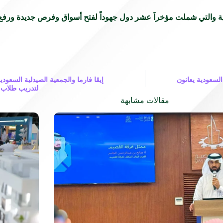
ية والتي شملت مؤخراَ عشر دول جهوداً لفتح أسواق وفرص جديدة ورفع ح
% من الأطفال في السعودية يعانون
إيڤا فارما والجمعية الصيدلية السعودي
لتدريب طلاب ا
مقالات مشابهة