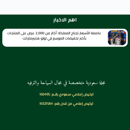
اهم الاخبار
عاصفة الأسعار تجتاح المملكة: أكثر من 2,000 عرض على المنتجات
بأكبر تخفيضات الموسم في لولو هايبرماركت
مجلة سعودية متخصصة في مجال السياحة والترفيه
ترخـيص إعـلامي سـعودي رقــم: 160495
ترخيص إعلامي من لندن رقم: 16321584