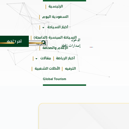
الرئيسية
السعودية اليوم
جائزتي
أخبار السياحة
أوسكار
السياحة الميسرة (الدامجة)
الدخول
آخر الأخبار
 SUV المدمجة
سوماتيرام.. تجربة فريدة تجمع بين الب
7 أغسطس 2026
إصدارات المجلة
الإعلام والصحافة
أخبار الرياضة
مقالات
الترفيه
الأكلات الشعبية
Global Tourism