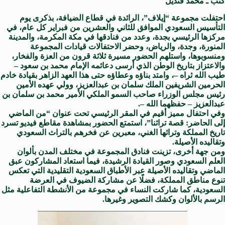
كتب ـ محمد قنديل
احتفلت مجموعة “إيلاف”، الرائدة في قطاع الضيافة، بذكرى يوم
التأسيس السعودي الموافق للثاني والعشرين من فبراير كل عام، في
مركزها الرئيسي بجدة، وعدد من فنادقها في مكة المكرمة، والمدينة
المنورة، وجدة، والرياض، وحضر الاحتفالات قيادات المجموعة
ومنسوبوها، واستلهم الحضور مسيرة ثلاثة قرون من العزة والفخار،
والاعتزاز بتاريخ الوطن الذي أرسى دعائمه الإمام محمد بن سعود –
طيب الله ثراه –، وامتد بناؤه وعطاؤه حتى هذا العهد الزاهر بقيادة خادم
الحرمين الشريفين الملك سلمان بن عبدالعزيز، وولي عهده الأمين
رئيس مجلس الوزراء صاحب السمو الملكي الأمير محمد بن سلمان بن
عبدالعزيز – حفظهما الله –.
وفي احتفال مميز أقيم في المقر الرئيسي تحت عنوان “من الماضي
إلى الحاضر: قصة تراثنا”، استمتع الحضور بمشاهدة مقاطع فيديو تسرد
تاريخ المملكة وتراثها الغني، معبرين عن فخرهم بالتراث السعودي
وتقاليده الأصيلة.
ومن جهة أخرى، تزينت فنادق المجموعة في مختلف المدن بألوان
العلم السعودي وصور القيادة الرشيدة، فيما استعاد المشاركون عبق
الماضي وتقاليده الأصيلة عبر الأطباق السعودية التقليدية التي تعكس
تنوع مناطق المملكة، فضلًا عن مشاركة الضيوف في العرضة
السعودية، كما شاركت النساء في مجموعة من الأنشطة التفاعلية مثل
الرسم بالألوان وكشك التصوير وغيرها.