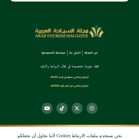
عن المجلة
اتصل بنا
سياسة الخصوصية
مجلة سعودية متخصصة في مجال السياحة والترفيه
ترخـيص إعـلامي سـعودي رقــم: 160495
ترخيص إعلامي من لندن رقم: 16321584
نحن نستخدم ملفات الارتباط Cookies لأننا نحاول أن نجعلكم