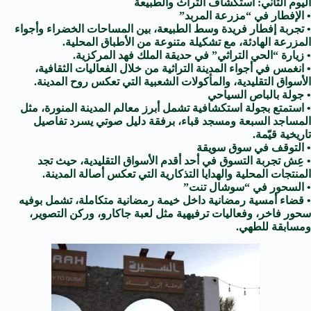
اليوم الثاني: استكشاف التراث والطبيعة
• الإفطار في “مزرعة المربد”
• تجربة إفطار فريدة وسط الطبيعة، بين المساحات الخضراء وأجواء
المزرعة الهادئة، مع تشكيلة متنوعة من الأطباق المحلية.
• زيارة “الحي التراثي” في حديقة الملك فهد المركزية.
• انغمس في أجواء المدينة التراثية من خلال الفعاليات الثقافية،
الأسواق التقليدية، والمأكولات الشعبية التي تعكس روح المدينة.
• جولة بالباص السياحي
• استمتع بجولة استكشافية تشمل أبرز معالم المدينة المنورة، مثل
المساجد السبعة ومسجد قباء، برفقة دليل صوتي يسرد تفاصيل
تاريخية قيّمة.
• التوقف في سوق سويقة
• عِش تجربة التسوق في أحد أقدم الأسواق التقليدية، حيث تجد
المنتجات المحلية والهدايا التذكارية التي تعكس أصالة المدينة.
• السحور في “سوشال تنت”
• قضاء أمسية رمضانية داخل خيمة رمضانية متكاملة، تشمل بوفيه
سحور فاخر، وفعاليات ترفيهية مثل لعبة جاكارو، وركن التصوير،
ومسابقة للطهي.