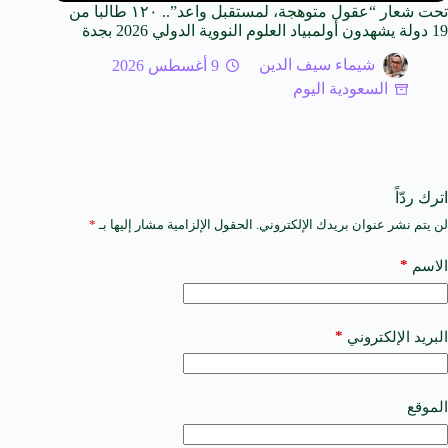
تحت شعار “عقول متوهجة، لمستقبل واعد”.. ١٢٠ طالبا من
19 دولة يشهدون أولمبياد العلوم النووية الدولي 2026 بجدة
شيماء سيف الدين
9 أغسطس 2026
السعودية اليوم
اترك ردّاً
لن يتم نشر عنوان بريدك الإلكتروني.
الحقول الإلزامية مشار إليها بـ
*
A
l
t
*
الاسم
e
r
n
a
*
البريد الإلكتروني
t
i
v
e
الموقع
: