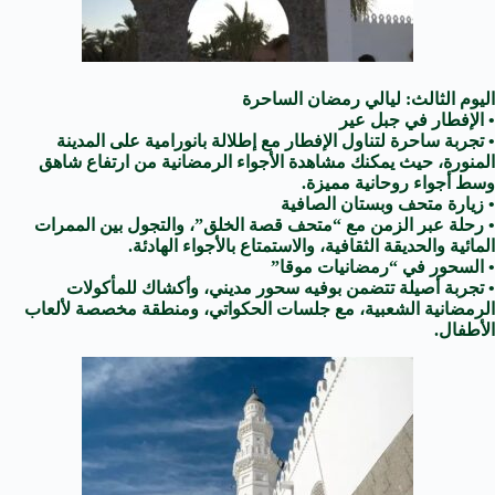
اليوم الثالث: ليالي رمضان الساحرة
• الإفطار في جبل عير
• تجربة ساحرة لتناول الإفطار مع إطلالة بانورامية على المدينة
المنورة، حيث يمكنك مشاهدة الأجواء الرمضانية من ارتفاع شاهق
وسط أجواء روحانية مميزة.
• زيارة متحف وبستان الصافية
• رحلة عبر الزمن مع “متحف قصة الخلق”، والتجول بين الممرات
المائية والحديقة الثقافية، والاستمتاع بالأجواء الهادئة.
• السحور في “رمضانيات موقا”
• تجربة أصيلة تتضمن بوفيه سحور مديني، وأكشاك للمأكولات
الرمضانية الشعبية، مع جلسات الحكواتي، ومنطقة مخصصة لألعاب
الأطفال.