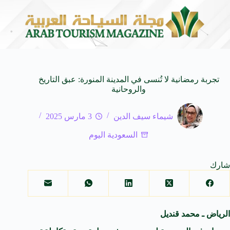
ة للأجيال
شركة توزيع وتسويق السيارات المحدودة تسلّط الضوء على سيارة HAVAL V7 مود
8 أغسطس 2026
تجربة رمضانية لا تُنسى في المدينة المنورة: عبق التاريخ
والروحانية
شيماء سيف الدين
3 مارس 2025
السعودية اليوم
شارك
الرياض ـ محمد قنديل