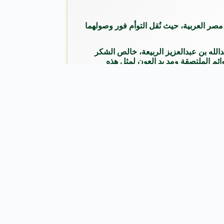
صر العربية، حيث نُقل التوأم فور وصولهما
الله بن عبدالعزيز الربيعة، خالص الشكر
وائم الملتصقة ومد يد العون لمثل هذه
سعودي لفصل التوائم الملتصقة، ولسفارة