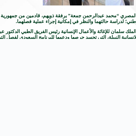
ي المصري “محمد عبدالرحمن جمعة” برفقة ذويهم، قادمين من جمهورية م
ي؛ لدراسة حالتهما والنظر في إمكانية إجراء عملية فصلهما.
لك سلمان للإغاثة والأعمال الإنسانية رئيس الفريق الطبي الدكتور عبد
الإنسانية النبيلة، التي تجسد حرصها ودعمها للبرنامج السعودي لفصل الت
لحرمين الشريفين وسمو ولي عهده الأمين – أيدهما الله -، وللبرنامج ال
حفظ المملكة وقيادتها وأن يديم عليها الأمن والنماء والازدهار.