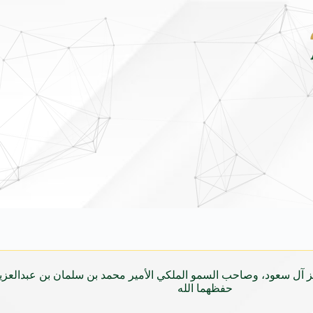
داداتها لاستقبال الدفعة الثانية من برنامج ضيوف خادم الحرمين الشريفين للعمرة وال
زيز آل سعود، وصاحب السمو الملكي الأمير محمد بن سلمان بن عبدالعز
حفظهما الله