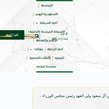
الرئيسية
السعودية اليوم
حائزة
أخبار السياحة
على
السياحة الميسرة (الدامجة)
الدخول
آخر الأخبار
زيارة لعام 1448
المنظمة العربية للسياحة تدعو لتخصيص خط هاتفي موحد 126 لتلقى بلاغات السائحين عند تعرضه
5 أغسطس 2026
إصدارات المجلة
الإعلام والصحافة
أخبار الرياضة
مقالات
الترفيه
الأكلات الشعبية
Global Tourism
يز آل سعود ولي العهد رئيس مجلس الوزراء –