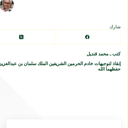
شارك
كتب ـ محمد قنديل
إنقاذ
لتوجيهات خادم الحرمين الشريفين الملك سلمان بن عبدالعزيز
حفظهما الله