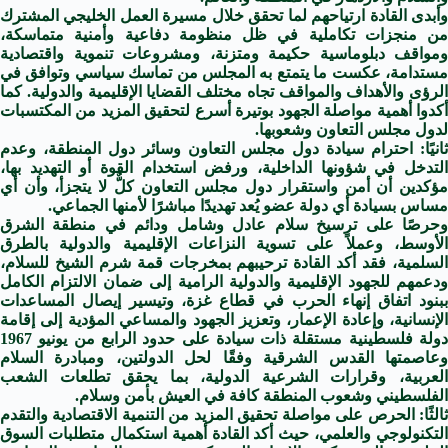
وأبدى القادة ارتياحهم لما تحقق خلال مسيرة العمل الخليجي المشترك
من منجزات تكاملية في ظل منظومة دفاعية وأمنية متماسكة،
ومواقف دبلوماسية حكيمة ومتزنة، ومشروعات تنموية واقتصادية
مستدامة، عكست ما يتمتع به المجلس من تماسك سياسي وتوافق في
الرؤى والأهداف والمواقف تجاه مختلف القضايا الإقليمية والدولية. كما
أكدوا أهمية مواصلة الجهود بوتيرة أسرع لتحقيق المزيد من المكتسبات
لدول مجلس التعاون وشعوبها.
ثانيًا: احترام سيادة دول مجلس التعاون وسائر دول المنطقة، وعدم
التدخل في شؤونها الداخلية، ورفض استخدام القوة أو التهديد بها،
مؤكدين أن أمن واستقرار دول مجلس التعاون كلٌّ لا يتجزأ، وأن أي
مساس بسيادة أي دولة عضو يُعد تهديدًا مباشرًا لأمنها الجماعي.
وحرصًا على ترسيخ سلام عادل وشامل ودائم في منطقة الشرق
الأوسط، وعملاً على تسوية النزاعات الإقليمية والدولية بالطرق
السلمية، فقد أكد القادة ترحيبهم بمخرجات قمة شرم الشيخ للسلام،
ودعمهم للجهود الإقليمية والدولية الرامية إلى ضمان الالتزام الكامل
ببنود اتفاق إنهاء الحرب في قطاع غزة، وتيسير إيصال المساعدات
الإنسانية، وإعادة الإعمار، وتعزيز الجهود والمساعي المؤدية إلى إقامة
دولة فلسطينية مستقلة ذات سيادة على حدود الرابع من يونيو 1967
وعاصمتها القدس الشرقية وفقًا لحل الدولتين، ومبادرة السلام
العربية، وقرارات الشرعية الدولية، بما يحقق تطلعات الشعب
الفلسطيني وشعوب المنطقة كافة في العيش بأمن وسلام.
ثالثًا: الحرص على مواصلة تحقيق المزيد من التنمية الاقتصادية والتقدم
التكنولوجي والعلمي، حيث أكد القادة أهمية استكمال متطلبات السوق