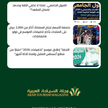
القبول الجامعي.. لماذا لا تكفي الثقة وحدها
لضمان المقعد؟*
عاصفة الأسعار تجتاح المملكة: أكثر من 2,000 عرض
على المنتجات بأكبر تخفيضات الموسم في لولو
هايبرماركت
التجارة” إطلاق موسم “تخفيضات 2026” اعتبارًا من
مطلع أغسطس المقبل ولمدة ثلاثة أشهر*