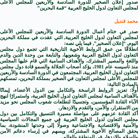
صدور إعلان الصخير للدورة السادسة والأربعين للمجلس الأعلى
لمجلس التعاون لدول الخليج العربية “قمة البحرين”
محمد قنديل
صدر في ختام أعمال الدورة السادسة والأربعين للمجلس الأعلى
لمجلس التعاون لدول الخليج العربية, التي عقدت في مملكة البحرين
اليوم, “إعلان الصخير”, فيما يلي نصه:
انطلاقًا من عمق الروابط الأخوية التاريخية التي تجمع دول مجلس
التعاون لدول الخليج العربية وشعوبها، والنابعة من وحدة الدين والدم
واللغة والمصير المشترك، والأهداف السامية التي قام عليها المجلس
منذ تأسيسه عام 1981، يؤكد أصحاب الجلالة والسمو قادة دول مجلس
التعاون لدول الخليج العربية، المجتمعون في الدورة السادسة والأربعين
للمجلس الأعلى لمجلس التعاون في الصخير بمملكة البحرين، تمسكهم
بالمبادئ التالية:
أولًا: تعزيز الروابط الراسخة والتكامل بين الدول الأعضاء، إيمانًا
بالأهداف السامية لمجلس التعاون لدول الخليج العربية، واستمرارًا لنهج
الآباء القادة المؤسسين، وتجسيدًا لتطلعات شعوب المجلس نحو مزيد
من الاستقرار، والأمن، والتقدم والازدهار.
أكد القادة عزمهم على مواصلة مسيرة التنسيق والتكامل بين دول
مجلس التعاون لدول الخليج العربية في جميع المجالات السياسية
والأمنية والاقتصادية والاجتماعية وصولًا إلى وحدتها المنشودة، بما
يحقق المصالح الأخوية المشتركة، ويسهم في إرساء دعائم الأمن
والسلام والازدهار في المنطقة والعالم.