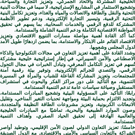
الخليجية المشتركة والاتحاد الجمركي، وتعزيز التجارة والسياحة،
وتشجيع الاستثمار في المشاريع الإستراتيجية، لا سيما في مجالات البنية
التحتية والنقل والطاقة والاتصالات والمياه والغذاء، وتعزيز تكامل البنية
التحتية الرقمية، وتيسير التجارة الإلكترونية، ودعم تطوير الأنظمة
المشتركة للدفع الرقمي والخدمات السحابية، بما يسهم في تحقيق
المواطنة الاقتصادية الكاملة ودعم التنمية الشاملة والمستدامة.
كما أكد القادة أهمية مواصلة مسارات التنويع الاقتصادي وتعزيز
الاقتصاد القائم على الابتكار والاستدامة، بما يضمن ازدهارًا طويل الأمد
لدول المجلس وشعوبها.
وشدد القادة على أهمية تعزيز التعاون في مجالات التكنولوجيا والذكاء
الاصطناعي والأمن السيبراني، في إطار إستراتيجية خليجية مشتركة
تُسهم في تعزيز التكامل المعرفي، وتبادل الخبرات في مجال التحول
الرقمي، والتصدي للجرائم الإلكترونية، وتوفير بيئة رقمية آمنة
للمجتمعات، وتعزيز المشاركة الفاعلة للشباب والمرأة في المسيرة
التنموية، مع التأكيد على دور مراكز الفكر والبحوث في استشراف
المستقبل وصياغة سياسات عامة تدعم التنمية المستدامة.
رابعًا: التأكيد على المسؤولية البيئية وتشجيع المبادرات المستدامة،
وتجديد الالتزام بحماية البيئة ومواجهة تحديات التغير المناخي، وتقليل
الانبعاثات الكربونية، وتعزيز مشروعات الطاقة النظيفة والمتجددة،
وصون الموارد الطبيعية والبحرية، تماشيًا مع المبادرات الخليجية
والعالمية الهادفة إلى تحقيق الحياد الصفري، وأهداف التنمية
المستدامة.
خامسًا: تعزيز التعاون الدولي لصون الأمن الإقليمي، وتوطيد أواصر
الشراكة والتعاون السياسي والأمني والاقتصادي مع الدول الصديقة