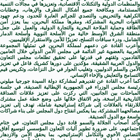
والمنظمات الدولية والتكتلات الاقتصادية، وتعزيزها في مجالات التنمية
المستدامة، ومكافحة جميع أشكال التطرف والإرهاب، وخطابات
الكراهية والتحريض، والتصدي للجرائم العابرة للحدود، ودعم جهود
القوات البحرية المشتركة، ومقرها مملكة البحرين، بما يعزز أمن
الطاقة وحماية الملاحة البحرية والتجارة الدولية، والعمل على جعل
منطقة الشرق الأوسط خالية من الأسلحة النووية وأسلحة الدمار
الشامل، ودرء سباقات التسلح، تعزيزًا للأمن والاستقرار الإقليميين.
وأعرب القادة عن دعمهم لمملكة البحرين في تمثيلها المجموعة
العربية بالعضوية غير الدائمة في مجلس الأمن الدولي خلال العامين
القادمين، وثقتهم في قدرتها على تحقيق تطلعات مجلس التعاون
والدول العربية الشقيقة، مؤكدين على دورها كشريك فاعل في تعزيز
الأمن والسلم الدوليين، وتغليب الحوار في حل النزاعات، وتكريس قيم
التسامح والتعايش والإخاء الإنساني.
كما أعرب القادة عن تقديرهم لمشاركة دولة السيدة جورجيا ميلوني
رئيسة مجلس الوزراء في الجمهورية الإيطالية الصديقة، في جلسة
المباحثات بين الجانبين، التي ركزت على تعزيز علاقات الصداقة
التاريخية الراسخة، وتم الاتفاق خلالها على وضع خطة عمل مشترك
للارتقاء بالعلاقات إلى شراكة إستراتيجية شاملة، تهدف إلى تعزيز
مصالحهما المشتركة، بما يعكس انفتاح دول المجلس على بناء شراكات
واسعة مع الدول الصديقة.
وأكد أصحاب الجلالة والسمو قادة دول مجلس التعاون، في ختام
اجتماعهم، على ضرورة تطوير آليات التعاون المؤسسي لتوسيع آفاق
التضامن الأخوي والتكامل الإستراتيجي، بما يحقق الأمن والازدهار