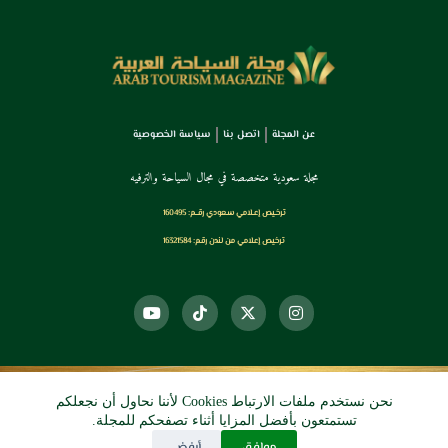
عن المجلة
اتصل بنا
سياسة الخصوصية
مجلة سعودية متخصصة في مجال السياحة والترفيه
ترخـيص إعـلامي سـعودي رقــم: 160495
ترخيص إعلامي من لندن رقم: 16321584
نحن نستخدم ملفات الارتباط Cookies لأننا نحاول أن نجعلكم
© 2026 دي آرو الرقمي
تستمتعون بأفضل المزايا أثناء تصفحكم للمجلة.
موافق
أرفض