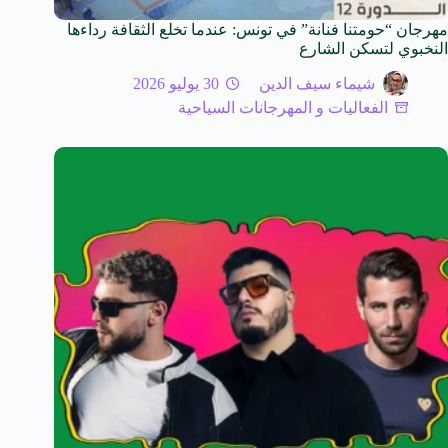
مهرجان “حومتنا فنانة” في تونس: عندما تخلع الثقافة رداءها
النخبوي لتسكن الشارع
شيماء سيف الدين
30 يوليو 2026
الفعاليات و المهرجانات السياحية