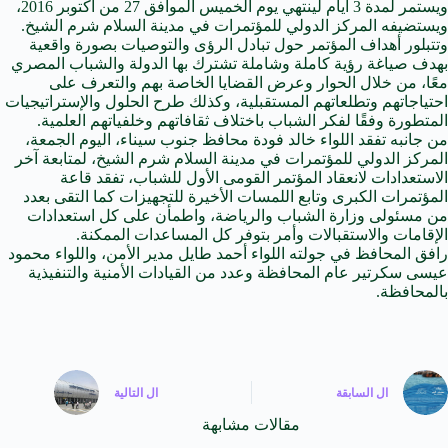
ويستمر لمدة 3 أيام لينتهي يوم الخميس الموافق 27 من أكتوبر 2016،
ويستضيفه المركز الدولي للمؤتمرات في مدينة السلام شرم الشيخ.
وتتبلور أهداف المؤتمر حول تبادل الرؤى والتوصيات بصورة واقعية
بهدف صياغة رؤية كاملة وشاملة تشترك بها الدولة والشباب المصري
معًا، من خلال الحوار وعرض القضايا الخاصة بهم والتعرف على
احتياجاتهم وتطلعاتهم المستقبلية، وكذلك طرح الحلول والإستراتيجيات
المتطورة وفقًا لفكر الشباب باختلاف ثقافاتهم وخلفياتهم العلمية.
من جانبه تفقد اللواء خالد فودة محافظ جنوب سيناء، اليوم الجمعة،
المركز الدولي للمؤتمرات في مدينة السلام شرم الشيخ، لمتابعة آخر
الاستعدادات لانعقاد المؤتمر القومى الأول للشباب، تفقد قاعة
المؤتمرات الكبرى وتابع اللمسات الأخيرة للتجهيزات كما التقى بعدد
من مسئولى وزارة الشباب والرياضة، واطمأن على كل استعدادات
الإقامات والاستقبالات وأمر بتوفر كل المساعدات الممكنة.
رافق المحافظ في جولته اللواء أحمد طايل مدير الأمن، واللواء محمود
عيسى سكرتير عام المحافظة وعدد من القيادات الأمنية والتنفيذية
بالمحافظة.
ال
السابقة
ال
التالية
مقالات مشابهة