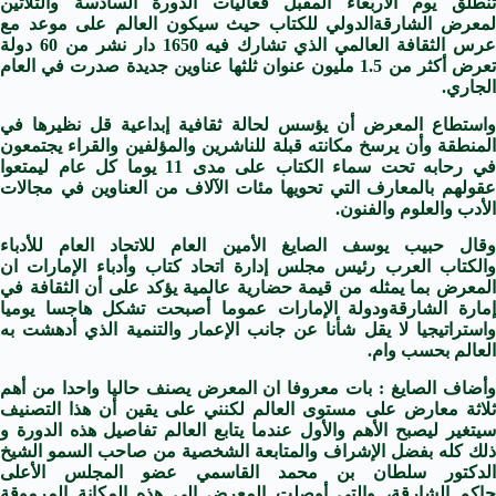
تنطلق يوم الأربعاء المقبل فعاليات الدورة السادسة والثلاثين
ل
معرض
الشارقة
الدولي
للكتاب
حيث سيكون العالم على موعد مع
رس ال
ثقافة
العالمي الذي تشارك فيه 1650 دار نشر من 60 دولة
تعرض أكثر من 1.5 مليون عنوان ثلثها عناوين جديدة صدرت في العام
الجاري.
استطاع ال
معرض
أن يؤسس لحالة ثقافية إبداعية قل نظيرها في
المنطقة وأن يرسخ مكانته قبلة للناشرين والمؤلفين والقراء يجتمعون
في رحابه تحت سماء الكتاب على مدى 11 يوما كل عام ليمتعوا
عقولهم بالمعارف التي تحويها مئات الآلاف من العناوين في مجالات
الأدب والعلوم والفنون.
وقال حبيب يوسف الصايغ الأمين العام للاتحاد العام للأدباء
الكتاب
العرب
رئيس مجلس إدارة اتحاد كتاب وأدباء الإمارات ان
ل
معرض
بما يمثله من قيمة حضارية عالمية يؤكد على أن ال
ثقافة
في
مارة
الشارقة
ودولة الإمارات عموما أصبحت تشكل هاجسا يوميا
واستراتيجيا لا يقل شأنا عن جانب الإعمار والتنمية الذي أدهشت به
العالم بحسب وام.
أضاف الصايغ : بات معروفا ان ال
معرض
يصنف حاليا واحدا من أهم
ثلاثة معارض على مستوى العالم لكنني على يقين أن هذا التصنيف
سيتغير ليصبح الأهم والأول عندما يتابع العالم تفاصيل هذه الدورة و
ذلك كله بفضل الإشراف والمتابعة الشخصية من صاحب السمو الشيخ
الدكتور سلطان بن محمد القاسمي عضو المجلس الأعلى
حاكم
الشارقة
، والتي أوصلت ال
معرض
إلى هذه المكانة المرموقة