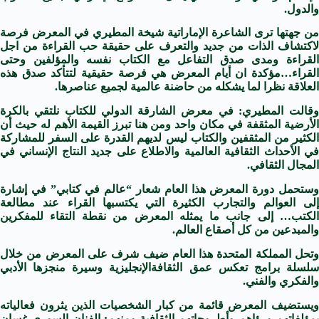
والدول.
من جهتها ترى الشاعرة الإماراتية شيخة المطيري في ال
معرض
فرصة
لاكتشاف الذات من جديد والتعرف على حقيقة حب القراءة من اجل
القراءة ومدى صدق التفاعل مع الكتاب نفسه والمؤلفين وحتى
القراء…مؤكدة ان أيام ال
معرض
هي فرصة حقيقية لتتأكد صدق هذه
العلاقة نظرا لما يشكله من حاضنة عالمية لجميع عناصرها.
وقالت المطيري: في
معرض
الشارقة
الدولي
للكتاب
نلتقي بالكرة
الأرضية المثقفة في مكان واحد ومن هنا تبرز القيمة الأهم له حيث أن
الكثير من المثقفين والكتاب ليس لديهم القدرة على السفر للمشاركة
في الأحداث الثقافية العالمية والاطلاع على جديد النتاج الإنساني في
المجال الثقافي.
ستحمل دورة ال
معرض
هذا العام شعار “عالم في كتابي” في إشارة
إلى العوالم والتجارب الكثيرة التي يكتسبها القراء عند مطالعة
لكتب… إلى جانب ما يمثله ال
معرض
من نقطة التقاء للمفكرين
والمبدعين من كل أصقاع العالم.
تحل المملكة المتحدة هذا العام ضيف شرف على ال
معرض
من خلال
لسلة برامج تعكس عمق ال
ثقافة
الإنجليزية وسيرة منجزها الأدبي
والفكري والفني.
ويستضيف ال
معرض
قائمة من كبار الشخصيات الذين يثرون فعالياته
بمؤلفاتهم ورؤاهم وأطروحاتهم الثقافية ومنهم: الفنان السوري غسان