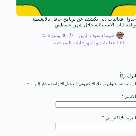
جدول فعاليات دبي يكشف عن برنامج حافل بالأنشطة
والفعاليات الاستثنائية خلال شهر أغسطس
شيماء سيف الدين
30 يوليو 2026
الفعاليات و المهرجانات السياحية
اترك ردّاً
لن يتم نشر عنوان بريدك الإلكتروني.
الحقول الإلزامية مشار إليها بـ
*
A
l
t
*
الاسم
e
r
n
a
*
البريد الإلكتروني
t
i
v