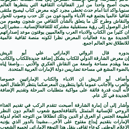
بحيث أصبح واحدا من أبرز الفعاليات الثقافية التي ينتظرها العالم
نويا.واكد اننا امام حدث تخطى مجرد كونه
معرض
كتاب ليصبح ملتقى
ثقافيا عالميا يجتمع فيه الأدباء والمبدعون من كل حدب وصوب للحوار
والنقاش وطرح كل ما يتعلق بالشأن الثقافي من شجون وهموم من
اجل الوصول إلى رؤية مستقبلية مشتركة لل
ثقافة
الإنسانية…مشيرا إلى
ن كثيرا من الكتاب و
الادباء
العرب
والعالميين يوقتون موعد إصداراتهم
لجديدة مع بدء فعاليات ال
معرض
نظرا لكونه منصة ثقافية عالمية
للانطلاق نحو العالم اجمع.
بدوره قال الروائي الإماراتي علي أبو الريش
إن
معرض
الشارقة
الدولي
للكتاب
يشكل إضافة جديدة
للكتاب
والكاتب
معا ويقدم مساحة واسعة من النقاش الفكري والأدبي …واصفا إياه
بالضوء المشع في مساحة تضاريس دولة الإمارات
العرب
ية المتحدة.
أضاف أبو الريش ان
الادباء
والكتاب الإماراتيين خصوصا
و
العرب
والأجانب عموما باتوا ينتظرون ال
معرض
كما ينتظر الأطفال العيد
لأنه أثبت قدرة فائقة على مواكبة متطلبات المرحلة وتقديم الإضافة
الجديدة في كل عام.
أشار إلى أن إمارة
الشارقة
أصبحت تتقدم الركب في تقديم الغذاء
لروحي للإنسانية المتمثل بال
ثقافة
لجميع شعوب العالم دون النظر
لطبيعة الجنس او العرق او الدين وذلك انطلاقا من التوجه العام لدولة
الإمارات بتقديم إبداع مفتوح على الأخر…مشيدا بالدور الذي يؤديه
الإعلام الوطني كوعاء ثقافي ينقل هذا التوهج الإماراتي لجميع الشعوب