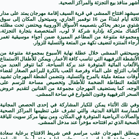
أشهر منافذ بيع التجزئة والمراكز الصحية.
سيشهد افتتاح الممشى في قرية السيف إقامة مهرجان يمتد على مدار
ثلاثة أيام ابتداءً من 16 نوفمبر الجاري، وسيتحول المكان إلى سوق
شتوي مزدهر يحاكي بتصميمه الأسواق الأوروبية ويحتضن تحت مظلته
أكشاك متحركة بإدارة شركة لا لوب، المتخصصة بتجارة التجزئة،
ومجموعة متنوعة من المطاعم المميزة ضمن أجواء موسيقية تغمر
أرجاء المنتزه لتضيف نكهة من المتعة والتسلية للزوار.
وسيحتفي الممشى خلال عطلة نهاية الأسبوع بمجموعة متنوعة من
الأنشطة الترفيهية التي تناسب كافة الأعمار. ويمكن للأطفال الاستمتاع
بالألعاب المائية المتوفرة عند بركة السباحة، كما تتوفر العديد من
ألعاب التزلج على الماء وفرصة اللعب بالكرة للبراعم الصغار لقضاء
أوقات ممتعة مليئة بالمرح والتسلية، وتتضمن أنشطة المهرجان تشييد
القلعة النطاطة الضخمة للأطفال وتخصيص مساحة للرسم على
الوجه، كما يستضيف المهرجان مجموعة من الفنانين لتقديم عروض
السحر الترفيهية وفنون الشوارع في ساحة الممشى.
وفي تلك الأثناء يمكن للكبار المشاركة في إحدى الحصص المجانية
لممارسة اللياقة البدنية، والتي تشرف على تنظيمها المراكز الصحية
والصالات الرياضية المتوفرة في المكان، ومن بينها مركز سويت للياقة
الصحية الذي تم افتتاحه مؤخراً عند مدخل الممشى.
وينطلق المهرجان عقب مراسم قص شريط الافتتاح برعاية سعادة
محمد خليفة المبارك، رئيس مجلس إدارة هيئة أبوظبي للسياحة