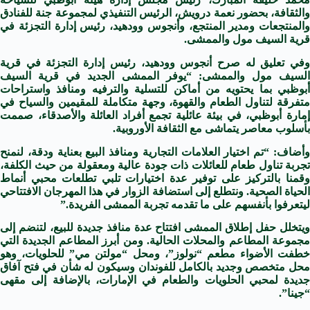
والثقافة، بحضور نعمة درويش، الرئيس التنفيذي لمجموعة جنة للفنادق
والمنتجعات ومدير المنتجع، وأنجوس وودهيد، رئيس إدارة التجزئة في
قرية السيف مول والممشى.
وفي تعليق له صرح أنجوس وودهيد، رئيس إدارة التجزئة في قرية
السيف مول والممشى: “يوفر الممشى الجديد في قرية السيف
أبوظبي بما يحتويه من أماكن للتسلية والترفيه ومنافذ واستراحات
متفرقة لتناول الطعام والقهوة، وجهة متكاملة للمقيمين والسياح في
إمارة أبوظبي، في بيئة عائلية تجمع أفراد العائلة والأصدقاء، صممت
بأسلوب معاصر يتماشى مع الثقافة الأوروبية.
وأضاف: “تم اختيار العلامات التجارية ومنافذ البيع بعناية ودقة، لنمنح
تجربة تناول طعام للعائلات ذات جودة عالية ومعقولة من حيث الكلفة،
وقمنا بالتركيز على توفير عدة اختيارات تلبي تطلعات محبي أنماط
الحياة الصحية. ونتطلع إلى استضافة الزوار في هذا المهرجان الافتتاحي
ليتعرفوا بأنفسهم على ما تقدمه تجربة الممشى الفريدة.”
ويتخلل حفل إطلاق الممشى افتتاح عدة منافذ جديدة للبيع، لتنضم إلى
مجموعة المطاعم والمحلات الحالية. ومن أبرز المطاعم الجديدة التي
خطفت الأضواء مطعم “نولوز”، ومحل “مولتن مي” للحلويات، وهو
محل متخصص وجديد بالكامل للفوندان وسيكون له شأن في فتح آفاق
جديدة لمحبي الحلويات والطعام في الإمارات، بالإضافة إلى مقهى
“جينا”.