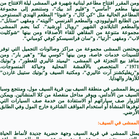
ومن المقرر افتتاح مطاعم لبنانية شهيرة في الممشى ليلة الافتتاح من
بينها مطعم “أماسي” و”فليم أند بيك”، وستنضم إلى مجموعة
المطاعم الحالية مثل “كي كال”، و”شوتا” المطعم الهندي المستوحى
من الطابع البوليوودي، والمطعم الفرنسي “ألويته”، ومقهى “ستابل”،
والمطعم التايلاندي الشهير “رويال أورشيد”. كما يضم الممشى
مجموعة متنوعة من المقاهي للقاء الأصدقاء ومن بينها “شوكليت
لاب”، ومقهى “أرتيا”، و”سان فرانسيسكو كوفي كومباني”.
ويحتضن الممشى مجموعة من مراكز وصالونات التجميل التي توفر
للسيدات خدمات خاصة، ومن بينها “كوسي بيلا” و”هير بار”. ومن
منافذ بيع التجزئة في الممشى، “ليميتد غاليري للعطور”، و”بوتيك
1971″، المتخصص بالأقمشة المحلية وحياكة المنسوجات،
و”ريفليكشنز آرت غاليري”، ومكتبة السيف و”بوتيك ستيبل غاردن”
للأزهار والهدايا.
يربط الممشى في منطقة السيف بين قرية السيف مول، ومنتجع وسبا
السيف من الأندلس، ويوفر مداخل منفصلة من كلا المنشأتين. ويمكن
للزوار صف سياراتهم أو الاستفادة من خدمة صف السيارات التي
توفرها المنشأة أو استخدام المواقف الشاغرة خارج المول وفي الطابق
الأرضي.
الممشى في السيف:
يمثل الممشى في قرية السيف وجهة حضرية جديدة لأنماط الحياة