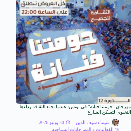
مهرجان “حومتنا فنانة” في تونس: عندما تخلع الثقافة رداءها
النخبوي لتسكن الشارع
شيماء سيف الدين
30 يوليو 2026
الفعاليات و المهرجانات السياحية