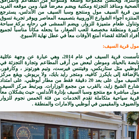
والتنزه، ويحتضن مجموعة واسعة ومتنوعة من المطاعم والمرافق
الصحية ومنافذ التجزئة ومكتبة ويضم معرضاً فنياً. ومن موقعه الفريد
بين قرية السيف مول ومنتجع وسبا السيف من الأندلس، يسترجع
المنتزه أجواء الشوارع الأوروبية بتصميمه المعاصر ويوفر تجربة تسوق
وتناول طعام متميزة للزوار. ويضم الممشى في رحابه بركة سباحة
كبيرة ومنطقة مخصصة للعب الصغار، ما يجعله مكاناً مناسباً لجميع
أفراد العائلة لقضاء أمتع الأوقات معاً في عطل نهاية الأسبوع.
مول قرية السيف:
تأسست قرية السيف في عام 2014، وهي عبارة عن وجهة عائلية
نابضة بالحياة، وموطن لبعض من أرقى المطاعم وتجارة التجزئة في
أبوظبي مثل ستاربكس، وفيتنس فيرست، وتيم هورتونز ، وكارفور،
بالإضافة إلى بايكرز كافيه، ومتجر رايد بايك، ولا بريوش. ويقع مركز
السيف مول على بعد 20 دقيقة فقط من مطار أبوظبي، على امتداد
شارع الشيخ زايد، بالقرب من مجمع الوزارات. ويرتبط مركز السيف
مول مباشرة مع منتجع وسبا السيف بإدارة الأندلس، حيث يشكلان معاً
قرية سياحية متكاملة تقدم الخدمات من فئة الخمس نجوم للزوار
والضيوف والمقيمين في أبوظبي والامارات والمنطقة .