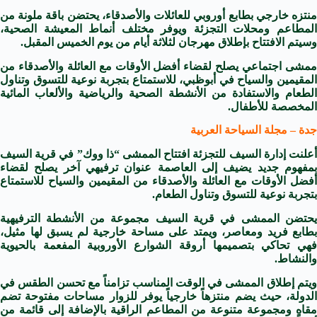
منتزه خارجي بطابع أوروبي للعائلات والأصدقاء، يحتضن باقة ملونة من
المطاعم ومحلات التجزئة ويوفر مختلف أنماط المعيشة الصحية،
وسيتم الافتتاح بإطلاق مهرجان لثلاثة أيام من يوم الخميس المقبل.
ممشى اجتماعي يصلح لقضاء أفضل الأوقات مع العائلة والأصدقاء من
المقيمين والسياح في أبوظبي، للاستمتاع بتجربة نوعية للتسوق وتناول
الطعام والاستفادة من الأنشطة الصحية والرياضية والألعاب المائية
المخصصة للأطفال.
جدة – مجلة السياحة العربية
أعلنت إدارة السيف للتجزئة افتتاح الممشى “ذا ووك” في قرية السيف
بمفهوم جديد يضيف إلى العاصمة عنوان ترفيهي آخر يصلح لقضاء
أفضل الأوقات مع العائلة والأصدقاء من المقيمين والسياح للاستمتاع
بتجربة نوعية للتسوق وتناول الطعام.
يحتضن الممشى في قرية السيف مجموعة من الأنشطة الترفيهية
بطابع فريد ومعاصر، ويمتد على مساحة خارجية لم يسبق لها مثيل،
فهي تحاكي بتصميمها أروقة الشوارع الأوروبية المفعمة بالحيوية
والنشاط.
ويتم إطلاق الممشى في الوقت المناسب تزامناً مع تحسن الطقس في
الدولة، حيث يضم منتزهاً خارجياً يوفر للزوار مساحات مفتوحة تضم
مقاهٍ ومجموعة متنوعة من المطاعم الراقية بالإضافة إلى قائمة من