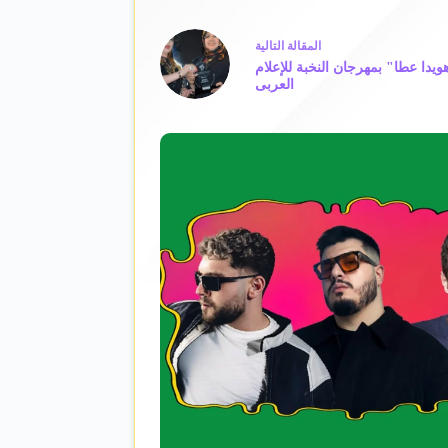
ال
مقالة
التالية
دا عطا" بمهرجان النخبة للإعلام
العربى