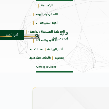
الرئيسية
السعودية اليوم
حائزة
أخبار السياحة
على
السياحة الميسرة (الدامجة)
الدخول
آخر الأخبار
شاعر عبدالواحد بجمهورهً
زايتشيكوف يستقبل وفد الطلاب 
6 أغسطس 2026
إصدارات المجلة
الإعلام والصحافة
أخبار الرياضة
مقالات
الترفيه
الأكلات الشعبية
Global Tourism