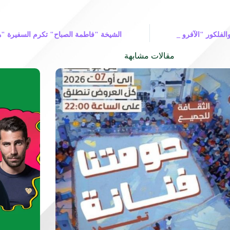
ن والفلكور "الآفرو _
الشيخة "فاطمة الصباح" تكرم السفيرة "هوي
مقالات مشابهة