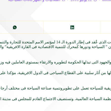
شارك يحيى راشد وزير السياحة فى أعمال المنتدى العالمى للخدمات الذى عٌقد فى إطار
 السياحة ودورها كمحرك للتنمية الاقتصادية فى القارة الافريقية” والت
جهود التى تبذلها الحكومة لتطويره والارتقاء بمستوى العاملين فيه وزيا
ها من أثار سلبية على القطاع السياحى فى الدول الافريقية، مؤكدا ع
قية للسياحة تعمل على تطويروتنمية صناعة السياحة فى مختلف أرجاء 
مة السياحة العالمية، وتستضيف الاجتماع القادم للمجلس فى مدينة الا