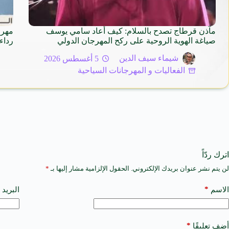
مآذن قرطاج تصدح بالسلام: كيف أعاد سامي يوسف
مهرج
صياغة الهوية الروحية على ركح المهرجان الدولي
رداء
شيماء سيف الدين
5 أغسطس 2026
الفعاليات و المهرجانات السياحية
اترك ردّاً
لن يتم نشر عنوان بريدك الإلكتروني.
الحقول الإلزامية مشار إليها بـ
*
A
l
t
*
الاسم
البريد 
e
r
n
a
*
أضف تعليقًا