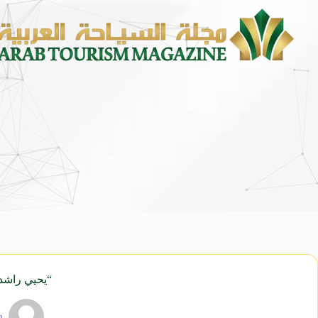
“يحيي راشد”
n