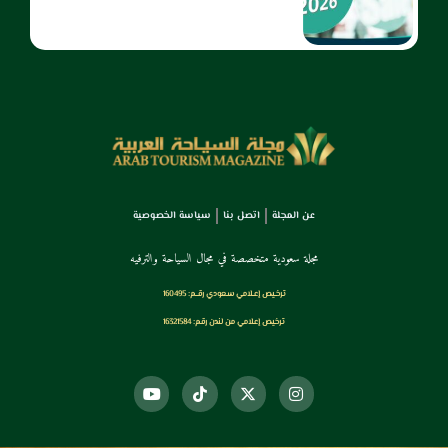
عن المجلة
اتصل بنا
سياسة الخصوصية
مجلة سعودية متخصصة في مجال السياحة والترفيه
ترخـيص إعـلامي سـعودي رقــم: 160495
ترخيص إعلامي من لندن رقم: 16321584