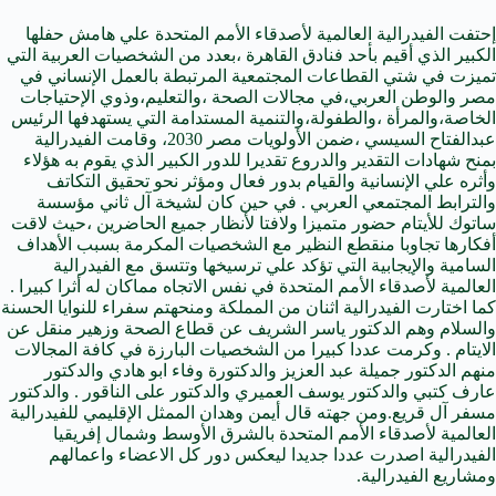
إحتفت الفيدرالية العالمية لأصدقاء الأمم المتحدة علي هامش حفلها
الكبير الذي أقيم بأحد فنادق القاهرة ،بعدد من الشخصيات العربية التي
تميزت في شتي القطاعات المجتمعية المرتبطة بالعمل الإنساني في
مصر والوطن العربي،في مجالات الصحة ،والتعليم،وذوي الإحتياجات
الخاصة،والمرأة ،والطفولة،والتنمية المستدامة التي يستهدفها الرئيس
عبدالفتاح السيسي ،ضمن الأولويات مصر 2030، وقامت الفيدرالية
بمنح شهادات التقدير والدروع تقديرا للدور الكبير الذي يقوم به هؤلاء
وأثره علي الإنسانية والقيام بدور فعال ومؤثر نحو تحقيق التكاتف
والترابط المجتمعي العربي . في حين كان لشيخة آل ثاني مؤسسة
ساتوك للأيتام حضور متميزا ولافتا لأنظار جميع الحاضرين ،حيث لاقت
أفكارها تجاوبا منقطع النظير مع الشخصيات المكرمة بسبب الأهداف
السامية والإيجابية التي تؤكد علي ترسيخها وتتسق مع الفيدرالية
العالمية لأصدقاء الأمم المتحدة في نفس الاتجاه مماكان له أثرا كبيرا .
كما اختارت الفيدرالية اثنان من المملكة ومنحهتم سفراء للنوايا الحسنة
والسلام وهم الدكتور ياسر الشريف عن قطاع الصحة وزهير منقل عن
الايتام . وكرمت عددا كبيرا من الشخصيات البارزة في كافة المجالات
منهم الدكتور جميلة عبد العزيز والدكتورة وفاء ابو هادي والدكتور
عارف كتبي والدكتور يوسف العميري والدكتور على الناقور . والدكتور
مسفر آل قريع.ومن جهته قال أيمن وهدان الممثل الإقليمي للفيدرالية
العالمية لأصدقاء الأمم المتحدة بالشرق الأوسط وشمال إفريقيا
الفيدرالية اصدرت عددا جديدا ليعكس دور كل الاعضاء واعمالهم
ومشاريع الفيدرالية.