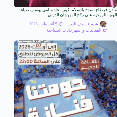
مآذن قرطاج تصدح بالسلام: كيف أعاد سامي يوسف صياغة
الهوية الروحية على ركح المهرجان الدولي
شيماء سيف الدين
5 أغسطس 2026
الفعاليات و المهرجانات السياحية