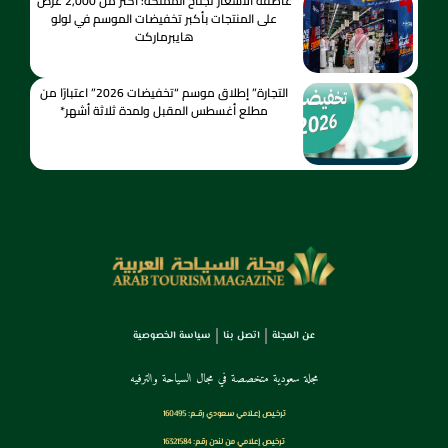
عاصفة الأسعار تجتاح المملكة: أكثر من 2,000 عرض
على المنتجات بأكبر تخفيضات الموسم في لولو
هايبرماركت
التجارة” إطلاق موسم “تخفيضات 2026” اعتبارًا من
مطلع أغسطس المقبل ولمدة ثلاثة أشهر*
عن المجلة
اتصل بنا
سياسة الخصوصية
مجلة سعودية متخصصة في مجال السياحة والترفيه
ترخـيص إعـلامي سـعودي رقــم: 160495
ترخيص إعلامي من لندن رقم: 16321584