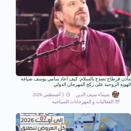
مآذن قرطاج تصدح بالسلام: كيف أعاد سامي يوسف صياغة
الهوية الروحية على ركح المهرجان الدولي
شيماء سيف الدين
5 أغسطس 2026
الفعاليات و المهرجانات السياحية