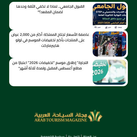
القبول الجامعي.. لماذا لا تكفي الثقة وحدها
لضمان المقعد؟*
عاصفة الأسعار تجتاح المملكة: أكثر من 2,000 عرض
على المنتجات بأكبر تخفيضات الموسم في لولو
هايبرماركت
التجارة” إطلاق موسم “تخفيضات 2026” اعتبارًا من
مطلع أغسطس المقبل ولمدة ثلاثة أشهر*
عن المجلة
اتصل بنا
سياسة الخصوصية