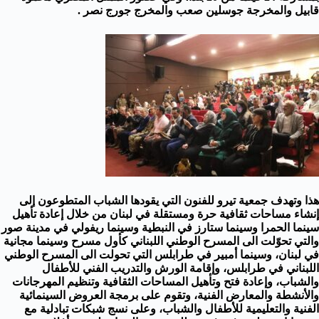
قابيل والمخرجة جوسلين صعب والمخرج جورج نصر .
هذا وتهدف جمعية تيرو للفنون التي يقودها الشباب المتطوعون إلى
إنشاء مساحات ثقافية حرة ومستقلة في لبنان من خلال إعادة تأهيل
سينما الحمرا وسينما ستارز في النبطية وسينما ريفولي في مدينة صور
والتي تحوّلت الى المسرح الوطني اللبناني كأول مسرح وسينما مجانية
في لبنان، وسينما أمبير في طرابلس التي تحولت الى المسرح الوطني
اللبناني في طرابلس، وإقامة الورش والتدريب الفني للأطفال
والشباب، وإعادة فتح وتأهيل المساحات الثقافية وتنظيم المهرجانات
والأنشطة والمعارض الفنية، وتقوم على برمجة العروض السينمائية
الفنية والتعليمية للأطفال والشباب، وعلى نسج شبكات تبادلية مع