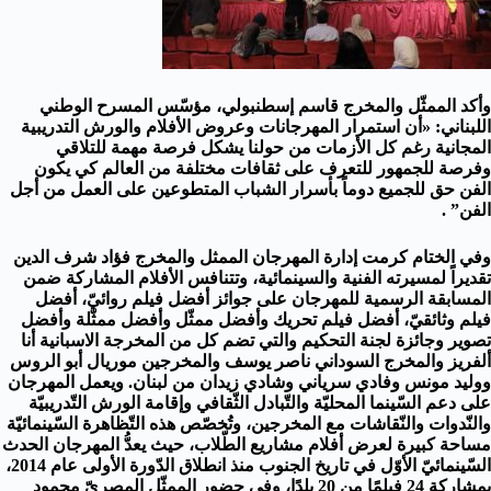
وأكد الممثّل والمخرج قاسم إسطنبولي، مؤسّس المسرح الوطني
اللبناني: «أن استمرار المهرجانات وعروض الأفلام والورش التدريبية
المجانية رغم كل الأزمات من حولنا يشكل فرصة مهمة للتلاقي
وفرصة للجمهور للتعرف على ثقافات مختلفة من العالم كي يكون
الفن حق للجميع دوماً بأسرار الشباب المتطوعين على العمل من أجل
الفن” .
وفي الختام كرمت إدارة المهرجان الممثل والمخرج فؤاد شرف الدين
تقديراً لمسيرته الفنية والسينمائية، وتتنافس الأفلام المشاركة ضمن
المسابقة الرسمية للمهرجان على جوائز أفضل فيلم روائيّ، أفضل
فيلم وثائقيّ، أفضل فيلم تحريك وأفضل ممثّل وأفضل ممثّلة وأفضل
تصوير وجائزة لجنة التحكيم والتي تضم كل من المخرجة الاسبانية أنا
ألفريز والمخرج السوداني ناصر يوسف والمخرجين موريال أبو الروس
ووليد مونس وفادي سرياني وشادي زيدان من لبنان. ويعمل المهرجان
على دعم السّينما المحليّة والتّبادل الثّقافي وإقامة الورش التّدريبيّة
والنّدوات والنّقاشات مع المخرجين، وتُخصّص هذه التّظاهرة السّينمائيّة
مساحة كبيرة لعرض أفلام مشاريع الطّلاب، حيث يعدُّ المهرجان الحدث
السّينمائيّ الأوّل في تاريخ الجنوب منذ انطلاق الدّورة الأولى عام 2014،
بمشاركة 24 فيلمًا من 20 بلدًا، وفي حضور الممثّل المصريّ محمود