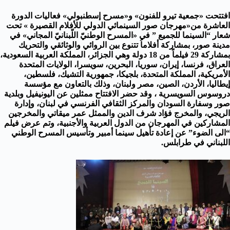
افتتحت «جمعية تيرو للفنون» و«مسرح إسطنبولي» فعاليات الدورة
العاشرة من«مهرجان صور السينمائي الدولي للأفلام القصيرة » تحت
شعار “السينما للجميع ” في «المسرح الوطنيّ اللّبنانيّ المجاني» في
مدينة صور، بمشاركة أفلاماُ تتنوع بين الروائي والوثائقي والتحريك
بمشاركة 29 فيلماً من 18 دولة وهي الجزائر، المملكة العربية السعودية،
العراق، فرنسا، إيران، سوريا، البحرين، سويسرا، الولايات المتحدة
الأمريكية، المملكة المتحدة، بلجيكا، جمهورية التشيك، فلسطين،
إيطاليا، الأردن، الصين، مصر ولبنان، وذلك بالتعاون مع مؤسسة
دروسوس السويسرية ، وقد حضر الافتتاح ممثلين عن اليونيفيل وبلدية
صور وسفارة السودان والمركز الثقافي الفرنسي في لبنان، وإدارة
الريجي، والمخرج فؤاد شرف الدين والممثل عمر ميقاتي والمخرجين
المشاركين في المهرجان من الدول العربية والأجنبية، وتم عرض فيلم
“الى الضوء” عن إعادة تأهيل سينما أمبير وتأسيس المسرح الوطني
اللبناني في طرابلس.