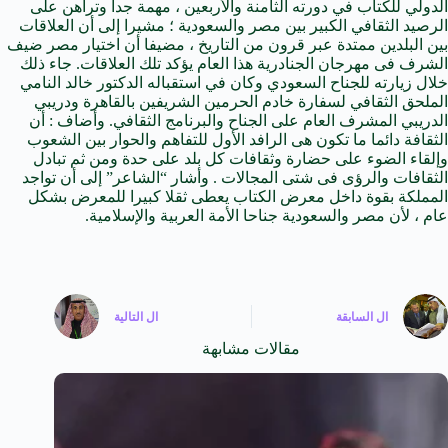
الدولي للكتاب في دورته الثامنة والأربعين ، مهمة جدا وتراهن على
الرصيد الثقافي الكبير بين مصر والسعودية ؛ مشيرا إلى أن العلاقات
بين البلدين ممتدة عبر قرون من التاريخ ، مضيفا أن اختيار مصر ضيف
الشرف فى مهرجان الجنادرية هذا العام يؤكد تلك العلاقات. جاء ذلك
خلال زيارته للجناح السعودي وكان في استقباله الدكتور خالد النامي
الملحق الثقافي لسفارة خادم الحرمين الشريفين بالقاهرة ودريبي
الدريبي المشرف العام على الجناح والبرنامج الثقافي. وأضاف : أن
الثقافة دائما ما تكون هى الرافد الأول للتفاهم والحوار بين الشعوب
وإلقاء الضوء على حضارة وثقافات كل بلد على حدة ومن ثم تبادل
الثقافات والرؤى فى شتى المجالات . وأشار “الشاعر” إلى أن تواجد
المملكة بقوة داخل معرض الكتاب يعطى ثقلا كبيرا للمعرض بشكل
عام ، لأن مصر والسعودية جناحا الأمة العربية والإسلامية.
ال
السابقة
ال
التالية
مقالات مشابهة