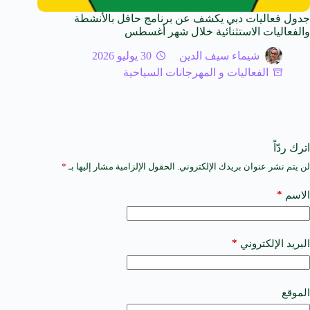
جدول فعاليات دبي يكشف عن برنامج حافل بالأنشطة
والفعاليات الاستثنائية خلال شهر أغسطس
شيماء سيف الدين
30 يوليو 2026
الفعاليات و المهرجانات السياحية
اترك ردّاً
لن يتم نشر عنوان بريدك الإلكتروني.
الحقول الإلزامية مشار إليها بـ
*
A
l
t
*
الاسم
e
r
n
a
*
البريد الإلكتروني
t
i
v
e
الموقع
: