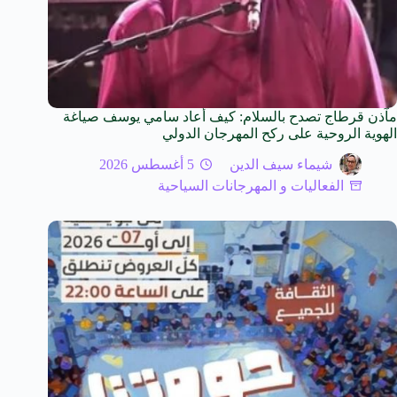
مآذن قرطاج تصدح بالسلام: كيف أعاد سامي يوسف صياغة
الهوية الروحية على ركح المهرجان الدولي
شيماء سيف الدين
5 أغسطس 2026
الفعاليات و المهرجانات السياحية