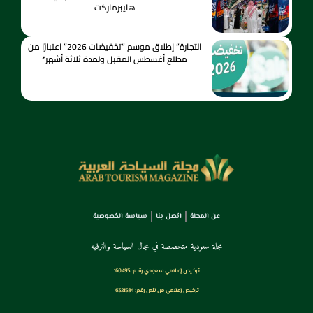
هايبرماركت
التجارة” إطلاق موسم “تخفيضات 2026” اعتبارًا من
مطلع أغسطس المقبل ولمدة ثلاثة أشهر*
عن المجلة
اتصل بنا
سياسة الخصوصية
مجلة سعودية متخصصة في مجال السياحة والترفيه
ترخـيص إعـلامي سـعودي رقــم: 160495
ترخيص إعلامي من لندن رقم: 16321584