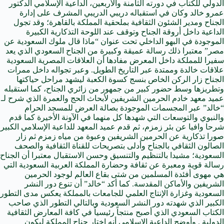
الدولي للكتاب في دورته الثامنة والأربعين، الداعية الإسلامي الدكتور
عمرو خالد وكان في استقباله دريبي الدريبي المشرف على إدارة
الجناح ومدير الشئون الثقافية بملحقية المملكة بالقاهرة؛ وقد تجول
الداعية داخل أروقة الجناح وتوقف عند اللوحة التذكارية الكبيرة
الموجودة في البهو الداخلي تحت عنوان “ماذا قال ملوك السعودية عن
مصر” معتبرا ذلك رسالة عميقة وكبيرة من الجناح السعودي الذي يعد
سفيرا للمملكة داخل المعرض مفادها أن العلاقات المصرية السعودية
علاقات خالدة وممتدة عبر التاريخ الطويل. وعبر تجواله داخل ممرات
الجناح زار الركن الخاص بنسج كسوة الكعبة ليشهد مراحل حياكتها
وتطريزها وسط حضور كبير من جمهور من زائري الجناح، كما استقبله
عميد معهد خادم الحرمين الشريفين لأبحاث الحج والعمرة الذي شرح لـ
“خالد” عبر المجسمات الموجودة بصالة العرض للمسجد الحرام
والنبوي والتوسعات التي شهدها كل منهما في الآونة الأخيرة كما قدم
شرحا وافيا عن بئر زمزم، ثم قدم عميد المعهد للداعية الإسلامي الكبير
صورا تذكارية عن الحرمين الشريفين وعبوة من مياه زمزم ثم زار
الصالون الثقافي بالجناح وأدلى بتصريحات للقناة الثقافية والصحف
السعودية؛ مشيدا بالتنظيم والتنسيق وحسن الاستقبال معتبرا أن الجناح
رسالة قوية ومعبرة عن ثقافة وحضارة المملكة العربية السعودية التي
هي مهوى أفئدة المسلمين من شتى بقاع العالم لوجود الحرمين
الشريفين والأماكن المقدسة. كما أكد “خالد” أن تنوع دور النشر
السعودية وغزارة الإنتاج العلمي للجامعات بالمملكة يعكس مدى التطور
الكبير الذي شهدته دور النشر السعودية وبالتالي التطور الذي صاحب
الكتاب السعودي الذي أصبح منتجاً رئيسياً في كافة المعارض الثقافية
الدولية . وأوضح الداعية الإسلامي أنه اختار جناح المملكة ليكون